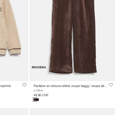
NOUVEAU
 imprimé
Pantalon en velours côtelé, coupe baggy / coupe décontractée / taille mi-haute / jambe large
s.Oliver
49.90 CHF