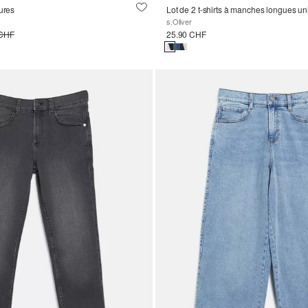
yures
Lot de 2 t-shirts à manches longues u
s.Oliver
 CHF
25.90 CHF