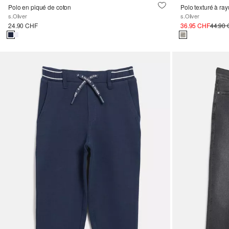
Polo en piqué de coton
Polo texturé à ra
s.Oliver
s.Oliver
24.90 CHF
36.95 CHF
44.90