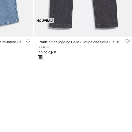
NOUVEAU
Jean baggy / coupe décontractée / taille mi-haute / jambe large
Pantalon de jogging Pelle / Coupe classique / Taille mi-haute / Jambe droite
s.Oliver
29.90 CHF