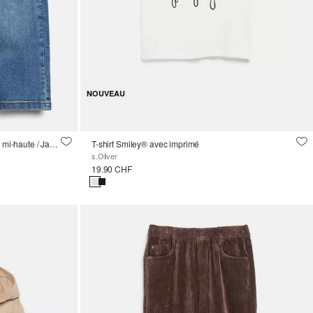
NOUVEAU
Jean Toni / Coupe décontractée / Taille mi-haute / Jambe fuselée / Ceinture élastiquée
T-shirt Smiley® avec imprimé
s.Oliver
19.90 CHF