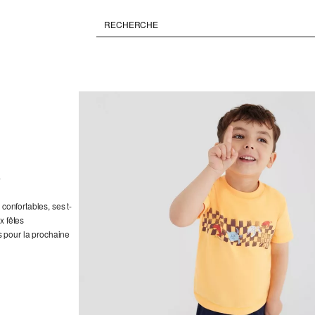
)
confortables, ses t-
x fêtes
 pour la prochaine