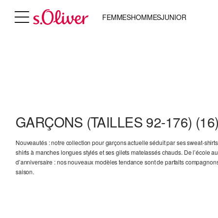
FEMMES
HOMMES
JUNIOR
GARÇONS (TAILLES 92-176)
(16
Nouveautés : notre collection pour garçons actuelle séduit par ses sweat-shirts 
shirts à manches longues stylés et ses gilets matelassés chauds. De l’école au
d’anniversaire : nos nouveaux modèles tendance sont de parfaits compagnons
saison.