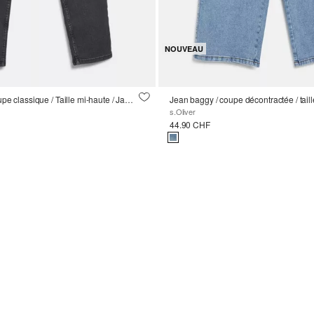
NOUVEAU
Jean Seattle / Coupe classique / Taille mi-haute / Jambe ajustée
s.Oliver
44.90 CHF