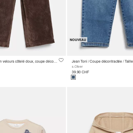
NOUVEAU
Pantalon baggy en velours côtelé doux, coupe décontractée, avec bandeau logo
s.Oliver
39.90 CHF