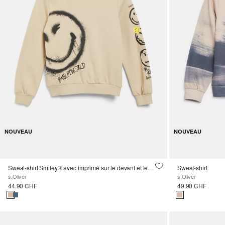
NOUVEAU
NOUVEAU
Sweat-shirt Smiley® avec imprimé sur le devant et les manches
Sweat-shirt
s.Oliver
s.Oliver
44.90 CHF
49.90 CHF