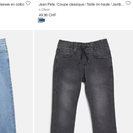
nisexes en coton
Jean Pete / Coupe classique / Taille mi-haute / Jambe droite
s.Oliver
49.90 CHF