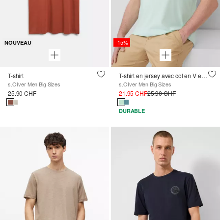
-15%
NOUVEAU
T-shirt
T-shirt en jersey avec col en V et logo
s.Oliver Men Big Sizes
s.Oliver Men Big Sizes
25.90 CHF
21.95 CHF
25.90 CHF
DURABLE