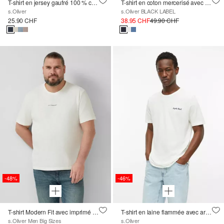
T-shirt en jersey gaufré 100 % coton
T-shirt en coton mercerisé avec détails du logo
s.Oliver
s.Oliver BLACK LABEL
25.90 CHF
38.95 CHF
49.90 CHF
-48%
-46%
T-shirt Modern Fit avec imprimé devant et dos
T-shirt en laine flammée avec artwork
s.Oliver Men Big Sizes
s.Oliver