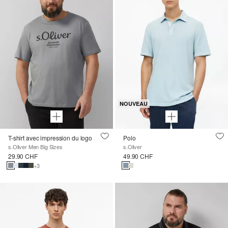
NOUVEAU
T-shirt avec impression du logo
Polo
s.Oliver Men Big Sizes
s.Oliver
29.90 CHF
49.90 CHF
+3