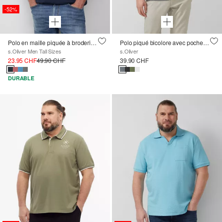
-52%
Polo en maille piquée à broderie et motif Ford®
Polo piqué bicolore avec poche poitrine
s.Oliver Men Tall Sizes
s.Oliver
23.95 CHF
49.90 CHF
39.90 CHF
DURABLE