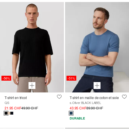
-56%
-51%
T-shirt en tricot
T-shirt en maille de coton et soie
QS
s.Oliver BLACK LABEL
21.95 CHF
49.90 CHF
43.95 CHF
89.90 CHF
DURABLE