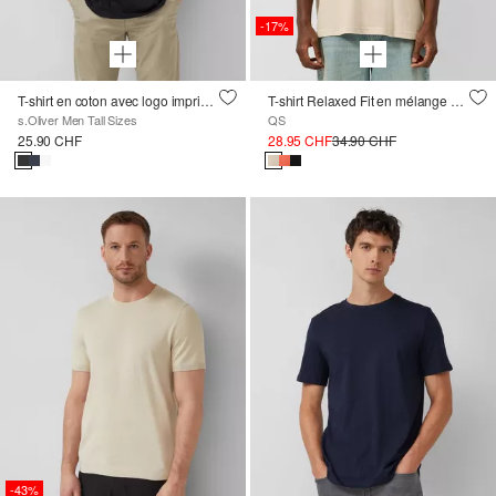
-17%
T-shirt en coton avec logo imprimé et col en V
T-shirt Relaxed Fit en mélange de lin
s.Oliver Men Tall Sizes
QS
25.90 CHF
28.95 CHF
34.90 CHF
-43%