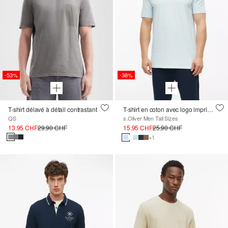
-53%
-38%
T-shirt délavé à détail contrastant
T-shirt en coton avec logo imprimé et col en V
QS
s.Oliver Men Tall Sizes
13.95 CHF
29.90 CHF
15.95 CHF
25.90 CHF
+1