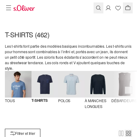
T-SHIRTS
(462)
Les t-shirts font partie des modèles basiques incontournables. Les t-shirts unis
pour hommes sont combinables à l’infini et, portés avec un jean, ils donnent
un petit côté sportif. Les coloris fluos éclatants s’accordent on ne peut mieux
au streetwear tendance. Les cols ronds et V ajoutent quelques touches de
style.
T-SHIRTS
TOUS
POLOS
À MANCHES 
DÉBARDEURS
LONGUES
Filtrer et trier