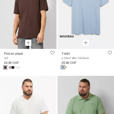
NOUVEAU
Polo en piqué
T-shirt
QS
s.Oliver Men Tall Sizes
24.90 CHF
25.90 CHF
+1