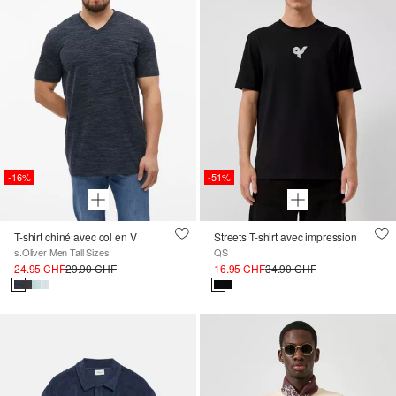
-16%
-51%
T-shirt chiné avec col en V
Streets T-shirt avec impression
s.Oliver Men Tall Sizes
QS
24.95 CHF
29.90 CHF
16.95 CHF
34.90 CHF