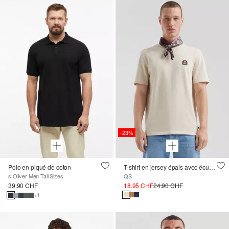
-23%
Polo en piqué de coton
T-shirt en jersey épais avec écusson brodé
s.Oliver Men Tall Sizes
QS
39.90 CHF
18.95 CHF
24.90 CHF
+1