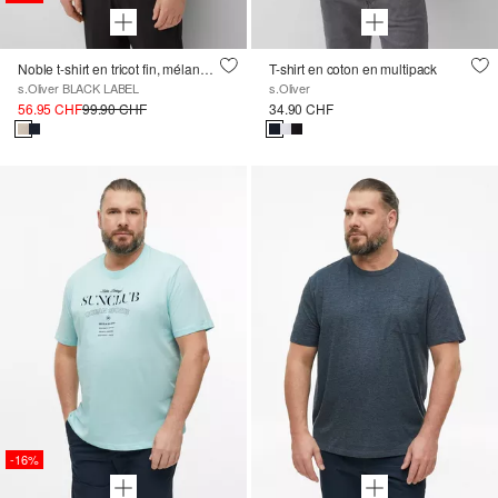
Noble t-shirt en tricot fin, mélange de coton et de soie
T-shirt en coton en multipack
s.Oliver BLACK LABEL
s.Oliver
56.95 CHF
99.90 CHF
34.90 CHF
-16%