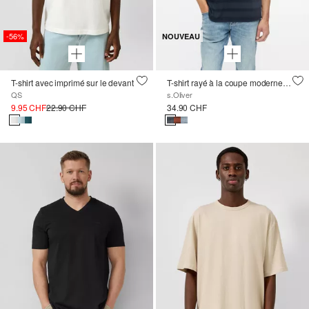
-56%
NOUVEAU
T-shirt avec imprimé sur le devant
T-shirt rayé à la coupe moderne, teint en pièce
QS
s.Oliver
9.95 CHF
22.90 CHF
34.90 CHF