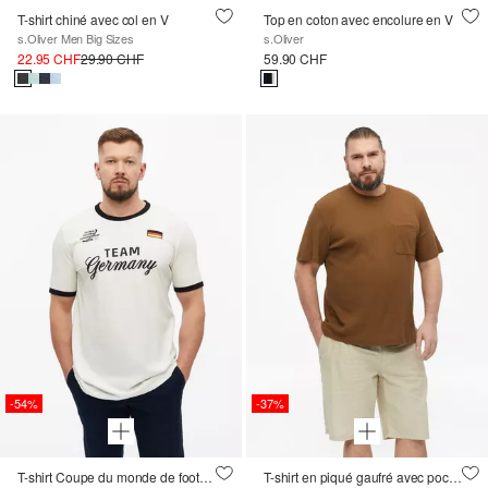
T-shirt chiné avec col en V
Top en coton avec encolure en V
s.Oliver Men Big Sizes
s.Oliver
22.95 CHF
29.90 CHF
59.90 CHF
-54%
-37%
T-shirt Coupe du monde de football
T-shirt en piqué gaufré avec poche poitrine