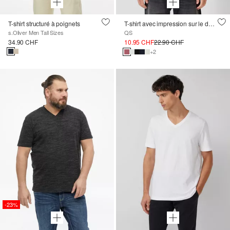
T-shirt structuré à poignets
T-shirt avec impression sur le devant
s.Oliver Men Tall Sizes
QS
34.90 CHF
10.95 CHF
22.90 CHF
+2
-23%