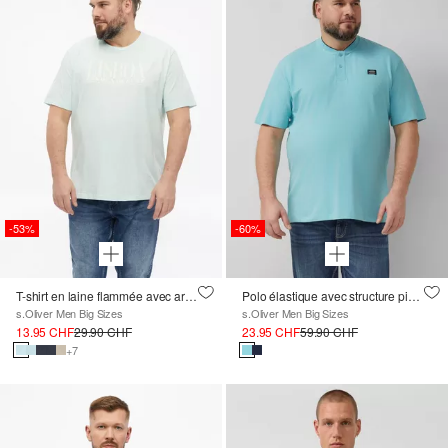
-53%
-60%
T-shirt en laine flammée avec artwork
Polo élastique avec structure piquée
s.Oliver Men Big Sizes
s.Oliver Men Big Sizes
13.95 CHF
29.90 CHF
23.95 CHF
59.90 CHF
+7