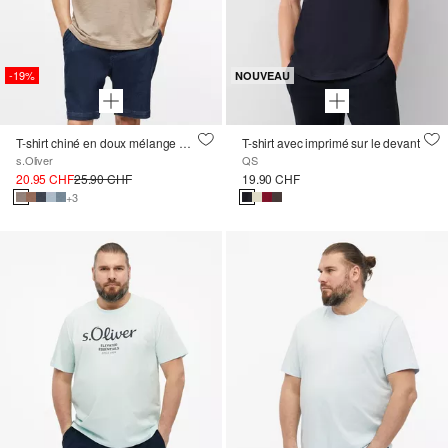
-19%
NOUVEAU
T-shirt chiné en doux mélange de coton
T-shirt avec imprimé sur le devant
s.Oliver
QS
20.95 CHF
25.90 CHF
19.90 CHF
+3