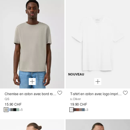
NOUVEAU
Chemise en coton avec bord roulé et structure en fil de flamme
T-shirt en coton avec logo imprimé et col en V
QS
s.Oliver
15.90 CHF
19.90 CHF
+5
+3