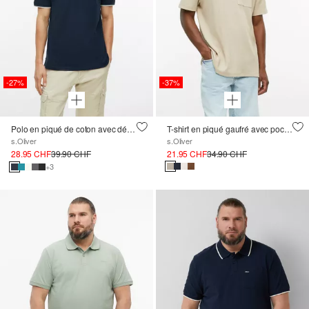
-27%
-37%
Polo en piqué de coton avec détails contrastés
T-shirt en piqué gaufré avec poche poitrine
s.Oliver
s.Oliver
28.95 CHF
39.90 CHF
21.95 CHF
34.90 CHF
+3