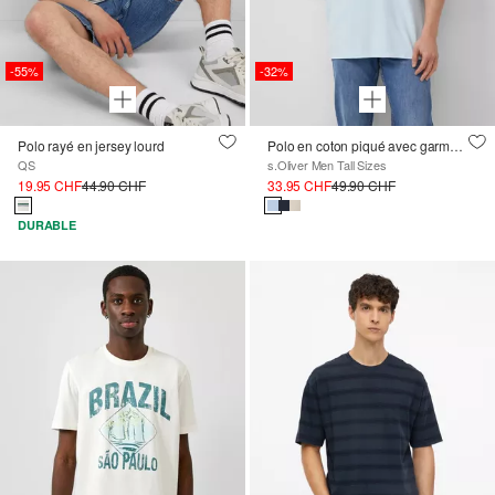
-55%
-32%
Polo rayé en jersey lourd
Polo en coton piqué avec garment dye
QS
s.Oliver Men Tall Sizes
19.95 CHF
44.90 CHF
33.95 CHF
49.90 CHF
DURABLE