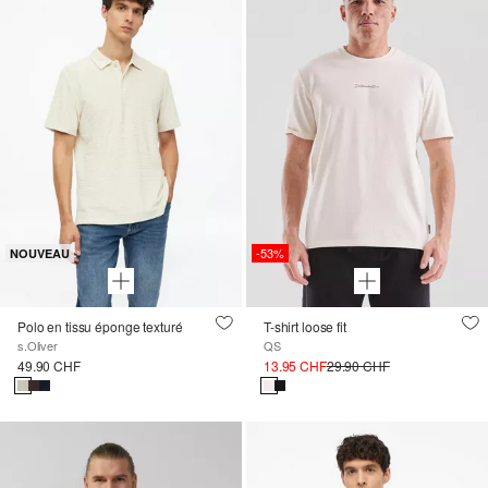
-53%
NOUVEAU
Polo en tissu éponge texturé
T-shirt loose fit
s.Oliver
QS
49.90 CHF
13.95 CHF
29.90 CHF