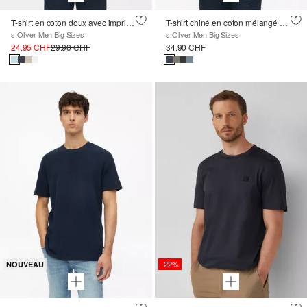
T-shirt en coton doux avec imprimé sur le devant
T-shirt chiné en coton mélangé avec poche poitrine
s.Oliver Men Big Sizes
s.Oliver Men Big Sizes
24.95 CHF
29.90 CHF
34.90 CHF
-22%
NOUVEAU