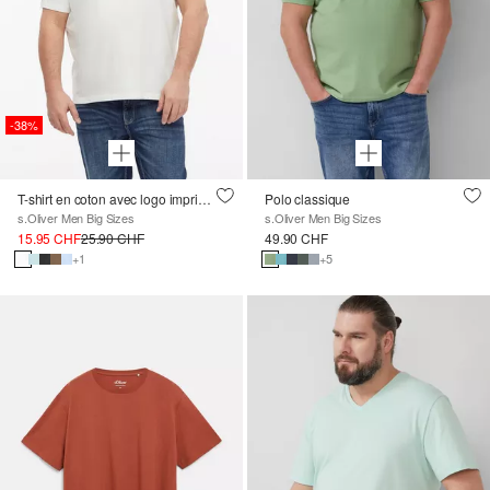
-38%
T-shirt en coton avec logo imprimé et col en V
Polo classique
s.Oliver Men Big Sizes
s.Oliver Men Big Sizes
15.95 CHF
25.90 CHF
49.90 CHF
+1
+5