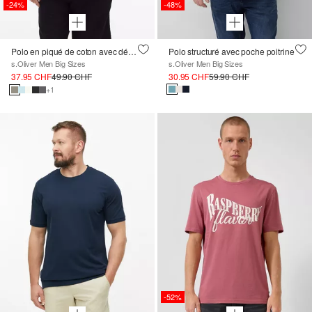
-24%
-48%
Polo en piqué de coton avec détails contrastés
Polo structuré avec poche poitrine
s.Oliver Men Big Sizes
s.Oliver Men Big Sizes
37.95 CHF
49.90 CHF
30.95 CHF
59.90 CHF
+1
-52%