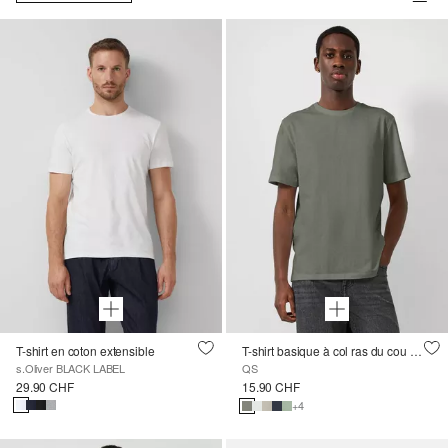
T-shirt en coton extensible
T-shirt basique à col ras du cou avec impression du logo
s.Oliver BLACK LABEL
QS
29.90 CHF
15.90 CHF
+4