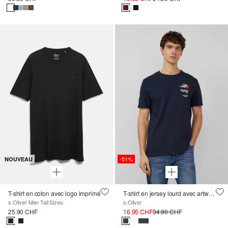
-51%
NOUVEAU
T-shirt en coton avec logo imprimé
T-shirt en jersey lourd avec artwork ; Collection sports d'hiver
s.Oliver Men Tall Sizes
s.Oliver
25.90 CHF
16.95 CHF
34.90 CHF