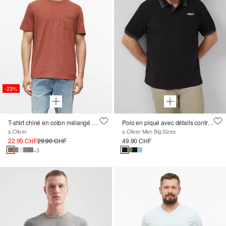
-23%
T-shirt chiné en coton mélangé avec poche poitrine
Polo en piqué avec détails contrastés
s.Oliver
s.Oliver Men Big Sizes
22.95 CHF
29.90 CHF
49.90 CHF
+3