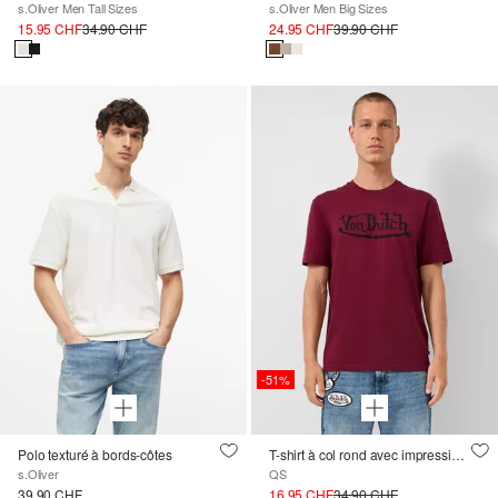
s.Oliver Men Tall Sizes
s.Oliver Men Big Sizes
15.95 CHF
34.90 CHF
24.95 CHF
39.90 CHF
-51%
Polo texturé à bords-côtes
T-shirt à col rond avec impression sur le devant ; QS x Von Dutch
s.Oliver
QS
39.90 CHF
16.95 CHF
34.90 CHF