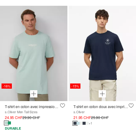
-16%
-15%
T-shirt en coton avec impression du logo
T-shirt en coton doux avec imprimé sur le devant
s.Oliver Men Tall Sizes
s.Oliver
24.95 CHF
29.90 CHF
21.95 CHF
25.90 CHF
+1
DURABLE