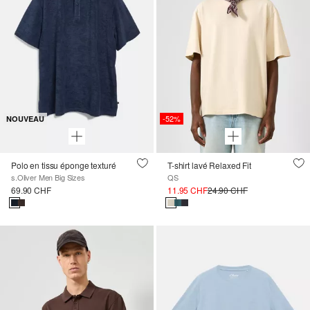
-52%
NOUVEAU
Polo en tissu éponge texturé
T-shirt lavé Relaxed Fit
s.Oliver Men Big Sizes
QS
69.90 CHF
11.95 CHF
24.90 CHF