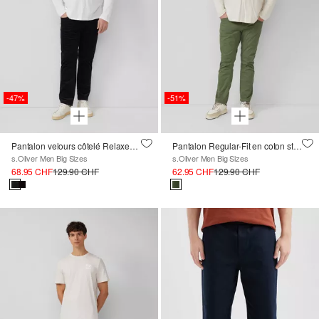
-47%
-51%
Pantalon velours côtelé Relaxed Fit taille mi-haute
Pantalon Regular-Fit en coton stretch de style worker
s.Oliver Men Big Sizes
s.Oliver Men Big Sizes
68.95 CHF
129.90 CHF
62.95 CHF
129.90 CHF