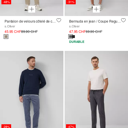
-48%
-31%
Pantalon de velours côtelé de coupe régulière en coton extensible
Bermuda en jean / Coupe Regular Fit / Taille mi-haute / Straight Leg
s.Oliver
s.Oliver
45.95 CHF
89.90 CHF
47.95 CHF
69.90 CHF
DURABLE
-28%
-47%