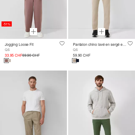
-51%
Jogging Loose Fit
Pantalon chino lavé en sergé extensible
QS
QS
33.95 CHF
69.90 CHF
59.90 CHF