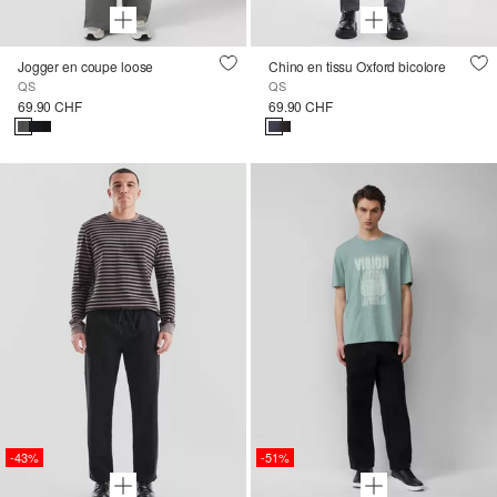
Jogger en coupe loose
Chino en tissu Oxford bicolore
QS
QS
69.90 CHF
69.90 CHF
-43%
-51%