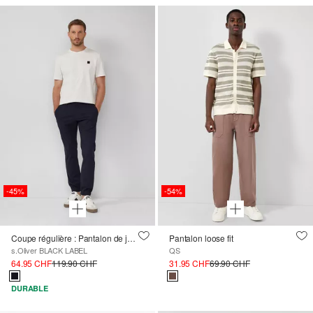
-45%
-54%
Coupe régulière : Pantalon de jogging en tissu extensible
Pantalon loose fit
s.Oliver BLACK LABEL
QS
64.95 CHF
119.90 CHF
31.95 CHF
69.90 CHF
DURABLE