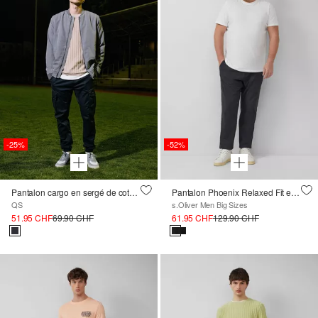
-25%
-52%
Pantalon cargo en sergé de coton extensible
Pantalon Phoenix Relaxed Fit en coton stretch texturé
QS
s.Oliver Men Big Sizes
51.95 CHF
69.90 CHF
61.95 CHF
129.90 CHF