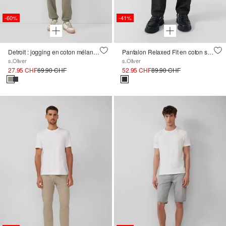
-60%
-41%
Detroit : jogging en coton mélangé avec poches zippées
Pantalon Relaxed Fit en coton stretch doux avec délavage
s.Oliver
s.Oliver
27.95 CHF
69.90 CHF
52.95 CHF
89.90 CHF