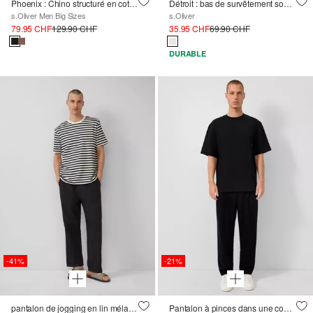
Phoenix : Chino structuré en coton stretch
Détroit : bas de survêtement souple à la coupe décontractée
s.Oliver Men Big Sizes
s.Oliver
79.95 CHF
129.90 CHF
35.95 CHF
69.90 CHF
DURABLE
-41%
-21%
pantalon de jogging en lin mélangé
Pantalon à pinces dans une coupe décontractée