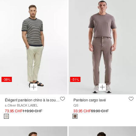
-38%
-51%
Élégant pantalon chino à la coupe décontractée
Pantalon cargo lavé
s.Oliver BLACK LABEL
QS
73.95 CHF
119.90 CHF
33.95 CHF
69.90 CHF