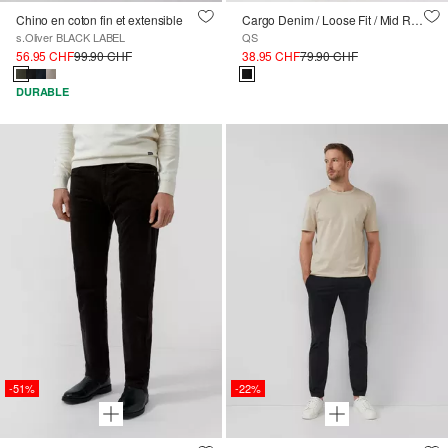
Chino en coton fin et extensible
Cargo Denim / Loose Fit / Mid Rise / Straight Leg
s.Oliver BLACK LABEL
QS
56.95 CHF
99.90 CHF
38.95 CHF
79.90 CHF
DURABLE
-51%
-22%