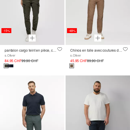
-15%
-48%
pantalon cargo teint en pièce, coupe Straight Leg
Chinos en toile avec coutures détaillées
s.Oliver
s.Oliver
84.95 CHF
99.90 CHF
45.95 CHF
89.90 CHF