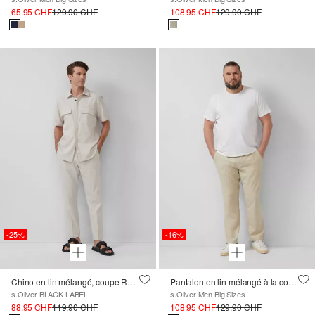
65.95 CHF
129.90 CHF
108.95 CHF
129.90 CHF
-25%
-16%
Chino en lin mélangé, coupe Relaxed Fit
Pantalon en lin mélangé à la coupe décontractée
s.Oliver BLACK LABEL
s.Oliver Men Big Sizes
88.95 CHF
119.90 CHF
108.95 CHF
129.90 CHF