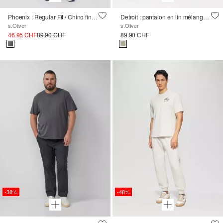
Phoenix : Regular Fit / Chino finement structuré
Detroit : pantalon en lin mélangé à la coupe décontractée
s.Oliver
s.Oliver
46.95 CHF
89.90 CHF
89.90 CHF
-38%
-48%