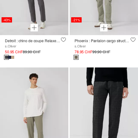
-43%
-21%
Detroit : chino de coupe Relaxed Fit en lin mélangé à ceinture élastique
Phoenix : Pantalon cargo structuré en coton mélangé
s.Oliver
s.Oliver
50.95 CHF
89.90 CHF
78.95 CHF
99.90 CHF