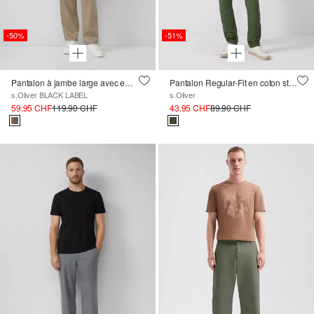
-50%
-51%
Pantalon à jambe large avec empiècement en stretch
Pantalon Regular-Fit en coton stretch de style worker
s.Oliver BLACK LABEL
s.Oliver
59.95 CHF
119.90 CHF
43.95 CHF
89.90 CHF