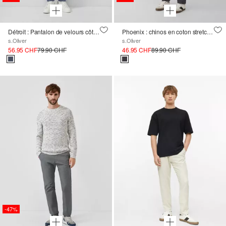
Détroit : Pantalon de velours côtelé à la coupe décontractée et à la taille élastique
Phoenix : chinos en coton stretch à motifs avec ceinture élastique
s.Oliver
s.Oliver
56.95 CHF
79.90 CHF
46.95 CHF
89.90 CHF
-47%