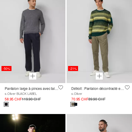
-50%
-21%
Pantalon large à pinces avec taille élastique
Détroit : Pantalon décontracté en velours côtelé avec cordon de serrage
s.Oliver BLACK LABEL
s.Oliver
58.95 CHF
119.90 CHF
70.95 CHF
89.90 CHF