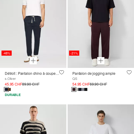
-48%
-21%
Détroit : Pantalon chino à coupe décontractée en coton extensible
Pantalon de jogging ample
s.Oliver
QS
45.95 CHF
89.90 CHF
54.95 CHF
69.90 CHF
DURABLE