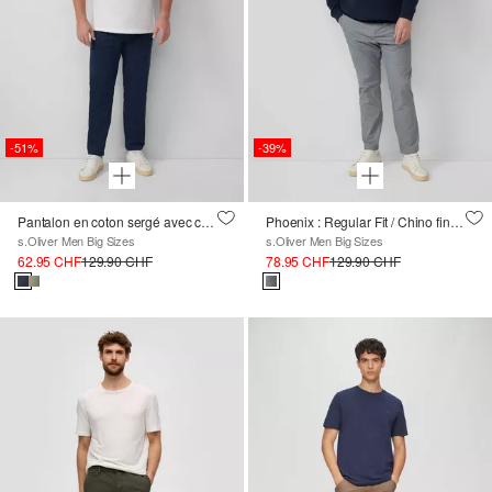
-51%
-39%
Pantalon en coton sergé avec coutures décoratives
Phoenix : Regular Fit / Chino finement structuré
s.Oliver Men Big Sizes
s.Oliver Men Big Sizes
62.95 CHF
129.90 CHF
78.95 CHF
129.90 CHF