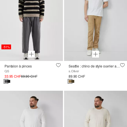
-51%
Pantalon à pinces
Seattle : chino de style ouvrier avec une taille confortable en coton stretch
QS
s.Oliver
33.95 CHF
69.90 CHF
89.90 CHF