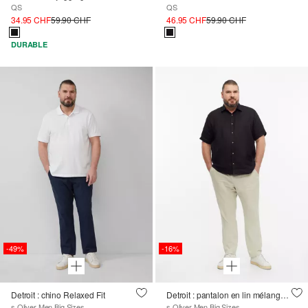
QS
QS
34.95 CHF
59.90 CHF
46.95 CHF
59.90 CHF
DURABLE
-49%
-16%
Detroit : chino Relaxed Fit
Detroit : pantalon en lin mélangé à la coupe décontractée
s.Oliver Men Big Sizes
s.Oliver Men Big Sizes