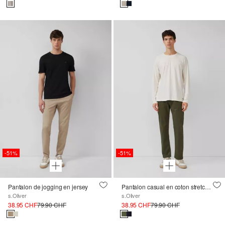
-51%
-51%
Pantalon de jogging en jersey
Pantalon casual en coton stretch avec mini-imprimé délavé
s.Oliver
s.Oliver
38.95 CHF
79.90 CHF
38.95 CHF
79.90 CHF