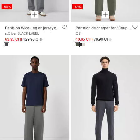
-50%
-48%
Pantalon Wide-Leg en jersey chiné avec laine
Pantalon de charpentier / Coupe ample / Taille moyenne / Jambe droite
s.Oliver BLACK LABEL
QS
63.95 CHF
129.90 CHF
40.95 CHF
79.90 CHF