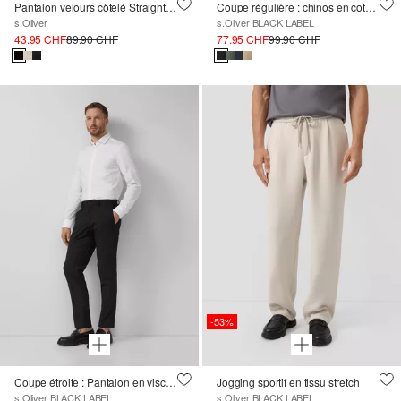
Pantalon velours côtelé Straight Leg taille mi-haute
Coupe régulière : chinos en coton extensible de première qualité
s.Oliver
s.Oliver BLACK LABEL
43.95 CHF
89.90 CHF
77.95 CHF
99.90 CHF
-53%
Coupe étroite : Pantalon en viscose
Jogging sportif en tissu stretch
s.Oliver BLACK LABEL
s.Oliver BLACK LABEL