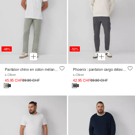
-48%
-52%
Pantalon chino en coton mélangé avec coutures décoratives
Phoenix : pantalon cargo délavé en coton mélangé
s.Oliver
s.Oliver
45.95 CHF
89.90 CHF
42.95 CHF
89.90 CHF