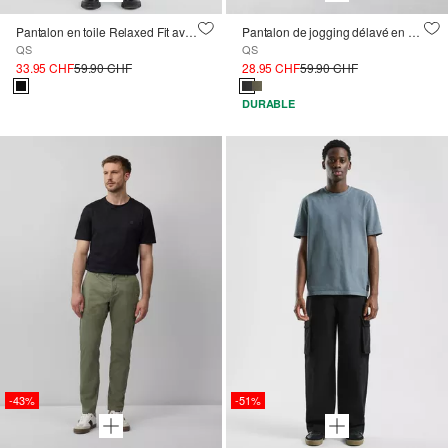
Pantalon en toile Relaxed Fit avec taille élastique à cordon
Pantalon de jogging délavé en sergé lourd
QS
QS
33.95 CHF
59.90 CHF
28.95 CHF
59.90 CHF
DURABLE
-43%
-51%