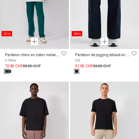
-21%
-54%
Pantalon chino en coton mélangé avec logo
Pantalon de jogging délavé en sergé lourd
s.Oliver
QS
70.95 CHF
89.90 CHF
31.95 CHF
69.90 CHF