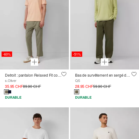
-60%
-51%
Detroit : pantalon Relaxed Fit coupe courte en lin mélangé
Bas de survêtement en sergé de coton lavé à la machine
s.Oliver
QS
35.95 CHF
89.90 CHF
28.95 CHF
59.90 CHF
DURABLE
DURABLE