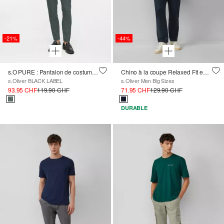
-21%
-44%
s.O PURE : Pantalon de costume au tissage fin
Chino à la coupe Relaxed Fit en coton stretch
s.Oliver BLACK LABEL
s.Oliver Men Big Sizes
93.95 CHF
119.90 CHF
71.95 CHF
129.90 CHF
DURABLE