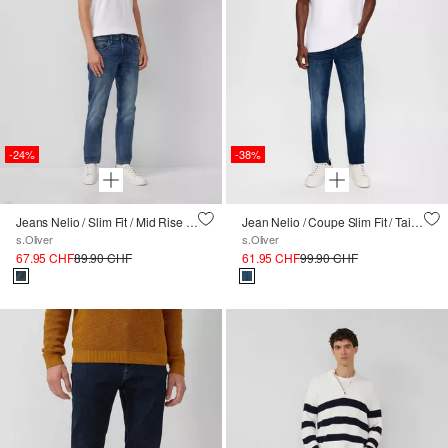
-24%
-38%
Jeans Nelio / Slim Fit / Mid Rise / Slim Leg
Jean Nelio / Coupe Slim Fit / Taille mi-haute / Slim Leg / Hyperstretch
s.Oliver
s.Oliver
67.95 CHF
89.90 CHF
61.95 CHF
99.90 CHF