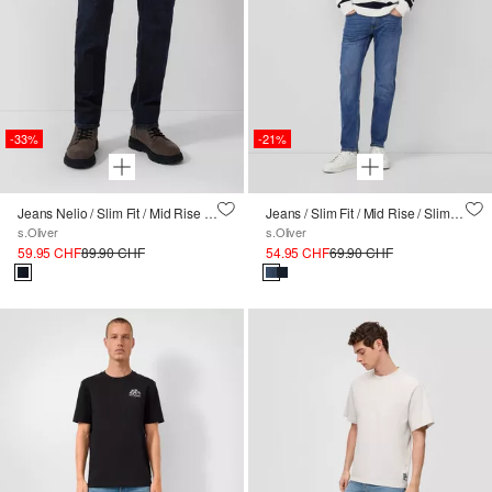
-33%
-21%
Jeans Nelio / Slim Fit / Mid Rise / Straight Leg / Hyperstretch
Jeans / Slim Fit / Mid Rise / Slim Leg / élastique
s.Oliver
s.Oliver
59.95 CHF
89.90 CHF
54.95 CHF
69.90 CHF