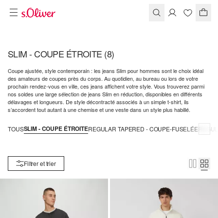
SLIM - COUPE ÉTROITE
(8)
Coupe ajustée, style contemporain : les jeans Slim pour hommes sont le choix idéal
des amateurs de coupes près du corps. Au quotidien, au bureau ou lors de votre
prochain rendez-vous en ville, ces jeans affichent votre style. Vous trouverez parmi
nos soldes une large sélection de jeans Slim en réduction, disponibles en différents
délavages et longueurs. De style décontracté associés à un simple t-shirt, ils
s’accordent tout autant à une chemise et une veste dans un style plus habillé.
SLIM - COUPE ÉTROITE
TOUS
REGULAR TAPERED - COUPE-FUSELÉE
REGUL
Filtrer et trier