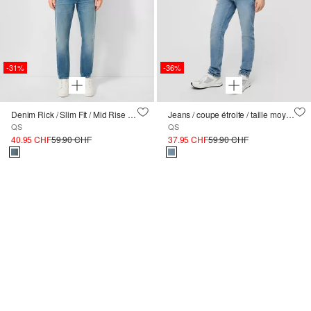
-31%
-36%
Denim Rick / Slim Fit / Mid Rise / Slim Leg
Jeans / coupe étroite / taille moyenne / jambe étroite
QS
QS
40.95 CHF
59.90 CHF
37.95 CHF
59.90 CHF