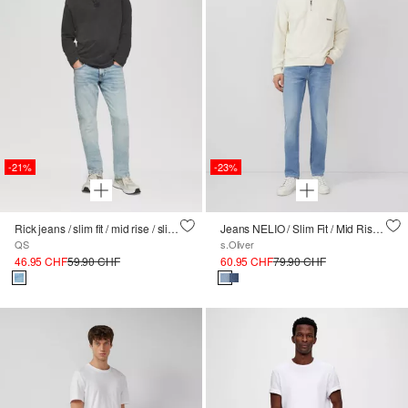
-21%
-23%
Rick jeans / slim fit / mid rise / slim leg
Jeans NELIO / Slim Fit / Mid Rise / Slim Leg
QS
s.Oliver
46.95 CHF
59.90 CHF
60.95 CHF
79.90 CHF