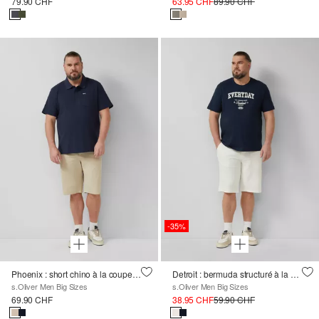
79.90 CHF
63.95 CHF
89.90 CHF
-35%
Phoenix : short chino à la coupe régulière
Detroit : bermuda structuré à la coupe décontractée
s.Oliver Men Big Sizes
s.Oliver Men Big Sizes
69.90 CHF
38.95 CHF
59.90 CHF