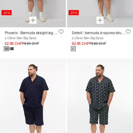
-21%
-21%
Phoenix : Bermuda straight leg et structuré
Detroit : bermuda à rayures structurées et cordon de serrage
s.Oliver Men Big Sizes
s.Oliver Men Big Sizes
62.95 CHF
79.90 CHF
62.95 CHF
79.90 CHF