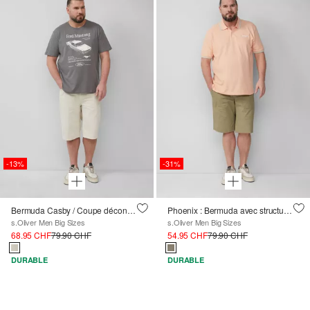
-13%
-31%
Bermuda Casby / Coupe décontractée / Taille moyenne
Phoenix : Bermuda avec structure ripstop en style travailleur
s.Oliver Men Big Sizes
s.Oliver Men Big Sizes
68.95 CHF
79.90 CHF
54.95 CHF
79.90 CHF
DURABLE
DURABLE