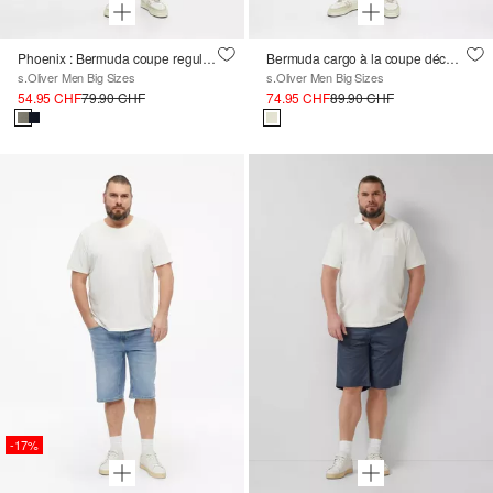
Phoenix : Bermuda coupe regular avec ceinture textile
Bermuda cargo à la coupe décontractée et à la taille élastique
s.Oliver Men Big Sizes
s.Oliver Men Big Sizes
54.95 CHF
79.90 CHF
74.95 CHF
89.90 CHF
-17%