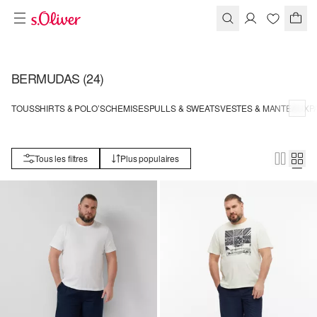
BERMUDAS
(24)
TOUS
SHIRTS & POLO’S
CHEMISES
PULLS & SWEATS
VESTES & MANTEAUX
P
Tous les filtres
Plus populaires