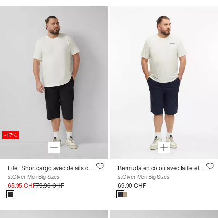
-17%
File : Short cargo avec détails du logo, coupe décontractée
Bermuda en coton avec taille élastique
s.Oliver Men Big Sizes
s.Oliver Men Big Sizes
65.95 CHF
79.90 CHF
69.90 CHF