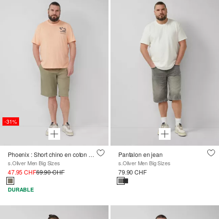
-31%
Phoenix : Short chino en coton extensible
Pantalon en jean
s.Oliver Men Big Sizes
s.Oliver Men Big Sizes
47.95 CHF
69.90 CHF
79.90 CHF
DURABLE