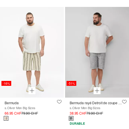
-16%
-51%
Bermuda
Bermuda rayé Detroit de coupe Relaxed Fit
s.Oliver Men Big Sizes
s.Oliver Men Big Sizes
66.95 CHF
79.90 CHF
38.95 CHF
79.90 CHF
DURABLE