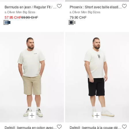
Bermuda en jean / Regular Fit / Mid Rise
Phoenix : Short avec taille élastique et cordon de serrage
s.Oliver Men Big Sizes
s.Oliver Men Big Sizes
57.95 CHF
69.90 CHF
79.90 CHF
Detroit : bermuda en coton avec taille élastique
Detroit : bermuda à la coupe décontractée