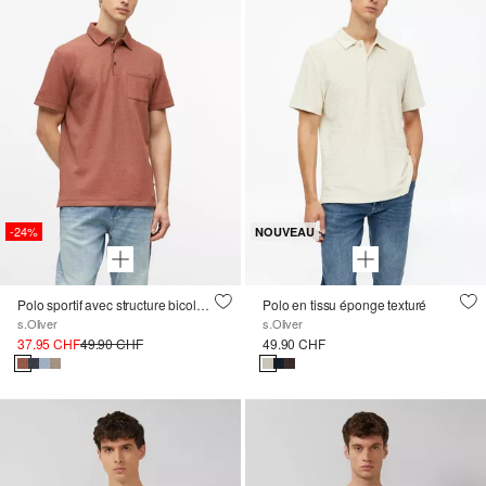
-24%
NOUVEAU
Polo sportif avec structure bicolore et poche de poitrine
Polo en tissu éponge texturé
s.Oliver
s.Oliver
37.95 CHF
49.90 CHF
49.90 CHF