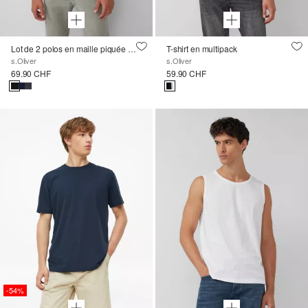
Lot de 2 polos en maille piquée ornée du logo
T-shirt en multipack
s.Oliver
s.Oliver
69.90 CHF
59.90 CHF
-54%