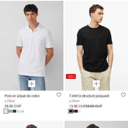
-53%
Polo en piqué de coton
T-shirt à structure jacquard
s.Oliver
s.Oliver
39.90 CHF
13.95 CHF
29.90 CHF
+14