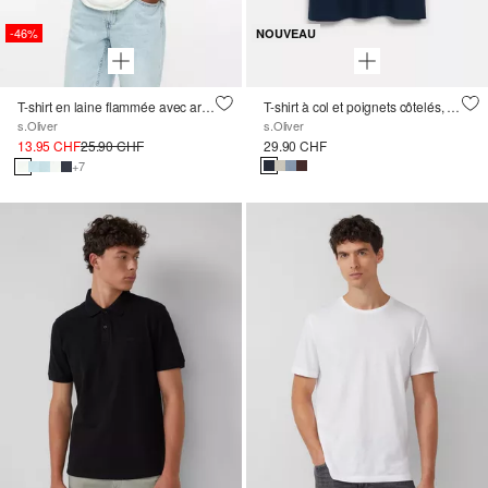
-46%
NOUVEAU
T-shirt en laine flammée avec artwork
T-shirt à col et poignets côtelés, coupe moderne
s.Oliver
s.Oliver
13.95 CHF
25.90 CHF
29.90 CHF
+7