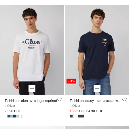
-51%
T-shirt en coton avec logo imprimé
T-shirt en jersey lourd avec artwork ; Collection sports d'hiver
s.Oliver
s.Oliver
25.90 CHF
16.95 CHF
34.90 CHF
+8