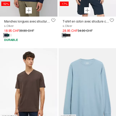
-52%
-17%
Manches longues avec structure en fil de flamme et impression sur le devant
T-shirt en coton avec structure côtelée, coupe moderne
s.Oliver
s.Oliver
18.95 CHF
39.90 CHF
28.95 CHF
34.90 CHF
DURABLE