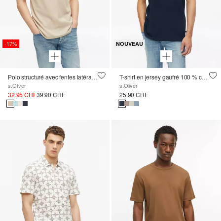
-17%
NOUVEAU
Polo structuré avec fentes latérales
T-shirt en jersey gaufré 100 % coton
s.Oliver
s.Oliver
32.95 CHF
39.90 CHF
25.90 CHF