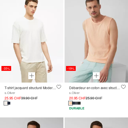
-35%
-19%
T-shirt jacquard structuré Modern Fit
Débardeur en coton avec structure en fil de flamme
s.Oliver
s.Oliver
25.95 CHF
39.90 CHF
20.95 CHF
25.90 CHF
DURABLE