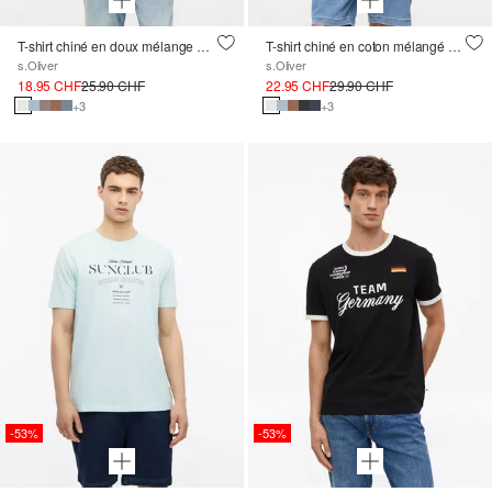
T-shirt chiné en doux mélange de coton
T-shirt chiné en coton mélangé avec poche poitrine
s.Oliver
s.Oliver
18.95 CHF
25.90 CHF
22.95 CHF
29.90 CHF
+3
+3
-53%
-53%