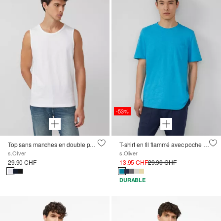
-53%
Top sans manches en double paquet
T-shirt en fil flammé avec poche poitrine et bords bruts
s.Oliver
s.Oliver
29.90 CHF
13.95 CHF
29.90 CHF
DURABLE