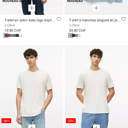
NOUVEAU
NOUVEAU
T-shirt en coton avec logo imprimé et col en V
T-shirt à manches longues en jersey gaufré
s.Oliver
s.Oliver
19.90 CHF
34.90 CHF
+3
-26%
-23%