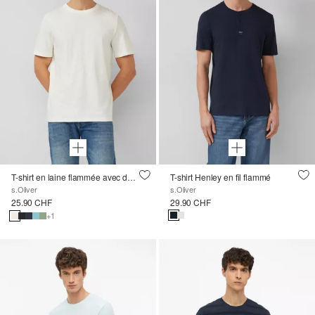
T-shirt en laine flammée avec détail du logo
T-shirt Henley en fil flammé
s.Oliver
s.Oliver
25.90 CHF
29.90 CHF
+1