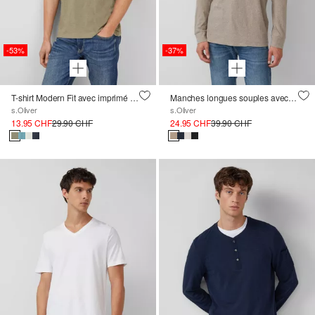
-53%
-37%
T-shirt Modern Fit avec imprimé devant et dos
Manches longues souples avec col roulé et poignets
s.Oliver
s.Oliver
13.95 CHF
29.90 CHF
24.95 CHF
39.90 CHF