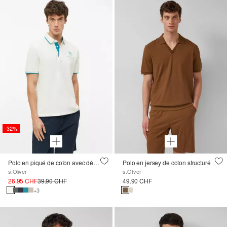
-32%
Polo en piqué de coton avec détails contrastés
Polo en jersey de coton structuré
s.Oliver
s.Oliver
26.95 CHF
39.90 CHF
49.90 CHF
+3