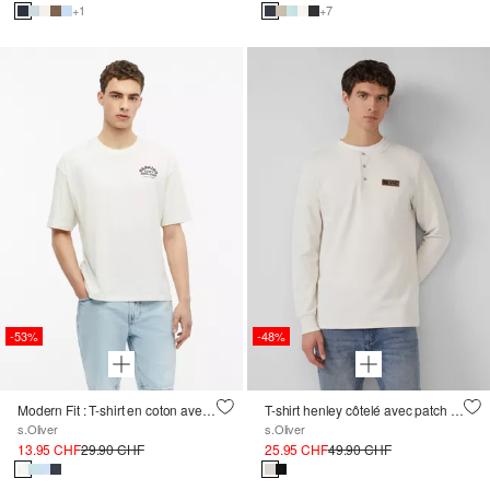
+1
+7
-53%
-48%
Modern Fit : T-shirt en coton avec imprimé devant et dos
T-shirt henley côtelé avec patch d'étiquette
s.Oliver
s.Oliver
13.95 CHF
29.90 CHF
25.95 CHF
49.90 CHF