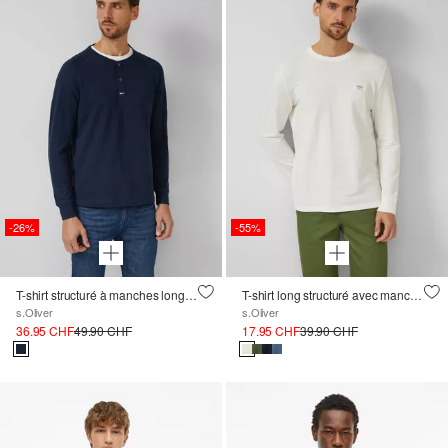
-26%
-55%
T-shirt structuré à manches longues avec encolure Henley
T-shirt long structuré avec manchettes
s.Oliver
s.Oliver
36.95 CHF
49.90 CHF
17.95 CHF
39.90 CHF