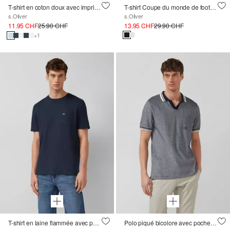
T-shirt en coton doux avec imprimé sur le devant
T-shirt Coupe du monde de football
s.Oliver
s.Oliver
11.95 CHF
25.90 CHF
13.95 CHF
29.90 CHF
+1
T-shirt en laine flammée avec poche poitrine
Polo piqué bicolore avec poche poitrine