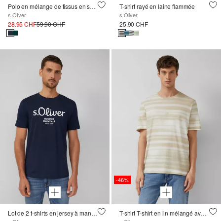
Polo en mélange de tissus en sweat léger
T-shirt rayé en laine flammée
s.Oliver
s.Oliver
28.95 CHF
59.90 CHF
25.90 CHF
-46%
Lot de 2 t-shirts en jersey à manches courtes et col rond
T-shirt T-shirt en lin mélangé avec impression all-over