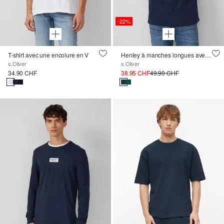
-22%
T-shirt avec une encolure en V
Henley à manches longues avec structure en fil de flamme et poche sur la manche
s.Oliver
s.Oliver
34.90 CHF
38.95 CHF
49.90 CHF