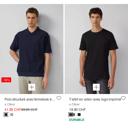
-16%
Polo structuré avec fermeture éclair en Modern Fit
T-shirt en coton avec logo imprimé
s.Oliver
s.Oliver
41.95 CHF
49.90 CHF
19.90 CHF
DURABLE