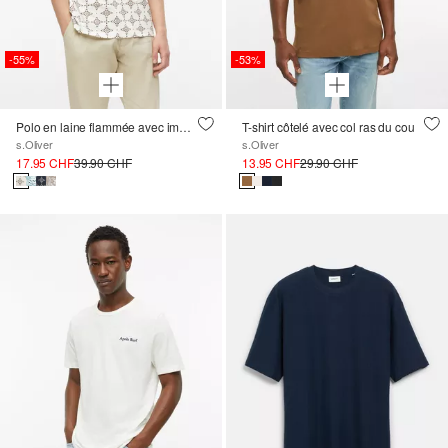
-55%
-53%
Polo en laine flammée avec imprimé all-over
T-shirt côtelé avec col ras du cou
s.Oliver
s.Oliver
17.95 CHF
39.90 CHF
13.95 CHF
29.90 CHF