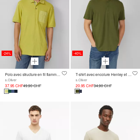
-24%
-40%
Polo avec structure en fil flamme et poche poitrine
T-shirt avec encolure Henley et structure à chevrons
s.Oliver
s.Oliver
37.95 CHF
49.90 CHF
20.95 CHF
34.90 CHF