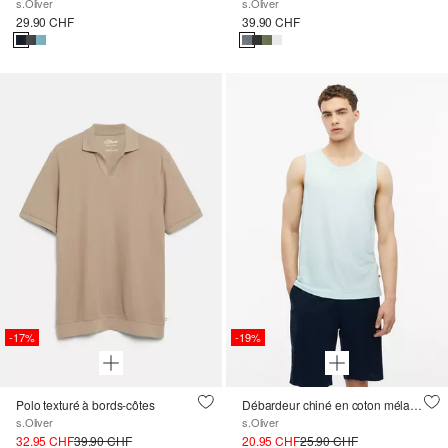
s.Oliver
s.Oliver
29.90 CHF
39.90 CHF
-17%
-19%
Polo texturé à bords-côtes
Débardeur chiné en coton mélangé
s.Oliver
s.Oliver
32.95 CHF
39.90 CHF
20.95 CHF
25.90 CHF