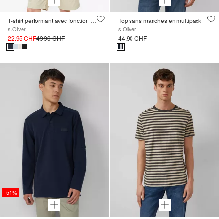
T-shirt performant avec fonction CoolTech
Top sans manches en multipack
s.Oliver
s.Oliver
22.95 CHF
49.90 CHF
44.90 CHF
-51%