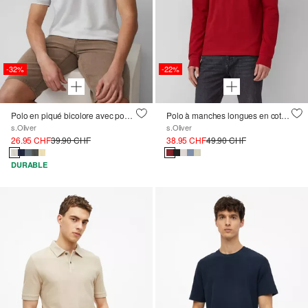
-32%
-22%
Polo en piqué bicolore avec poche poitrine
Polo à manches longues en coton piqué avec poignets
s.Oliver
s.Oliver
26.95 CHF
39.90 CHF
38.95 CHF
49.90 CHF
DURABLE