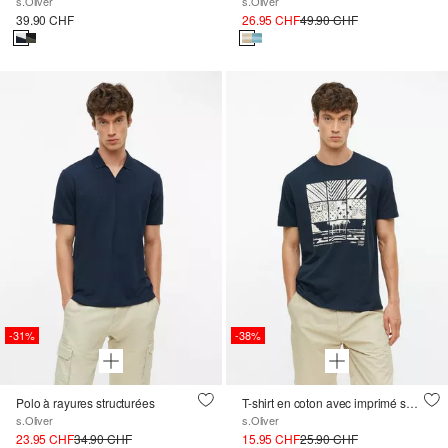
s.Oliver
s.Oliver
39.90 CHF
26.95 CHF
49.90 CHF
-31%
-38%
Polo à rayures structurées
T-shirt en coton avec imprimé sur le devant
s.Oliver
s.Oliver
23.95 CHF
34.90 CHF
15.95 CHF
25.90 CHF