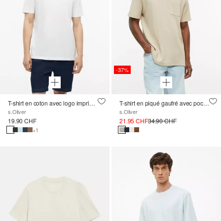
-37%
T-shirt en coton avec logo imprimé et col en V
T-shirt en piqué gaufré avec poche poitrine
s.Oliver
s.Oliver
19.90 CHF
21.95 CHF
34.90 CHF
+1