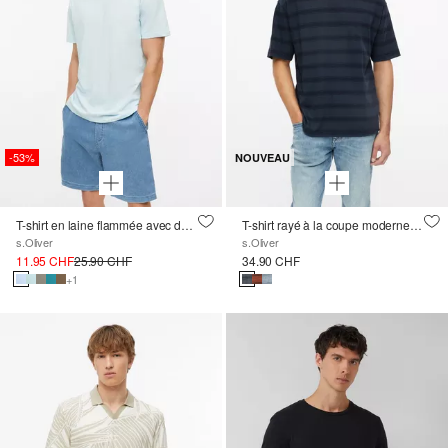
-53%
NOUVEAU
T-shirt en laine flammée avec détail du logo
T-shirt rayé à la coupe moderne, teint en pièce
s.Oliver
s.Oliver
11.95 CHF
25.90 CHF
34.90 CHF
+1