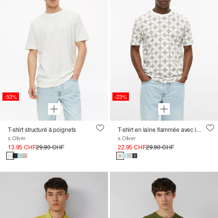
-53%
-23%
T-shirt structuré à poignets
T-shirt en laine flammée avec imprimé all-over
s.Oliver
s.Oliver
13.95 CHF
29.90 CHF
22.95 CHF
29.90 CHF