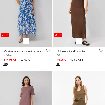
-11%
-21%
Maxi robe en mousseline de soie avec taille smockée
Robe étroite structurée
s.Oliver
QS
114.95 CHF
129.90 CHF
46.95 CHF
59.90 CHF