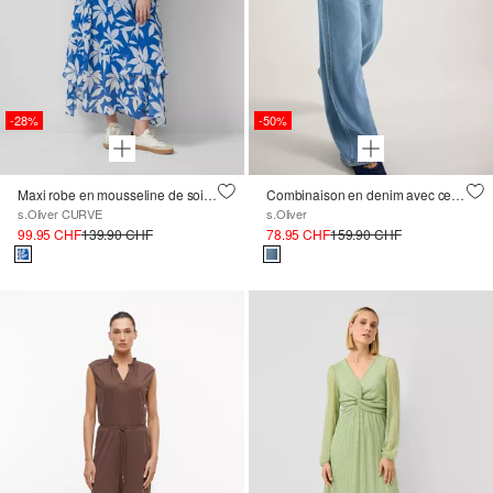
-28%
-50%
Maxi robe en mousseline de soie avec taille smockée
Combinaison en denim avec ceinture
s.Oliver CURVE
s.Oliver
99.95 CHF
139.90 CHF
78.95 CHF
159.90 CHF