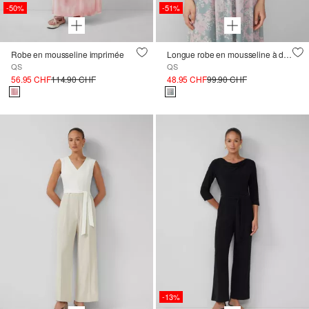
-50%
-51%
Robe en mousseline imprimée
Longue robe en mousseline à détail smocké
QS
QS
56.95 CHF
114.90 CHF
48.95 CHF
99.90 CHF
-13%