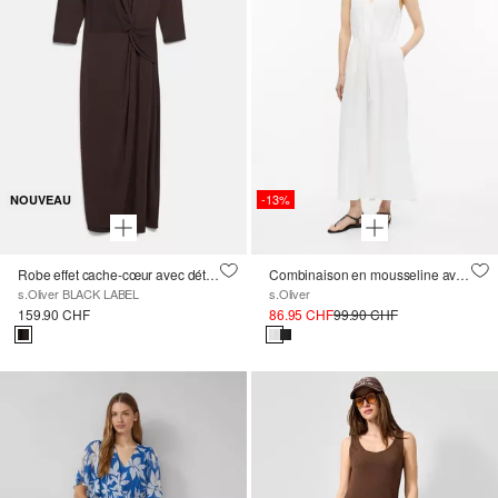
-13%
NOUVEAU
Robe effet cache-cœur avec détail noué
Combinaison en mousseline avec taille élastique
s.Oliver BLACK LABEL
s.Oliver
159.90 CHF
86.95 CHF
99.90 CHF