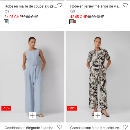
Robe en maille de coupe ajustée, à imprimé all-over
Robe en jersey mélangé de viscose
QS
QS
34.95 CHF
69.90 CHF
42.95 CHF
49.90 CHF
-13%
-29%
Combinaison élégante à jambes larges et doublure en viscose
Combinaison à motif et ceinture cousue, en lin mélangé