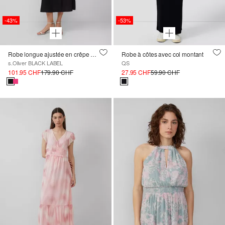
-43%
-53%
Robe longue ajustée en crêpe avec col à revers et ceinture à nouer
Robe à côtes avec col montant
s.Oliver BLACK LABEL
QS
101.95 CHF
179.90 CHF
27.95 CHF
59.90 CHF