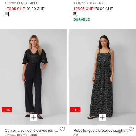
s.Oliver BLACK LABEL
s.Oliver BLACK LABEL
172.95 CHF
199.90 CHF
126.95 CHF
179.90 CHF
DURABLE
-48%
-31%
Combinaison de fête avec paillettes et ceinture à nouer
Robe longue à bretelles spaghetti
s.Oliver BLACK LABEL
QS