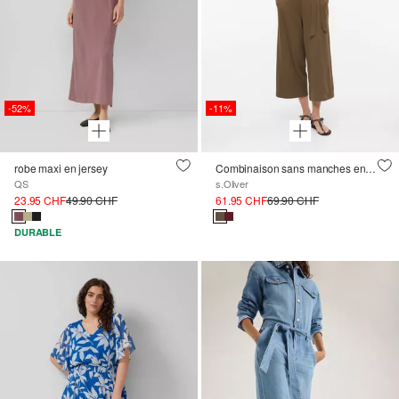
-52%
-11%
robe maxi en jersey
Combinaison sans manches en jersey interlock avec ceinture
QS
s.Oliver
23.95 CHF
49.90 CHF
61.95 CHF
69.90 CHF
DURABLE