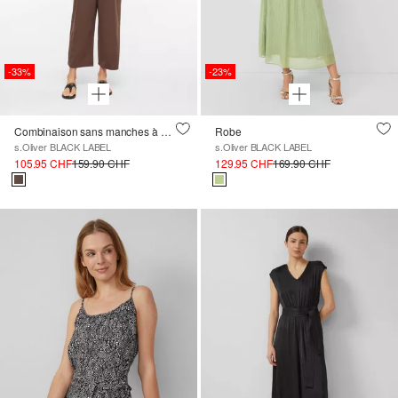
-33%
-23%
Combinaison sans manches à col à volants
Robe
s.Oliver BLACK LABEL
s.Oliver BLACK LABEL
105.95 CHF
159.90 CHF
129.95 CHF
169.90 CHF