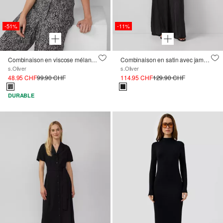
-51%
-11%
Combinaison en viscose mélangée texturée à bretelles réglables
Combinaison en satin avec jambes extra-larges
s.Oliver
s.Oliver
48.95 CHF
99.90 CHF
114.95 CHF
129.90 CHF
DURABLE