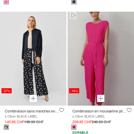
Paused • Muted
-27%
-16%
Combinaison sans manches en mousseline de soie
Combinaison en mousseline plissée à ceinture à nouer
s.Oliver BLACK LABEL
s.Oliver BLACK LABEL
145.95 CHF
199.90 CHF
206.95 CHF
249.00 CHF
DURABLE