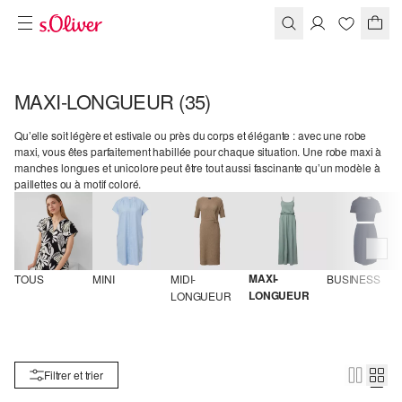
MAXI-LONGUEUR
(35)
Qu’elle soit légère et estivale ou près du corps et élégante : avec une robe
maxi, vous êtes parfaitement habillée pour chaque situation. Une robe maxi à
manches longues et unicolore peut être tout aussi fascinante qu’un modèle à
paillettes ou à motif coloré.
MAXI-
TOUS
MINI
MIDI-
BUSINESS
LONGUEUR
LONGUEUR
Filtrer et trier