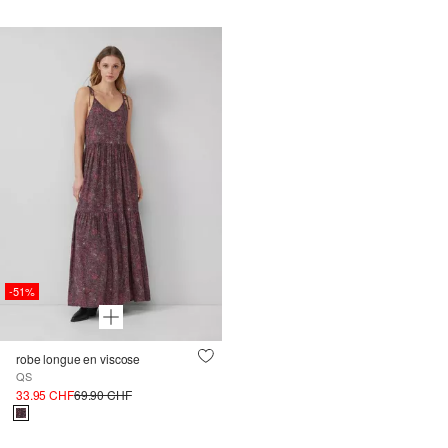
-51%
robe longue en viscose
QS
33.95 CHF
69.90 CHF