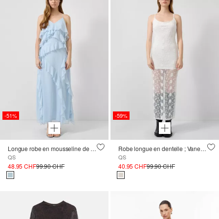
-51%
-59%
Longue robe en mousseline de soie avec volants
Robe longue en dentelle ; Vanessa Mai
QS
QS
48.95 CHF
99.90 CHF
40.95 CHF
99.90 CHF