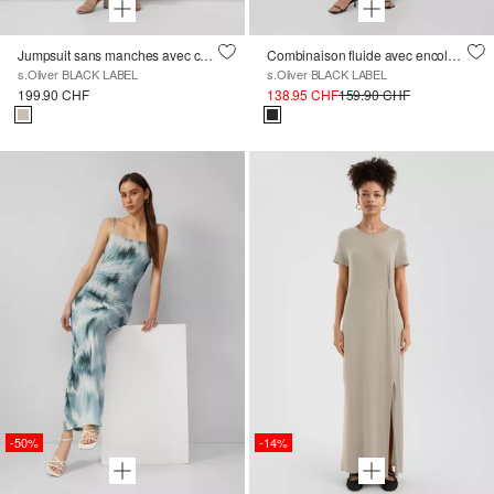
Jumpsuit sans manches avec ceinture à nouer
Combinaison fluide avec encolure en cascade et ceinture à nouer
s.Oliver BLACK LABEL
s.Oliver BLACK LABEL
199.90 CHF
138.95 CHF
159.90 CHF
-50%
-14%