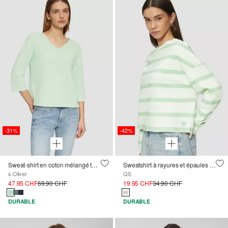
-31%
-42%
Sweat-shirt en coton mélangé texturé avec manches 3/4
Sweatshirt à rayures et épaules tombantes
s.Oliver
QS
47.95 CHF
69.90 CHF
19.95 CHF
34.90 CHF
DURABLE
DURABLE