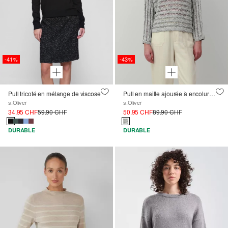
-41%
-43%
Pull tricoté en mélange de viscose
Pull en maille ajourée à encolure bateau et manches chauve-souris
s.Oliver
s.Oliver
34.95 CHF
59.90 CHF
50.95 CHF
89.90 CHF
DURABLE
DURABLE