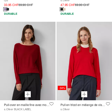
33.95 CHF
69.90 CHF
47.95 CHF
69.90 CHF
DURABLE
DURABLE
-34%
Pull-over en maille fine avec motif structuré à la base
Pull en tricot en mélange de viscose
s.Oliver BLACK LABEL
s.Oliver