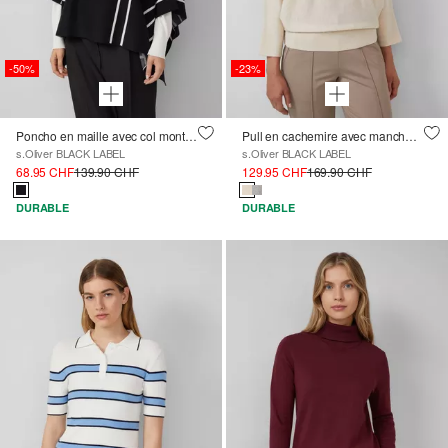
-50%
-23%
Poncho en maille avec col montant et aspect rayé
Pull en cachemire avec manches chauve-souris
s.Oliver BLACK LABEL
s.Oliver BLACK LABEL
68.95 CHF
139.90 CHF
129.95 CHF
169.90 CHF
DURABLE
DURABLE