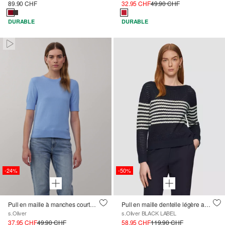
89.90 CHF
32.95 CHF
49.90 CHF
DURABLE
DURABLE
Paused • Muted
-24%
-50%
Pull en maille à manches courtes avec poignets côtelés dans une coupe ajustée
Pull en maille dentelle légère avec boutons décoratifs
s.Oliver
s.Oliver BLACK LABEL
37.95 CHF
49.90 CHF
58.95 CHF
119.90 CHF