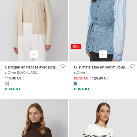
-50%
Cardigan en viscose avec poignets pailletés
Gilet matelassé en denim, coupe Relaxed Fit
s.Oliver BLACK LABEL
s.Oliver
119.90 CHF
63.95 CHF
129.90 CHF
DURABLE
DURABLE