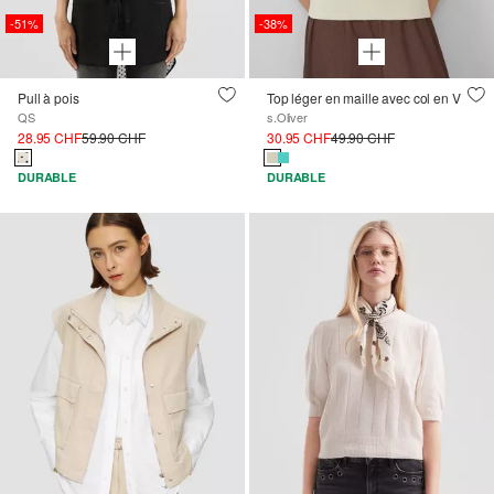
-51%
-38%
Pull à pois
Top léger en maille avec col en V
QS
s.Oliver
28.95 CHF
59.90 CHF
30.95 CHF
49.90 CHF
DURABLE
DURABLE