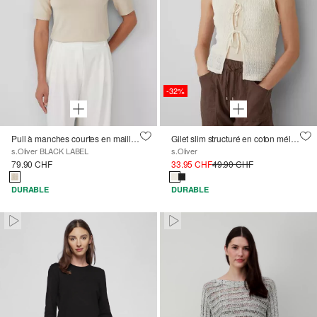
-32%
Pull à manches courtes en maille fine avec détails pailletés
Gilet slim structuré en coton mélangé
s.Oliver BLACK LABEL
s.Oliver
79.90 CHF
33.95 CHF
49.90 CHF
DURABLE
DURABLE
Paused • Muted
Paused • Muted