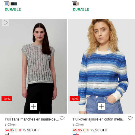
DURABLE
DURABLE
Paused • Muted
-31%
-42%
Pull sans manches en maille de coton mélangé à motif ajouré
Pull-over ajouré en coton mélangé
s.Oliver
s.Oliver
54.95 CHF
79.90 CHF
45.95 CHF
79.90 CHF