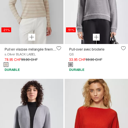
-21%
-51%
Pull en viscose mélangée finement tricoté avec des rayures pailletées
Pull-over avec broderie
s.Oliver BLACK LABEL
QS
78.95 CHF
99.90 CHF
33.95 CHF
69.90 CHF
DURABLE
DURABLE