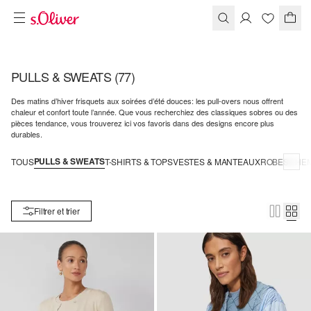
PULLS & SWEATS
(77)
Des matins d’hiver frisquets aux soirées d’été douces: les pull-overs nous offrent
chaleur et confort toute l’année. Que vous recherchiez des classiques sobres ou des
pièces tendance, vous trouverez ici vos favoris dans des designs encore plus
durables.
PULLS & SWEATS
TOUS
T-SHIRTS & TOPS
VESTES & MANTEAUX
ROBES
CHEM
Filtrer et trier