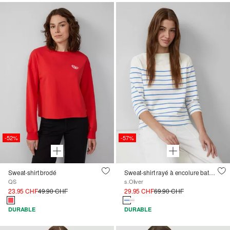
-52%
-57%
Sweat-shirt brodé
Sweat-shirt rayé à encolure bateau
QS
s.Oliver
23.95 CHF
49.90 CHF
29.95 CHF
69.90 CHF
DURABLE
DURABLE