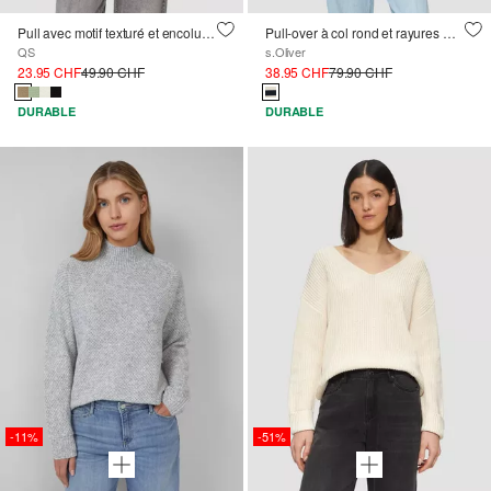
Pull avec motif texturé et encolure en V
Pull-over à col rond et rayures mixtes
QS
s.Oliver
23.95 CHF
49.90 CHF
38.95 CHF
79.90 CHF
DURABLE
DURABLE
-11%
-51%