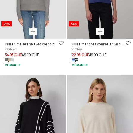
-21%
-54%
Pull en maille fine avec col polo
Pull à manches courtes en viscose mélangée
s.Oliver
s.Oliver
54.95 CHF
69.90 CHF
22.95 CHF
49.90 CHF
DURABLE
DURABLE