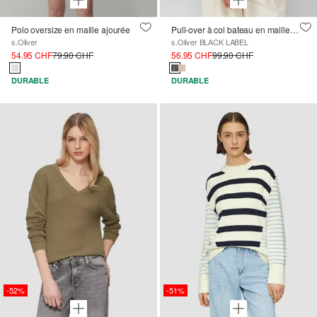
Polo oversize en maille ajourée
Pull-over à col bateau en maille lâche à l’aspect bicolore
s.Oliver
s.Oliver BLACK LABEL
54.95 CHF
79.90 CHF
56.95 CHF
99.90 CHF
DURABLE
DURABLE
-52%
-51%