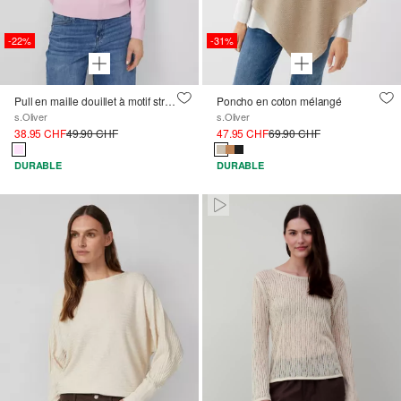
-22%
-31%
Pull en maille douillet à motif structuré et intérieur chaud
Poncho en coton mélangé
s.Oliver
s.Oliver
38.95 CHF
49.90 CHF
47.95 CHF
69.90 CHF
DURABLE
DURABLE
Paused • Muted