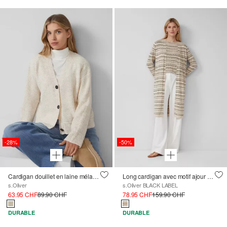
-28%
-50%
Cardigan douillet en laine mélangée et tricot structuré
Long cardigan avec motif ajour et fil pailleté
s.Oliver
s.Oliver BLACK LABEL
63.95 CHF
89.90 CHF
78.95 CHF
159.90 CHF
DURABLE
DURABLE