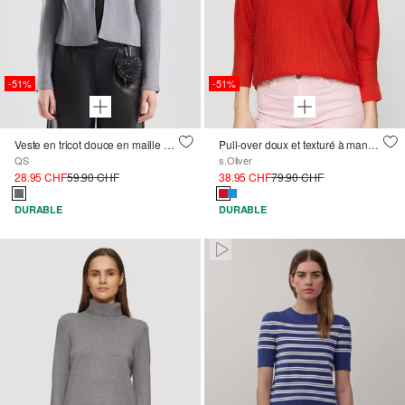
-51%
-51%
Veste en tricot douce en maille Regular Fit
Pull-over doux et texturé à manches 3/4 chauve-souris
QS
s.Oliver
28.95 CHF
59.90 CHF
38.95 CHF
79.90 CHF
DURABLE
DURABLE
Paused • Muted