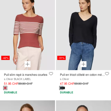
-42%
-31%
Pull slim rayé à manches courtes
Pull en tricot côtelé en coton mélangé avec col en V
s.Oliver BLACK LABEL
s.Oliver
51.95 CHF
89.90 CHF
47.95 CHF
69.90 CHF
DURABLE
DURABLE