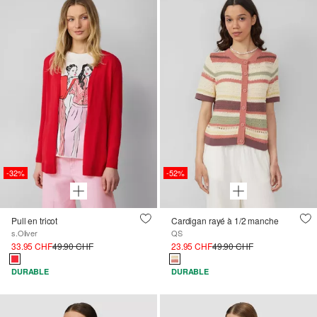
-32%
-52%
Pull en tricot
Cardigan rayé à 1/2 manche
s.Oliver
QS
33.95 CHF
49.90 CHF
23.95 CHF
49.90 CHF
DURABLE
DURABLE