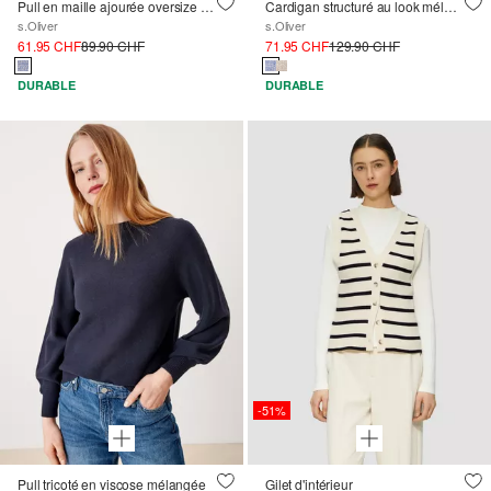
Pull en maille ajourée oversize avec manches chauve-souris
Cardigan structuré au look mélangé
s.Oliver
s.Oliver
61.95 CHF
89.90 CHF
71.95 CHF
129.90 CHF
DURABLE
DURABLE
-51%
Pull tricoté en viscose mélangée
Gilet d'intérieur