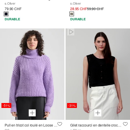
s.Oliver
s.Oliver
79.90 CHF
28.95 CHF
59.90 CHF
DURABLE
DURABLE
Paused • Muted
-51%
-31%
Pull en tricot col roulé en Loose Fit avec épaules tombantes
Gilet raccourci en dentelle crochetée
QS
s.Oliver