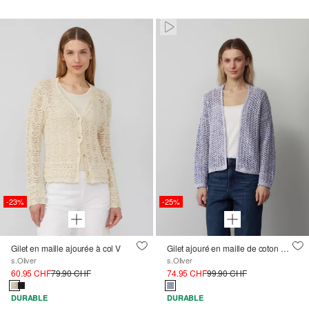
Paused • Muted
-23%
-25%
Gilet en maille ajourée à col V
Gilet ajouré en maille de coton mélangé
s.Oliver
s.Oliver
60.95 CHF
79.90 CHF
74.95 CHF
99.90 CHF
DURABLE
DURABLE