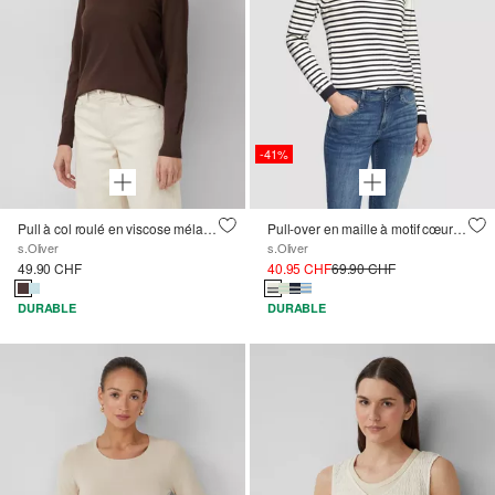
-41%
Pull à col roulé en viscose mélangée
Pull-over en maille à motif cœur brodé
s.Oliver
s.Oliver
49.90 CHF
40.95 CHF
69.90 CHF
DURABLE
DURABLE