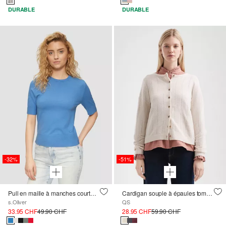
DURABLE
DURABLE
-32%
-51%
Pull en maille à manches courtes en viscose mélangée
Cardigan souple à épaules tombantes
s.Oliver
QS
33.95 CHF
49.90 CHF
28.95 CHF
59.90 CHF