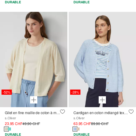
DURABLE
DURABLE
-52%
-28%
Gilet en fine maille de coton à manches ¾
Cardigan en coton mélangé texturé à la coupe décontractée
s.Oliver
s.Oliver
23.95 CHF
49.90 CHF
63.95 CHF
89.90 CHF
DURABLE
DURABLE