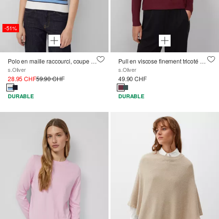
-51%
Polo en maille raccourci, coupe slim
Pull en viscose finement tricoté à col roulé
s.Oliver
s.Oliver
28.95 CHF
59.90 CHF
49.90 CHF
DURABLE
DURABLE