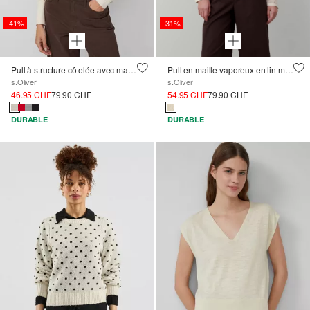
-41%
-31%
Pull à structure côtelée avec manches chauve-souris
Pull en maille vaporeux en lin mélangé à motif ajouré
s.Oliver
s.Oliver
46.95 CHF
79.90 CHF
54.95 CHF
79.90 CHF
DURABLE
DURABLE