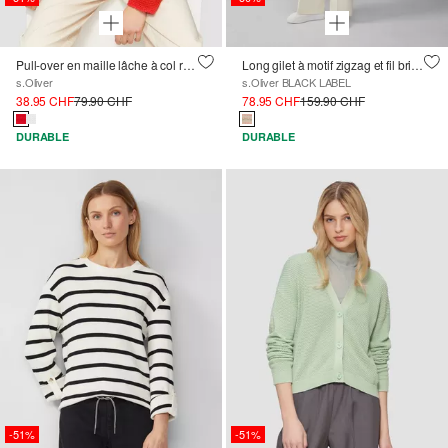
Pull-over en maille lâche à col rond
Long gilet à motif zigzag et fil brillant
s.Oliver
s.Oliver BLACK LABEL
38.95 CHF
79.90 CHF
78.95 CHF
159.90 CHF
DURABLE
DURABLE
-51%
-51%