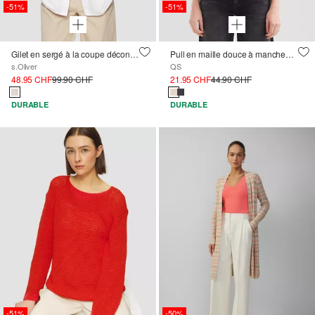
-51%
-51%
Gilet en sergé à la coupe décontractée et au col montant
Pull en maille douce à manches courtes
s.Oliver
QS
48.95 CHF
99.90 CHF
21.95 CHF
44.90 CHF
DURABLE
DURABLE
-51%
-50%