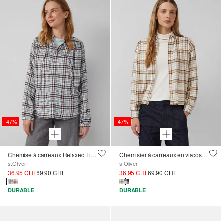
-47%
-47%
Chemise à carreaux Relaxed Fit avec col à volants
Chemisier à carreaux en viscose mélangée avec fronces
s.Oliver
s.Oliver
36.95 CHF
69.90 CHF
36.95 CHF
69.90 CHF
DURABLE
DURABLE