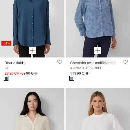
-51%
Blouse fluide
Chemisier avec motif burnout
QS
s.Oliver BLACK LABEL
28.95 CHF
59.90 CHF
119.90 CHF