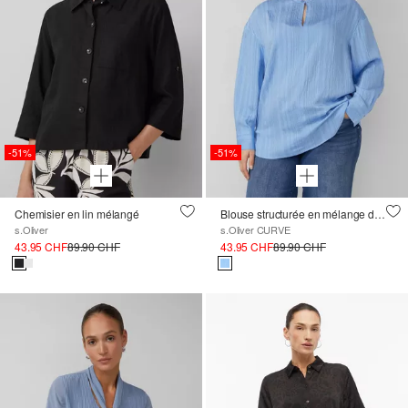
-51%
-51%
Chemisier en lin mélangé
Blouse structurée en mélange de viscose, coupe décontractée
s.Oliver
s.Oliver CURVE
43.95 CHF
89.90 CHF
43.95 CHF
89.90 CHF