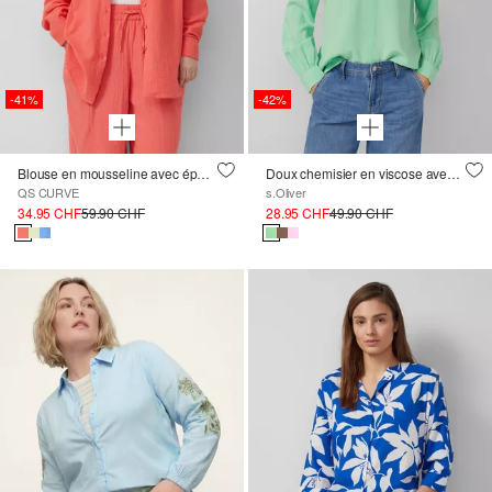
-41%
-42%
Blouse en mousseline avec épaules recoupées
Doux chemisier en viscose avec fronces
QS CURVE
s.Oliver
34.95 CHF
59.90 CHF
28.95 CHF
49.90 CHF