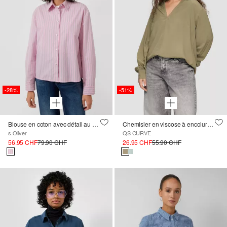
-28%
-51%
Blouse en coton avec détail au dos
Chemisier en viscose à encolure crantée
s.Oliver
QS CURVE
56.95 CHF
79.90 CHF
26.95 CHF
55.90 CHF