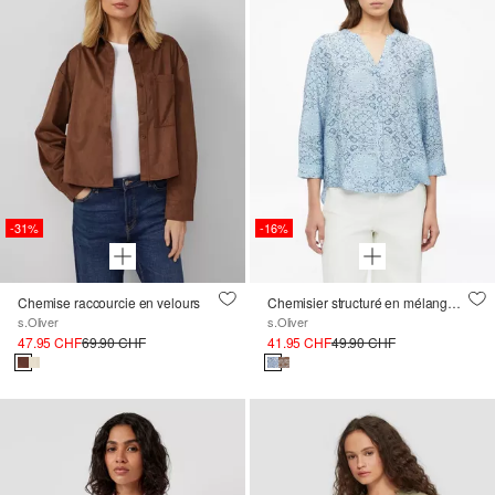
-31%
-16%
Chemise raccourcie en velours
Chemisier structuré en mélange de viscose
s.Oliver
s.Oliver
47.95 CHF
69.90 CHF
41.95 CHF
49.90 CHF