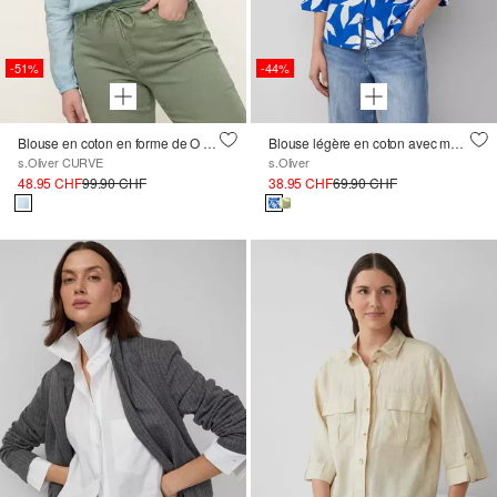
-51%
-44%
Blouse en coton en forme de O avec broderie
Blouse légère en coton avec manches chauve-souris
s.Oliver CURVE
s.Oliver
48.95 CHF
99.90 CHF
38.95 CHF
69.90 CHF