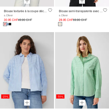
Blouse texturée à la coupe décontractée avec fronces et manches raglan
Blouse semi-transparente avec structure
s.Oliver
s.Oliver
30.95 CHF
49.90 CHF
28.95 CHF
69.90 CHF
-21%
-51%