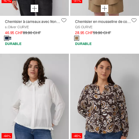
-47%
-51%
Chemisier à carreaux avec fronces dans le dos
Chemisier en mousseline de coupe oversize
s.Oliver CURVE
QS CURVE
46.95 CHF
89.90 CHF
28.95 CHF
59.90 CHF
DURABLE
DURABLE
-44%
-46%