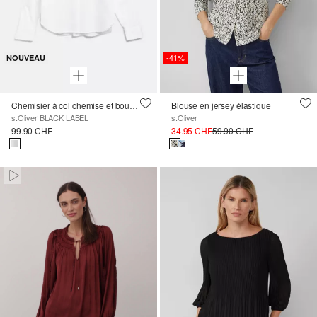
-41%
NOUVEAU
Chemisier à col chemise et boutons décoratifs
Blouse en jersey élastique
s.Oliver BLACK LABEL
s.Oliver
99.90 CHF
34.95 CHF
59.90 CHF
Paused • Muted