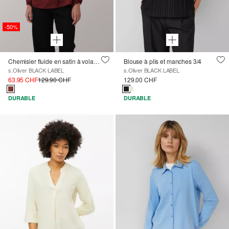
-50%
Chemisier fluide en satin à volants
Blouse à plis et manches 3/4
s.Oliver BLACK LABEL
s.Oliver BLACK LABEL
63.95 CHF
129.90 CHF
129.00 CHF
DURABLE
DURABLE