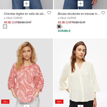
Chemise légère en voile de coton avec détail de nœuds
Blouse structurée en viscose mélangée avec un imprimé all-over
s.Oliver CURVE
s.Oliver CURVE
49.95 CHF
89.90 CHF
42.95 CHF
79.90 CHF
DURABLE
-38%
-58%