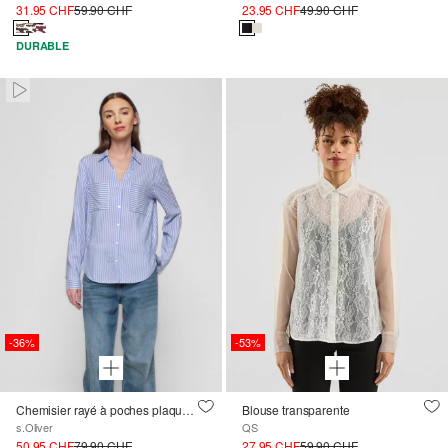
31.95 CHF
59.90 CHF
23.95 CHF
49.90 CHF
DURABLE
Paused • Muted
-36%
-53%
Chemisier rayé à poches plaquées
Blouse transparente
s.Oliver
QS
50.95 CHF
79.90 CHF
27.95 CHF
59.90 CHF