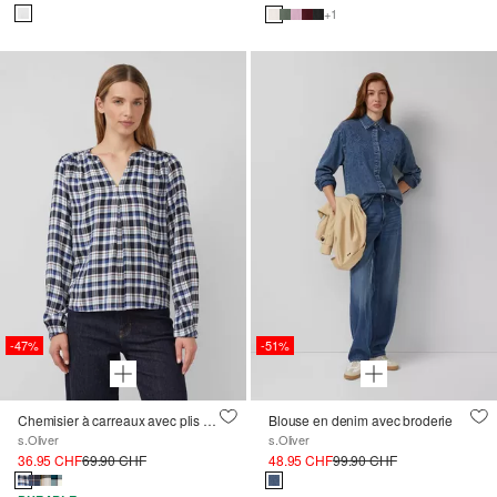
+1
-47%
-51%
Chemisier à carreaux avec plis et poignets élastiques
Blouse en denim avec broderie
s.Oliver
s.Oliver
36.95 CHF
69.90 CHF
48.95 CHF
99.90 CHF