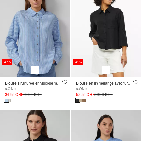
-47%
-41%
Blouse structurée en viscose mélangée avec turn-up
Blouse en lin mélangé avec turn-up
s.Oliver
s.Oliver
36.95 CHF
69.90 CHF
52.95 CHF
89.90 CHF