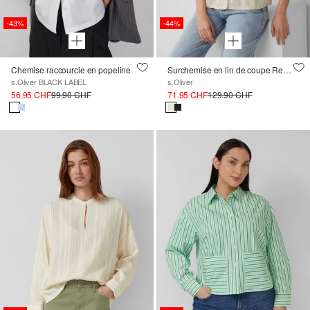
-43%
-44%
Chemise raccourcie en popeline
Surchemise en lin de coupe Relaxed Fit à manches ¾ larges
s.Oliver BLACK LABEL
s.Oliver
56.95 CHF
99.90 CHF
71.95 CHF
129.90 CHF