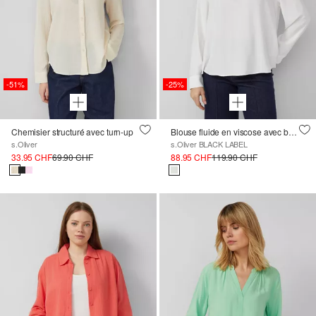
-51%
-25%
Chemisier structuré avec turn-up
Blouse fluide en viscose avec boutons latéraux
s.Oliver
s.Oliver BLACK LABEL
33.95 CHF
69.90 CHF
88.95 CHF
119.90 CHF