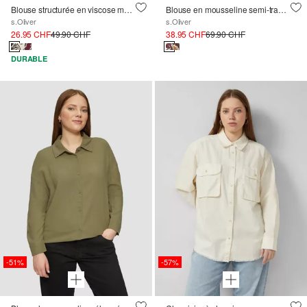
Blouse structurée en viscose mélangée avec un imprimé all-over
Blouse en mousseline semi-transparente avec imprimé all-over
s.Oliver
s.Oliver
26.95 CHF
49.90 CHF
38.95 CHF
69.90 CHF
DURABLE
-51%
-57%