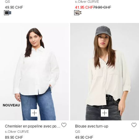
QS
s.Oliver CURVE
49.90 CHF
41.95 CHF
79.90 CHF
NOUVEAU
Chemisier en popeline avec poche poitrine
Blouse avec turn-up
s.Oliver CURVE
QS
89.90 CHF
49.90 CHF