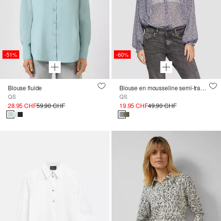
-51%
-60%
Blouse fluide
Blouse en mousseline semi-transparente à manches bouffantes
QS
QS
28.95 CHF
59.90 CHF
19.95 CHF
49.90 CHF