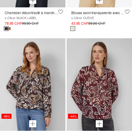
Chemisier décontracté à manches chauve-souris
Blouse semi-transparente avec structure
s.Oliver BLACK LABEL
s.Oliver CURVE
78.95 CHF
99.90 CHF
43.95 CHF
89.90 CHF
-46%
-44%