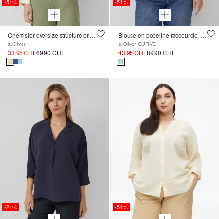
-51%
-51%
Chemisier oversize structuré en mélange de viscose
Blouse en popeline raccourcie, coupe décontractée
s.Oliver
s.Oliver CURVE
33.95 CHF
69.90 CHF
43.95 CHF
89.90 CHF
-21%
-51%