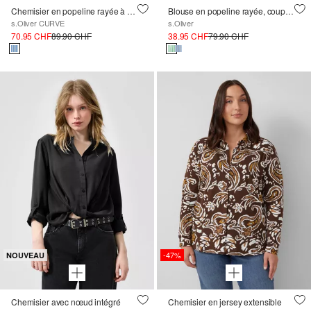
Chemisier en popeline rayée à la coupe trapue
Blouse en popeline rayée, coupe décontractée, col chemise
s.Oliver CURVE
s.Oliver
70.95 CHF
89.90 CHF
38.95 CHF
79.90 CHF
-47%
NOUVEAU
Chemisier avec nœud intégré
Chemisier en jersey extensible