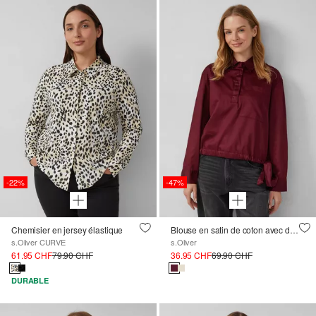
-22%
-47%
Chemisier en jersey élastique
Blouse en satin de coton avec détail à nouer à l'ourlet
s.Oliver CURVE
s.Oliver
61.95 CHF
79.90 CHF
36.95 CHF
69.90 CHF
DURABLE