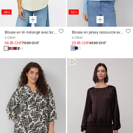
-28%
-52%
Blouse en lin mélangé avec turn-up
Blouse en jersey raccourcie avec élastique à l'arrière
s.Oliver
s.Oliver
56.95 CHF
79.90 CHF
23.95 CHF
49.90 CHF
+1
Paused • Muted