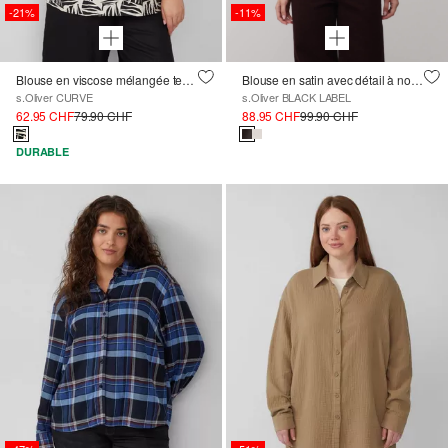
-21%
-11%
Blouse en viscose mélangée texturée, à imprimé
Blouse en satin avec détail à nouer à la base
s.Oliver CURVE
s.Oliver BLACK LABEL
62.95 CHF
79.90 CHF
88.95 CHF
99.90 CHF
DURABLE