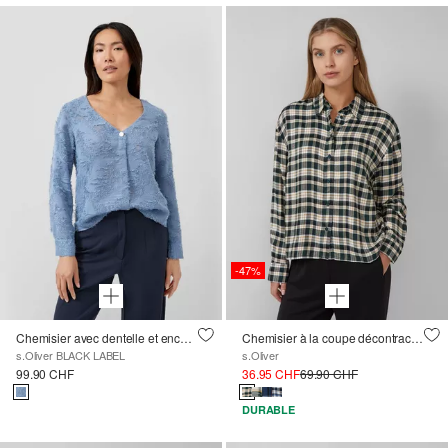
-47%
Chemisier avec dentelle et encolure en V
Chemisier à la coupe décontractée avec fronces dans le dos
s.Oliver BLACK LABEL
s.Oliver
99.90 CHF
36.95 CHF
69.90 CHF
DURABLE