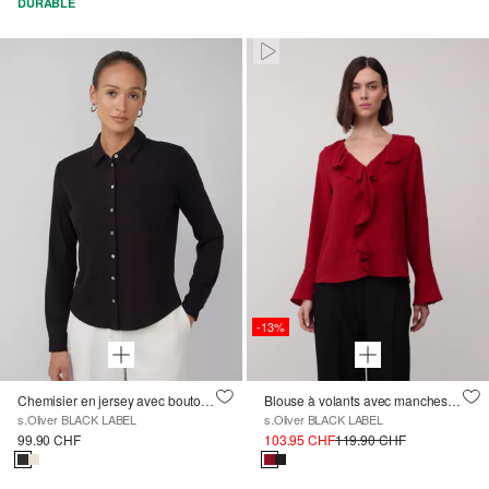
DURABLE
Paused • Muted
-13%
Chemisier en jersey avec boutons en nacre
Blouse à volants avec manches longues et détails de manchettes
s.Oliver BLACK LABEL
s.Oliver BLACK LABEL
99.90 CHF
103.95 CHF
119.90 CHF