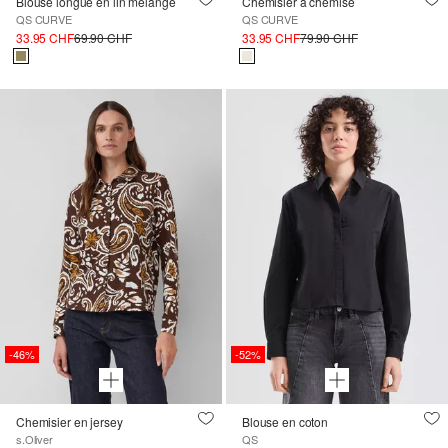
Blouse longue en lin mélangé
Chemisier à chemise
QS CURVE
QS CURVE
33.95 CHF
69.90 CHF
33.95 CHF
79.90 CHF
-46%
-52%
Chemisier en jersey
Blouse en coton
s.Oliver
QS