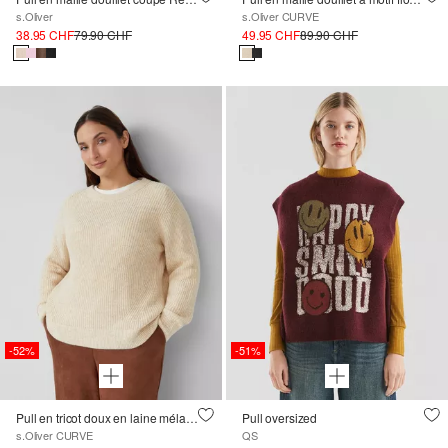
s.Oliver
s.Oliver CURVE
38.95 CHF
79.90 CHF
49.95 CHF
89.90 CHF
-52%
-51%
Pull en tricot doux en laine mélangée avec motif maille
Pull oversized
s.Oliver CURVE
QS