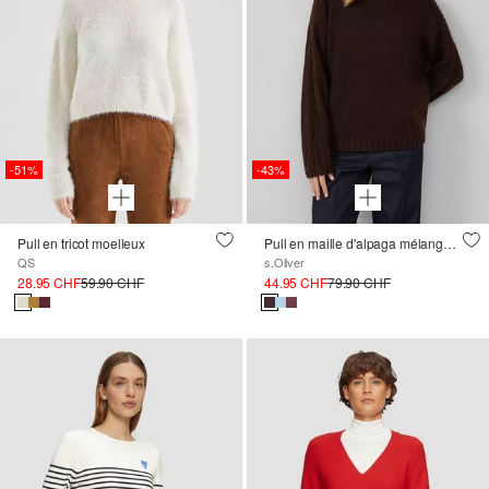
-51%
-43%
Pull en tricot moelleux
Pull en maille d'alpaga mélangée, coupe décontractée
QS
s.Oliver
28.95 CHF
59.90 CHF
44.95 CHF
79.90 CHF