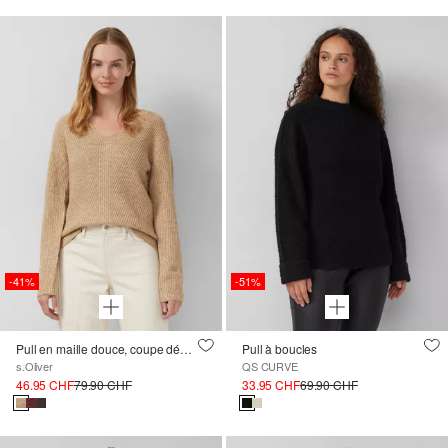
-41%
-51%
Pull en maille douce, coupe décontractée avec encolure en V
Pull à boucles
s.Oliver
QS CURVE
46.95 CHF
79.90 CHF
33.95 CHF
69.90 CHF