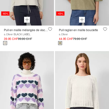
-60%
-43%
Pull en maille mélangée de viscose avec col rond et cordon de serrage
Pull raglan en maille bouclette
s.Oliver BLACK LABEL
s.Oliver
39.95 CHF
99.90 CHF
44.95 CHF
79.90 CHF