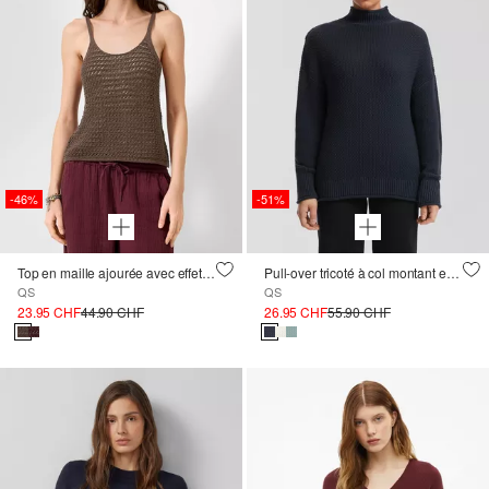
-46%
-51%
Top en maille ajourée avec effet scintillant
Pull-over tricoté à col montant en coton mélangé
QS
QS
23.95 CHF
44.90 CHF
26.95 CHF
55.90 CHF