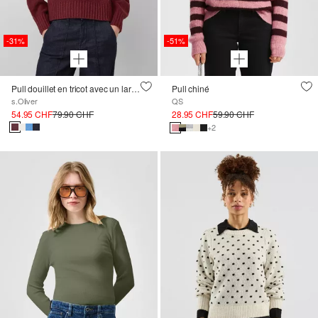
-31%
-51%
Pull douillet en tricot avec un large col roulé
Pull chiné
s.Oliver
QS
54.95 CHF
79.90 CHF
28.95 CHF
59.90 CHF
+2