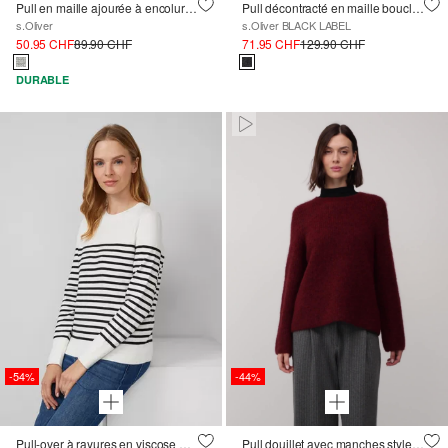
Pull en maille ajourée à encolure bateau et manches chauve-souris
Pull décontracté en maille bouclée
s.Oliver
s.Oliver BLACK LABEL
50.95 CHF
89.90 CHF
71.95 CHF
129.90 CHF
DURABLE
Paused • Muted
-54%
-44%
Pull-over à rayures en viscose mélangée
Pull douillet avec manches style kimono