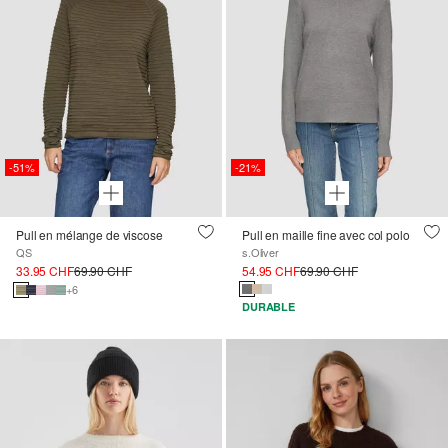
-51%
-21%
Pull en mélange de viscose
Pull en maille fine avec col polo
QS
s.Oliver
33.95 CHF
69.90 CHF
54.95 CHF
69.90 CHF
+6
DURABLE