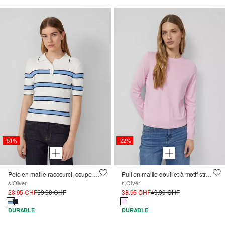
-51%
-22%
Polo en maille raccourci, coupe slim
Pull en maille douillet à motif structuré et intérieur chaud
s.Oliver
s.Oliver
28.95 CHF
59.90 CHF
38.95 CHF
49.90 CHF
DURABLE
DURABLE