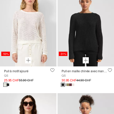
-53%
-31%
Pull à motif ajouré
Pull en maille chinée avec manches raglan
QS
QS
25.95 CHF
55.90 CHF
30.95 CHF
44.90 CHF