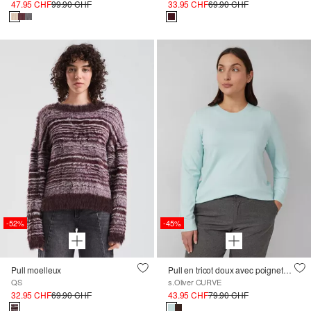
47.95 CHF
99.90 CHF
33.95 CHF
69.90 CHF
-52%
-45%
Pull moelleux
Pull en tricot doux avec poignets côtelés et intérieur chaud
QS
s.Oliver CURVE
32.95 CHF
69.90 CHF
43.95 CHF
79.90 CHF