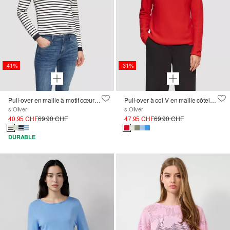
-41%
-31%
Pull-over en maille à motif cœur brodé
Pull-over à col V en maille côtelée de coton mélangé
s.Oliver
s.Oliver
40.95 CHF
69.90 CHF
47.95 CHF
69.90 CHF
DURABLE