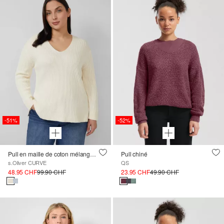
-51%
-52%
Pull en maille de coton mélangé avec encolure en V
Pull chiné
s.Oliver CURVE
QS
48.95 CHF
99.90 CHF
23.95 CHF
49.90 CHF