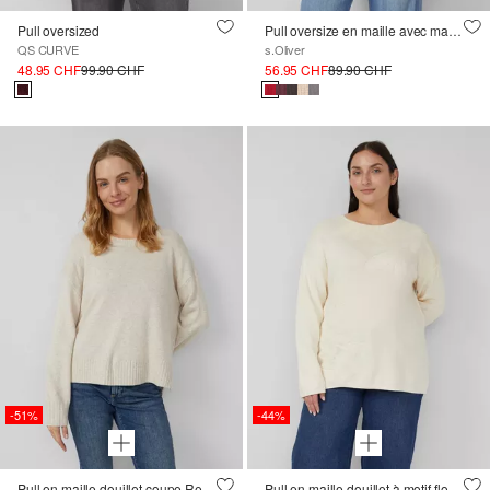
Pull oversized
Pull oversize en maille avec manches larges et col roulé
QS CURVE
s.Oliver
48.95 CHF
99.90 CHF
56.95 CHF
89.90 CHF
-51%
-44%
Pull en maille douillet coupe Relaxed Fit avec fentes
Pull en maille douillet à motif floral et coupe Regular Fit