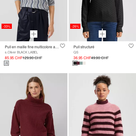
-33%
-26%
Pull en maille fine multicolore avec encolure bateau
Pull structuré
s.Oliver BLACK LABEL
QS
85.95 CHF
129.90 CHF
36.95 CHF
49.90 CHF