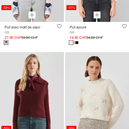
-53%
-57%
Pull avec motif de cœur
Pull ajouré
QS
QS
27.95 CHF
59.90 CHF
14.95 CHF
34.90 CHF
-52%
-20%