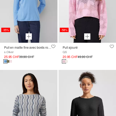
-35%
-58%
Pull en maille fine avec bords roulés
Pull ajouré
s.Oliver
QS
25.95 CHF
39.90 CHF
20.95 CHF
49.90 CHF