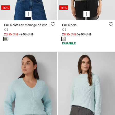
-52%
-51%
Pull à côtes en mélange de viscose
Pull à pois
QS
QS
23.95 CHF
49.90 CHF
28.95 CHF
59.90 CHF
DURABLE