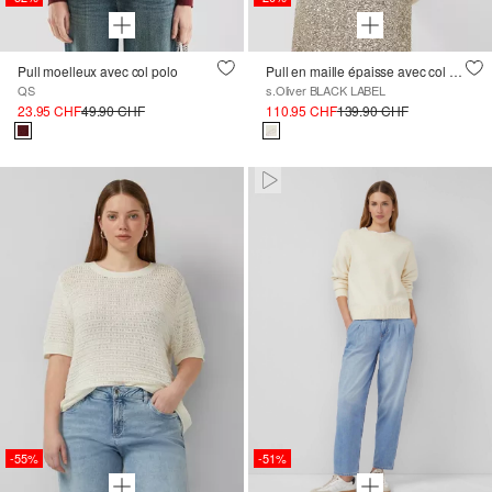
Pull moelleux avec col polo
Pull en maille épaisse avec col montant et nœud brodé
QS
s.Oliver BLACK LABEL
23.95 CHF
49.90 CHF
110.95 CHF
139.90 CHF
Paused • Muted
-55%
-51%