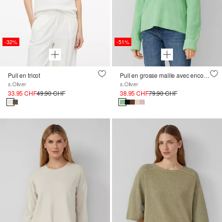
-32%
-51%
Pull en tricot
Pull en grosse maille avec encolure en V, coupe décontractée
s.Oliver
s.Oliver
33.95 CHF
49.90 CHF
38.95 CHF
79.90 CHF