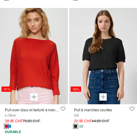
-51%
-53%
Pull-over doux et texturé à manches 3/4 chauve-souris
Pull à manches courtes
s.Oliver
QS
38.95 CHF
79.90 CHF
20.95 CHF
44.90 CHF
DURABLE