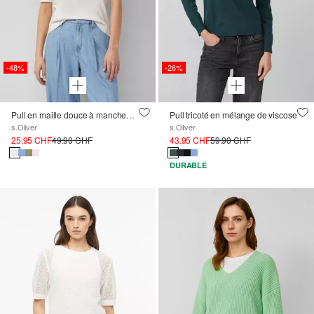
-48%
-26%
Pull en maille douce à manches courtes, coupe ajustée
Pull tricoté en mélange de viscose
s.Oliver
s.Oliver
25.95 CHF
49.90 CHF
43.95 CHF
59.90 CHF
DURABLE