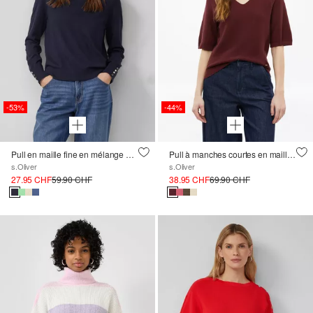
-53%
-44%
Pull en maille fine en mélange de viscose avec boutons décoratifs
Pull à manches courtes en maille de coton mélangé
s.Oliver
s.Oliver
27.95 CHF
59.90 CHF
38.95 CHF
69.90 CHF