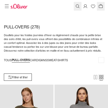
PULL-OVERS
(278)
Douillets pour les froides journées d’hiver ou légèrement chauds pour la petite brise
des soirs d’été, les pull-overs vous offrent des possibilités de combinaison infinies et
un confort optimal. Associez-les à des jupes ou des jeans pour créer des looks
casual tendance ou portez-les sur une blouse pour une tenue de bureau parfaite.
Découvrez notre sélection d’articles en maille et en tissu actuellement à prix réduits.
PULL-OVERS
TOUS
CARDIGANS
SWEAT-SHIRTS
Filtrer et trier