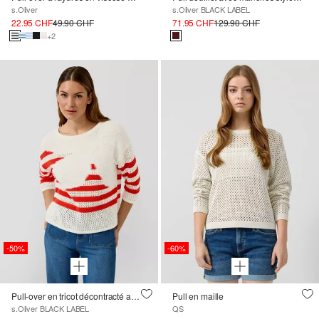
s.Oliver
s.Oliver BLACK LABEL
22.95 CHF
49.90 CHF
71.95 CHF
129.90 CHF
+2
-50%
-60%
Pull-over en tricot décontracté avec motif floral
Pull en maille
s.Oliver BLACK LABEL
QS