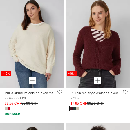
-46%
-46%
Pull à structure côtelée avec manches chauve-souris
Pull en mélange d'alpaga avec motif tricoté
s.Oliver CURVE
s.Oliver
53.95 CHF
99.90 CHF
47.95 CHF
89.90 CHF
DURABLE