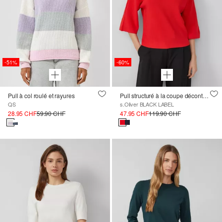
-51%
-60%
Pull à col roulé et rayures
Pull structuré à la coupe décontractée avec boutonnage décoratif
QS
s.Oliver BLACK LABEL
28.95 CHF
59.90 CHF
47.95 CHF
119.90 CHF