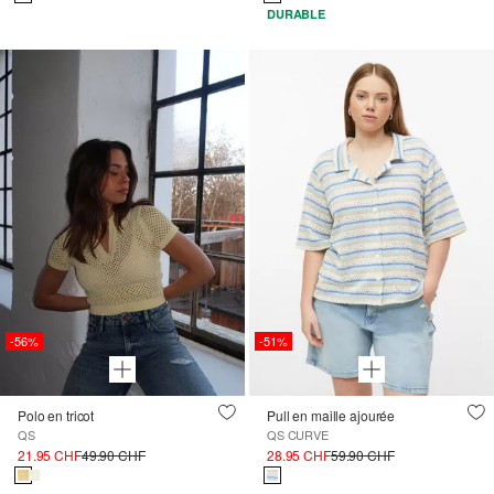
DURABLE
-56%
-51%
Polo en tricot
Pull en maille ajourée
QS
QS CURVE
21.95 CHF
49.90 CHF
28.95 CHF
59.90 CHF