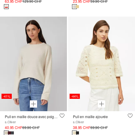
63.95 CHF
129.90 CHF
23.95 CHF
59.90 CHF
-41%
-44%
Pull en maille douce avec poignets
Pull en maille ajourée
s.Oliver
s.Oliver
40.95 CHF
69.90 CHF
38.95 CHF
69.90 CHF