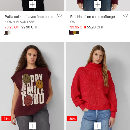
Pull à col roulé avec fines paillettes
Pull tricoté en coton mélangé
s.Oliver BLACK LABEL
QS
70.95 CHF
99.90 CHF
33.95 CHF
55.90 CHF
-51%
-36%