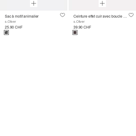
Sac à motif animalier
Ceinture effet cuir avec boucle à cadre
s.Oliver
s.Oliver
25.90 CHF
39.90 CHF