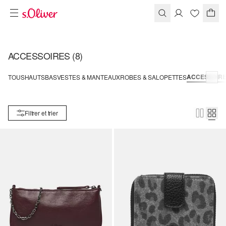
ACCESSOIRES
(8)
ACCESSOIR
TOUS
HAUTS
BAS
VESTES & MANTEAUX
ROBES & SALOPETTES
Filtrer et trier