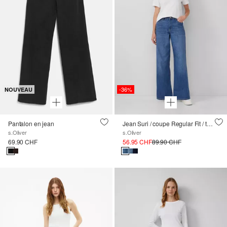
-36%
NOUVEAU
Pantalon en jean
Jean Suri / coupe Regular Fit / taille haute / Wide Leg
s.Oliver
s.Oliver
69.90 CHF
56.95 CHF
89.90 CHF