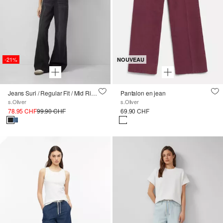
-21%
NOUVEAU
Jeans Suri / Regular Fit / Mid Rise / Wide Leg
Pantalon en jean
s.Oliver
s.Oliver
78.95 CHF
99.90 CHF
69.90 CHF