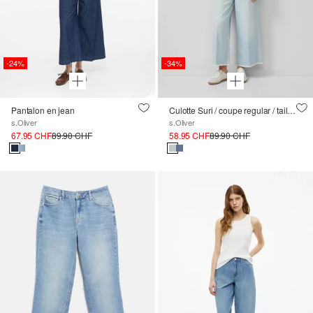
-24%
-34%
Pantalon en jean
Culotte Suri / coupe regular / taille haute / jambes larges
s.Oliver
s.Oliver
67.95 CHF
89.90 CHF
58.95 CHF
89.90 CHF