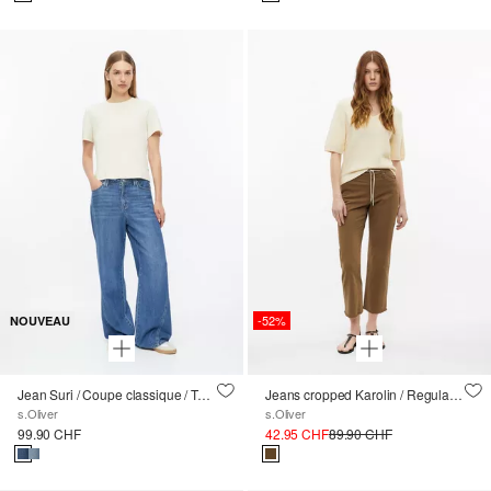
-52%
NOUVEAU
Jean Suri / Coupe classique / Taille haute / Jambe large
Jeans cropped Karolin / Regular Fit / Mid Rise / Straight Leg / avec franges
s.Oliver
s.Oliver
99.90 CHF
42.95 CHF
89.90 CHF