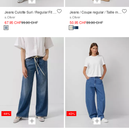
Jeans Culotte Suri / Regular Fit / High Rise / Wide Leg / en denim jacquard
Jeans / Coupe regular / Taille moyenne / Flared Leg / Ourlet effiloché
s.Oliver
s.Oliver
67.95 CHF
99.90 CHF
50.95 CHF
89.90 CHF
-44%
-43%