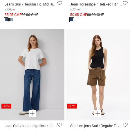
Jeans Suri / Regular Fit / Mid Rise / Wide Leg / avec détail d'attache
Jean Horseshoe / Relaxed Fit / Taille haute / Barrel Leg
s.Oliver
s.Oliver
55.95 CHF
99.90 CHF
50.95 CHF
89.90 CHF
-49%
-27%
Jean Suri / coupe régulière / taille haute / jambe large
Short en jean Suri / Regular Fit / Mid Rise