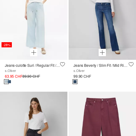
-28%
Jeans-culotte Suri / Regular Fit / High Rise / Wide Leg / en mélange de lin
Jeans Beverly / Slim Fit / Mid Rise / Bootcut Leg
s.Oliver
s.Oliver
63.95 CHF
89.90 CHF
99.90 CHF