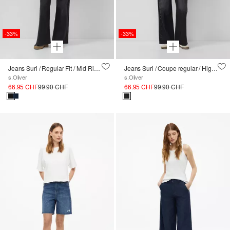
-33%
-33%
Jeans Suri / Regular Fit / Mid Rise / Wide Leg / Détail de bijoux
Jeans Suri / Coupe regular / High Rise / Wide Leg / Détails de pierres précieuses
s.Oliver
s.Oliver
66.95 CHF
99.90 CHF
66.95 CHF
99.90 CHF