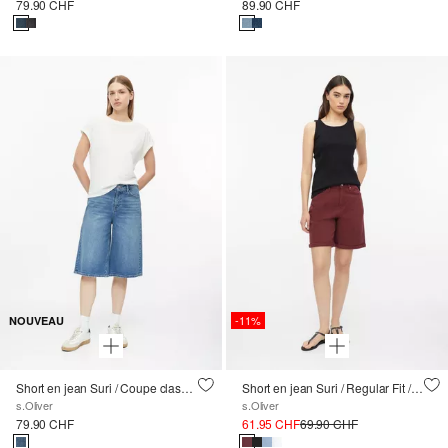
79.90 CHF
89.90 CHF
-11%
NOUVEAU
Short en jean Suri / Coupe classique / Taille mi-haute / Jambe large
Short en jean Suri / Regular Fit / High Rise
s.Oliver
s.Oliver
79.90 CHF
61.95 CHF
69.90 CHF