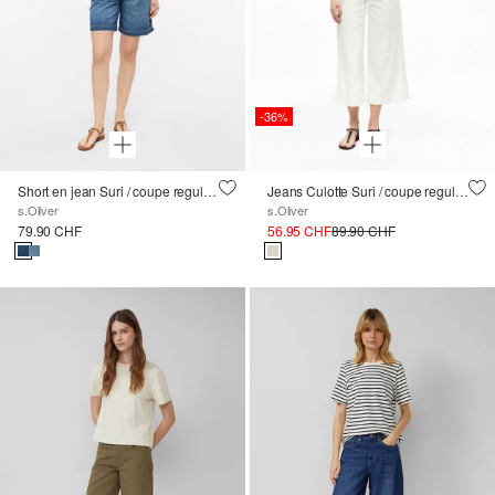
-36%
Short en jean Suri / coupe regular / taille haute / jambes larges
Jeans Culotte Suri / coupe regular / taille haute / jambes larges / délavé
s.Oliver
s.Oliver
79.90 CHF
56.95 CHF
89.90 CHF