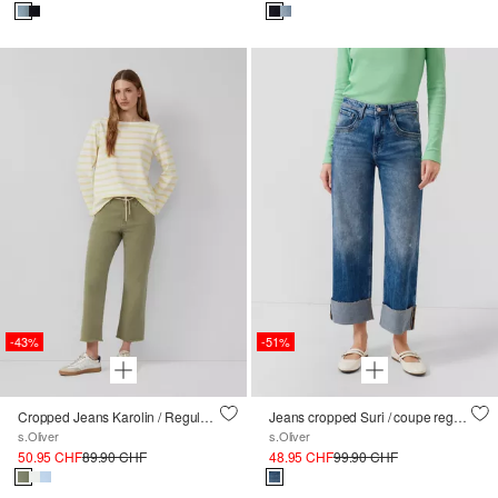
-43%
-51%
Cropped Jeans Karolin / Regular Fit / Mid Rise / Straight Leg
Jeans cropped Suri / coupe regular / taille moyenne / jambes larges
s.Oliver
s.Oliver
50.95 CHF
89.90 CHF
48.95 CHF
99.90 CHF