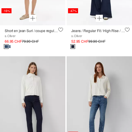
-16%
-47%
Short en jean Suri / coupe regular / taille haute / ourlet ouvert
Jeans / Regular Fit / High Rise / Extra Wide Leg
s.Oliver
s.Oliver
66.95 CHF
79.90 CHF
52.95 CHF
99.90 CHF