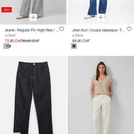
-26%
Jeans / Regular Fit / High Rise / Extra Wide Leg
Jean Suri / Coupe classique / Taille haute / Jambe large
s.Oliver
s.Oliver
73.95 CHF
99.90 CHF
89.90 CHF