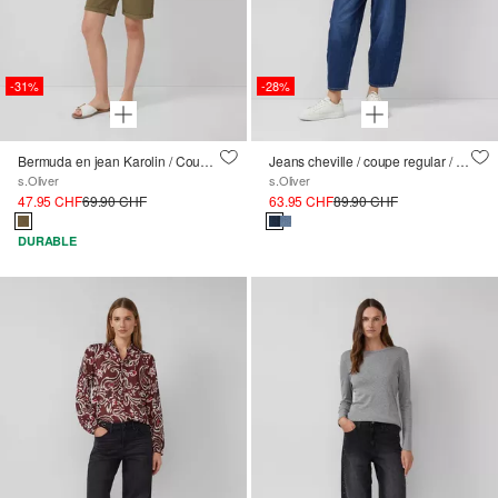
-31%
-28%
Bermuda en jean Karolin / Coupe Regular Fit / Taille mi-haute
Jeans cheville / coupe regular / taille haute / jambe baril
s.Oliver
s.Oliver
47.95 CHF
69.90 CHF
63.95 CHF
89.90 CHF
DURABLE