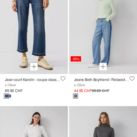
-55%
Jean court Karolin : coupe classique / taille mi-haute / jambe droite / ourlet non ourlé
Jeans Beth Boyfriend / Relaxed Fit / Mid Rise / Straight Leg / avec bandes contrastées
s.Oliver
s.Oliver
89.90 CHF
44.95 CHF
99.90 CHF