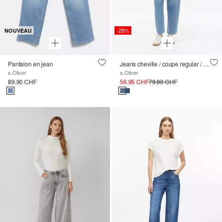
-28%
NOUVEAU
Pantalon en jean
Jeans cheville / coupe regular / taille haute / jambe baril
s.Oliver
s.Oliver
89.90 CHF
56.95 CHF
79.90 CHF