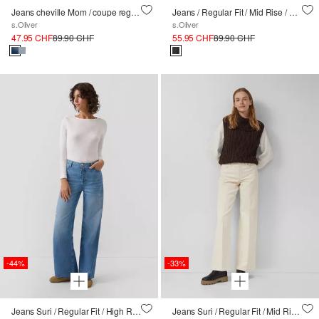
Jeans cheville Mom / coupe regular / taille haute / jambe conique
Jeans / Regular Fit / Mid Rise / Wide Leg
s.Oliver
s.Oliver
47.95 CHF
89.90 CHF
55.95 CHF
89.90 CHF
-44%
-33%
Jeans Suri / Regular Fit / High Rise / Wide Leg
Jeans Suri / Regular Fit / Mid Rise / Wide Leg / Sweat-Denim