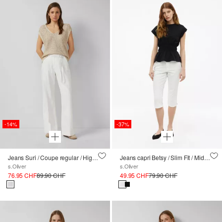
-14%
-37%
Jeans Suri / Coupe regular / High Rise / Wide Leg / Taille élastique
Jeans capri Betsy / Slim Fit / Mid Rise / Slim Leg
s.Oliver
s.Oliver
76.95 CHF
89.90 CHF
49.95 CHF
79.90 CHF