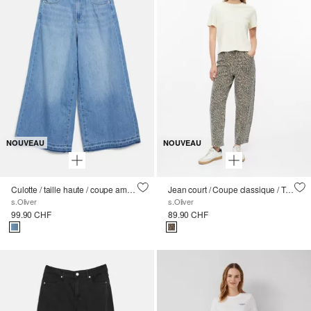
NOUVEAU
NOUVEAU
Culotte / taille haute / coupe ample / avec ceinture cloutée
Jean court / Coupe classique / Taille haute / Jambe évasée
s.Oliver
s.Oliver
99.90 CHF
89.90 CHF