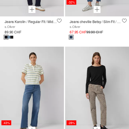
-32%
Jeans Karolin / Regular Fit / Mid Rise / Straight Leg
Jeans cheville Betsy / Slim Fit / Mid Rise / Slim Leg / Détail de perles
s.Oliver
s.Oliver
89.90 CHF
67.95 CHF
99.90 CHF
-43%
-28%