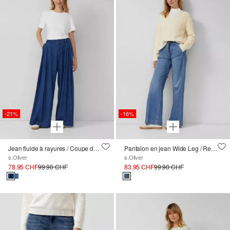
-21%
-16%
Jean fluide à rayures / Coupe décontractée / Taille haute / Jambe extra-large
Pantalon en jean Wide Leg / Regular Fit / Taille mi-haute
s.Oliver
s.Oliver
78.95 CHF
99.90 CHF
83.95 CHF
99.90 CHF