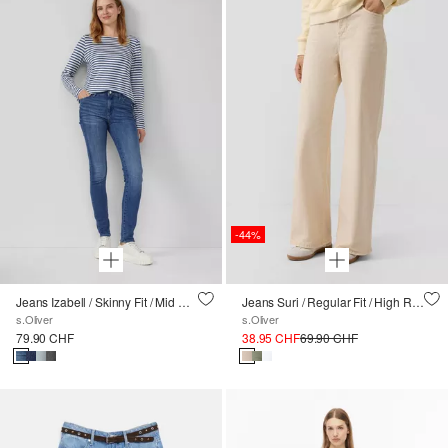
-44%
Jeans Izabell / Skinny Fit / Mid Rise / Skinny Leg
Jeans Suri / Regular Fit / High Rise / Wide Leg
s.Oliver
s.Oliver
79.90 CHF
38.95 CHF
69.90 CHF