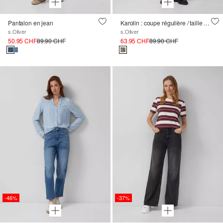
Pantalon en jean
Karolin : coupe régulière / taille moyenne / jambe droite avec imprimé leo
s.Oliver
s.Oliver
50.95 CHF
89.90 CHF
63.95 CHF
89.90 CHF
-46%
-37%