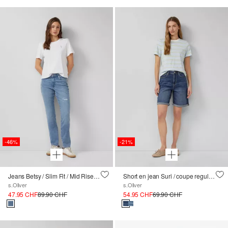
-46%
-21%
Jeans Betsy / Slim Fit / Mid Rise / Slim Leg / Effet destroyed
Short en jean Suri / coupe regular / taille haute
s.Oliver
s.Oliver
47.95 CHF
89.90 CHF
54.95 CHF
69.90 CHF