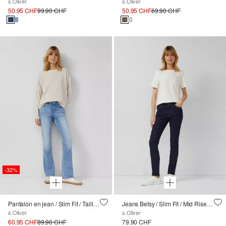
s.Oliver
s.Oliver
50.95 CHF
99.90 CHF
50.95 CHF
69.90 CHF
-32%
Pantalon en jean / Slim Fit / Taille mi-haute / Bootcut
Jeans Betsy / Slim Fit / Mid Rise / Slim Leg
s.Oliver
s.Oliver
60.95 CHF
89.90 CHF
79.90 CHF