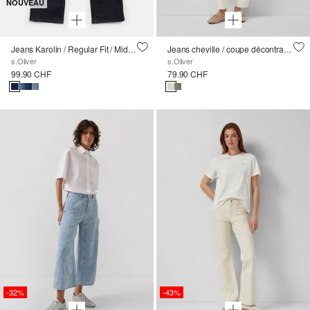
NOUVEAU
Jeans Karolin / Regular Fit / Mid Rise / Straight Leg
Jeans cheville / coupe décontractée / taille haute / jambe baril
s.Oliver
s.Oliver
99.90 CHF
79.90 CHF
-32%
-43%