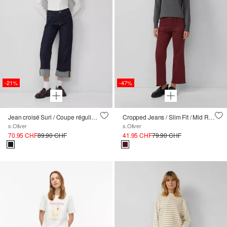
-21%
-47%
Jean croisé Suri / Coupe régulière / Taille moyenne / Jambe large / Denim 360
Cropped Jeans / Slim Fit / Mid Rise / Flared Leg / Ourlet ouvert
s.Oliver
s.Oliver
70.95 CHF
89.90 CHF
41.95 CHF
79.90 CHF