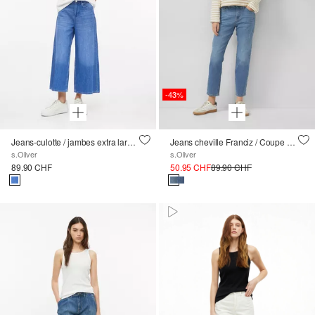
-43%
Jeans-culotte / jambes extra larges / taille haute
Jeans cheville Franciz / Coupe décontractée / Taille basse / Jambe conique
s.Oliver
s.Oliver
89.90 CHF
50.95 CHF
89.90 CHF
Paused • Muted