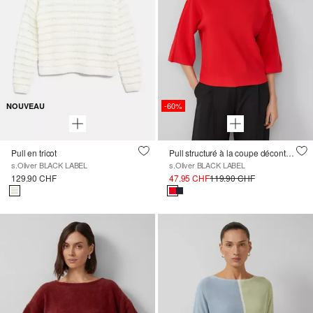
-60%
NOUVEAU
Pull en tricot
Pull structuré à la coupe décontractée avec boutonnage décoratif
s.Oliver BLACK LABEL
s.Oliver BLACK LABEL
129.90 CHF
47.95 CHF
119.90 CHF