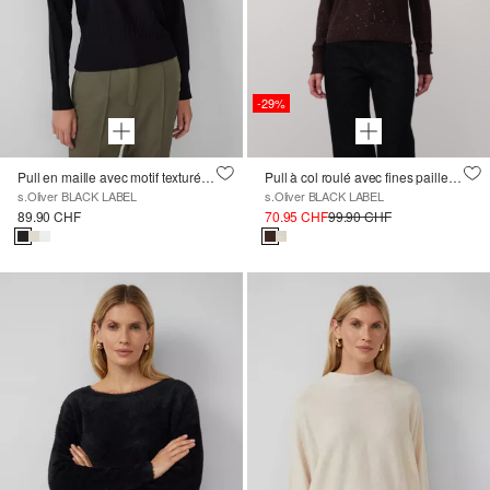
-29%
Pull en maille avec motif texturé à l'ourlet
Pull à col roulé avec fines paillettes
s.Oliver BLACK LABEL
s.Oliver BLACK LABEL
89.90 CHF
70.95 CHF
99.90 CHF