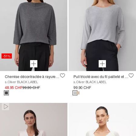
-51%
Chemise décontractée à rayures et manches chauve-souris
Pull tricoté avec du fil pailleté et des manches chauve-souris 3/4
s.Oliver BLACK LABEL
s.Oliver BLACK LABEL
48.95 CHF
99.90 CHF
99.90 CHF
Paused • Muted