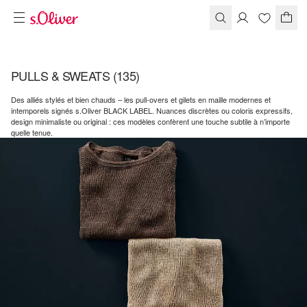
PULLS & SWEATS
(135)
Des alliés stylés et bien chauds – les pull-overs et gilets en maille modernes et
intemporels signés s.Oliver BLACK LABEL. Nuances discrètes ou coloris expressifs,
design minimaliste ou original : ces modèles confèrent une touche subtile à n’importe
quelle tenue.