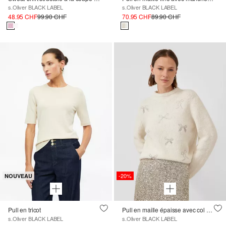
s.Oliver BLACK LABEL
s.Oliver BLACK LABEL
48.95 CHF
99.90 CHF
70.95 CHF
89.90 CHF
-20%
NOUVEAU
Pull en tricot
Pull en maille épaisse avec col montant et nœud brodé
s.Oliver BLACK LABEL
s.Oliver BLACK LABEL