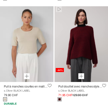
Paused • Muted
-44%
Pull à manches courtes en maille fine avec détails pailletés
Pull douillet avec manches style kimono
s.Oliver BLACK LABEL
s.Oliver BLACK LABEL
79.90 CHF
71.95 CHF
129.90 CHF
DURABLE