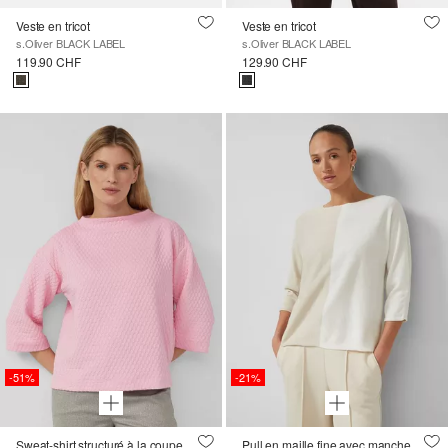
Veste en tricot
Veste en tricot
s.Oliver BLACK LABEL
s.Oliver BLACK LABEL
119.90 CHF
129.90 CHF
-51%
-21%
Sweat-shirt structuré à la coupe décontractée
Pull en maille fine avec manches chauve-souris en modal mélangé