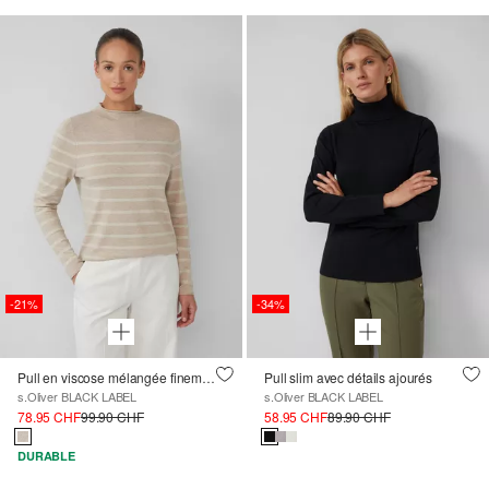
-21%
-34%
Pull en viscose mélangée finement tricoté avec des rayures pailletées
Pull slim avec détails ajourés
s.Oliver BLACK LABEL
s.Oliver BLACK LABEL
78.95 CHF
99.90 CHF
58.95 CHF
89.90 CHF
DURABLE