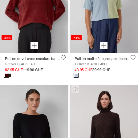
-30%
-51%
Pull en duvet avec encolure bateau
Pull en maille fine, coupe décontractée et colour-blocking
s.Oliver BLACK LABEL
s.Oliver BLACK LABEL
82.95 CHF
119.90 CHF
43.95 CHF
89.90 CHF
Paused • Muted