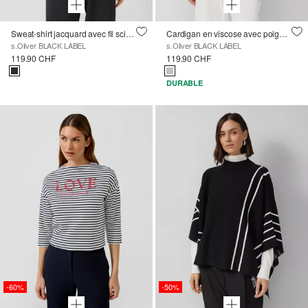
Sweat-shirt jacquard avec fil scintillant et manches chauve-souris
Cardigan en viscose avec poignets pailletés
s.Oliver BLACK LABEL
s.Oliver BLACK LABEL
119.90 CHF
119.90 CHF
DURABLE
-60%
-50%