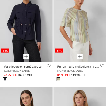
-58%
-31%
Veste légère en sergé avec cordon de serrage à la taille
Pull en maille multicolore à la coupe décontractée avec fil métallique
s.Oliver BLACK LABEL
s.Oliver BLACK LABEL
70.95 CHF
169.90 CHF
81.95 CHF
119.90 CHF