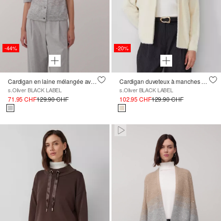
-44%
-20%
Cardigan en laine mélangée avec détails contrastés et paillettes
Cardigan duveteux à manches chauve-souris
s.Oliver BLACK LABEL
s.Oliver BLACK LABEL
71.95 CHF
129.90 CHF
102.95 CHF
129.90 CHF
Paused • Muted