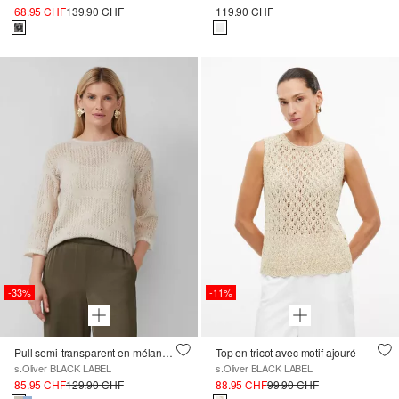
68.95 CHF
139.90 CHF
119.90 CHF
-33%
-11%
Pull semi-transparent en mélange d'alpaga
Top en tricot avec motif ajouré
s.Oliver BLACK LABEL
s.Oliver BLACK LABEL
85.95 CHF
129.90 CHF
88.95 CHF
99.90 CHF