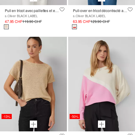
Pull en tricot avec paillettes et encolure en U
Pull-over en tricot décontracté avec motif floral
s.Oliver BLACK LABEL
s.Oliver BLACK LABEL
47.95 CHF
119.90 CHF
63.95 CHF
129.90 CHF
-13%
-50%