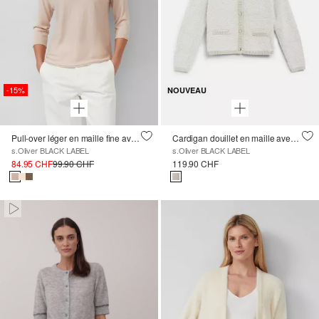
-15%
NOUVEAU
Pull-over léger en maille fine avec fil scintillant
Cardigan douillet en maille avec des boutons décoratifs
s.Oliver BLACK LABEL
s.Oliver BLACK LABEL
84.95 CHF
99.90 CHF
119.90 CHF
Paused • Muted