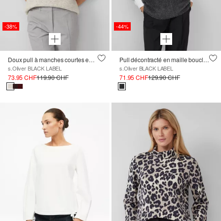
-38%
-44%
Doux pull à manches courtes en laine mélangée avec détail de bijoux
Pull décontracté en maille bouclée
s.Oliver BLACK LABEL
s.Oliver BLACK LABEL
73.95 CHF
119.90 CHF
71.95 CHF
129.90 CHF