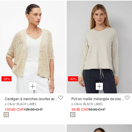
-22%
-60%
Cardigan à manches courtes avec motif ajouré
Pull en maille mélangée de viscose avec col rond et cordon de serrage
s.Oliver BLACK LABEL
s.Oliver BLACK LABEL
100.95 CHF
129.90 CHF
39.95 CHF
99.90 CHF