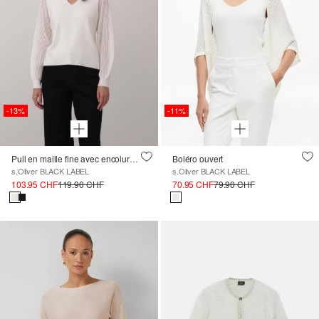
-13%
-11%
Pull en maille fine avec encolure en V et manches semi-transparentes
Boléro ouvert
s.Oliver BLACK LABEL
s.Oliver BLACK LABEL
103.95 CHF
119.90 CHF
70.95 CHF
79.90 CHF