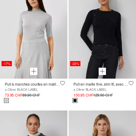
-17%
-22%
Pull à manches courtes en maille fine avec fil pailleté en tissu légèrement transparent
Pull en maille fine, slim fit, avec pierres décoratives
s.Oliver BLACK LABEL
s.Oliver BLACK LABEL
73.95 CHF
89.90 CHF
100.95 CHF
129.90 CHF