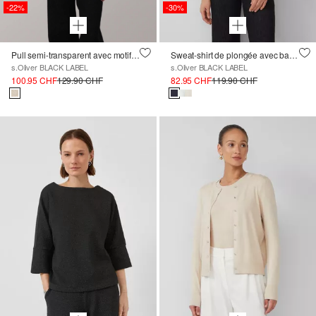
-22%
-30%
Pull semi-transparent avec motif ajouré et détails pailletés
Sweat-shirt de plongée avec bandes contrastées
s.Oliver BLACK LABEL
s.Oliver BLACK LABEL
100.95 CHF
129.90 CHF
82.95 CHF
119.90 CHF