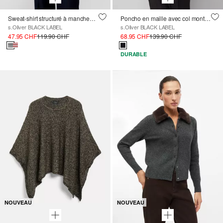
Sweat-shirt structuré à manches 3/4 avec motif artistique
Poncho en maille avec col montant et aspect rayé
s.Oliver BLACK LABEL
s.Oliver BLACK LABEL
47.95 CHF
119.90 CHF
68.95 CHF
139.90 CHF
DURABLE
NOUVEAU
NOUVEAU