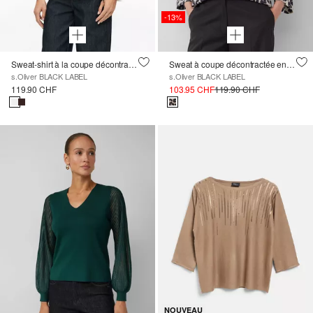
-13%
Sweat-shirt à la coupe décontractée avec cordon de serrage à l'ourlet
Sweat à coupe décontractée en scuba avec imprimé leo
s.Oliver BLACK LABEL
s.Oliver BLACK LABEL
119.90 CHF
103.95 CHF
119.90 CHF
NOUVEAU