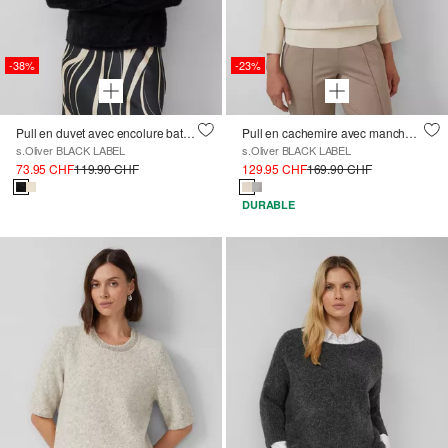
-38%
-23%
Pull en duvet avec encolure bateau
Pull en cachemire avec manches chauve-souris
s.Oliver BLACK LABEL
s.Oliver BLACK LABEL
73.95 CHF
119.90 CHF
129.95 CHF
169.90 CHF
DURABLE