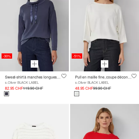
-30%
-51%
Sweat-shirt à manches longues en modal mélangé, coupe décontractée avec col montant
Pull en maille fine, coupe décontractée avec détails ajourés
s.Oliver BLACK LABEL
s.Oliver BLACK LABEL
82.95 CHF
119.90 CHF
48.95 CHF
99.90 CHF