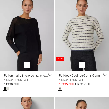
-13%
Pull en maille fine avec manches chauve-souris et structure ottomane
Pull doux à col roulé en mélange d'alpaga
s.Oliver BLACK LABEL
s.Oliver BLACK LABEL
119.90 CHF
103.95 CHF
119.90 CHF