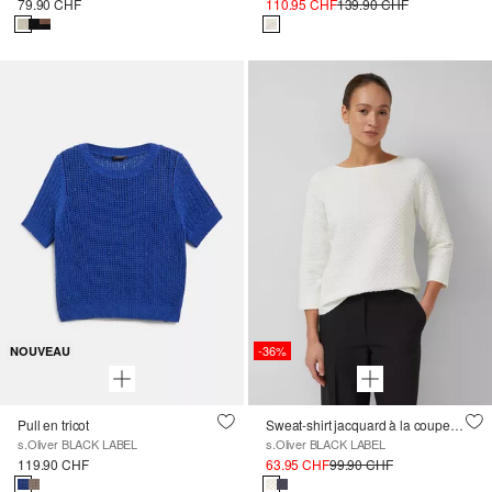
79.90 CHF
110.95 CHF
139.90 CHF
-36%
NOUVEAU
Pull en tricot
Sweat-shirt jacquard à la coupe décontractée et au décolleté sous-marin
s.Oliver BLACK LABEL
s.Oliver BLACK LABEL
119.90 CHF
63.95 CHF
99.90 CHF