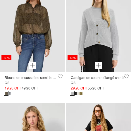
-60%
-46%
Blouse en mousseline semi-transparente à manches bouffantes
Cardigan en coton mélangé chiné
QS
QS
19.95 CHF
49.90 CHF
29.95 CHF
55.90 CHF