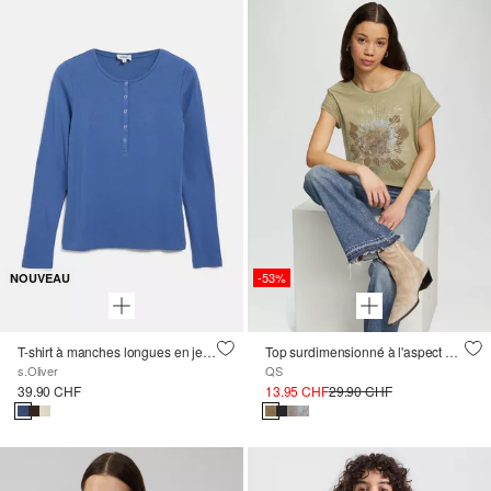
-53%
NOUVEAU
T-shirt à manches longues en jersey côtelé avec patte de boutonnage, coupe slim
Top surdimensionné à l'aspect délavé avec un imprimé sur le devant
s.Oliver
QS
39.90 CHF
13.95 CHF
29.90 CHF