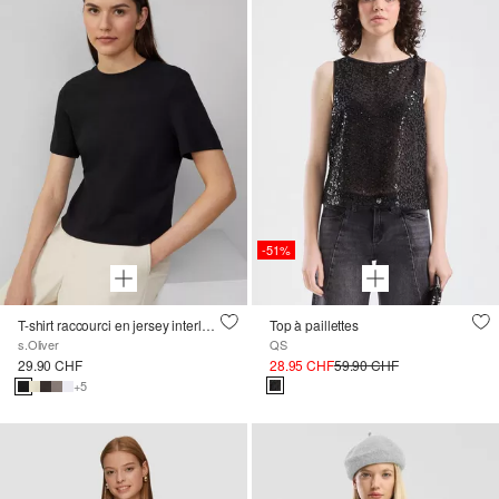
-51%
T-shirt raccourci en jersey interlock
Top à paillettes
s.Oliver
QS
29.90 CHF
28.95 CHF
59.90 CHF
+5