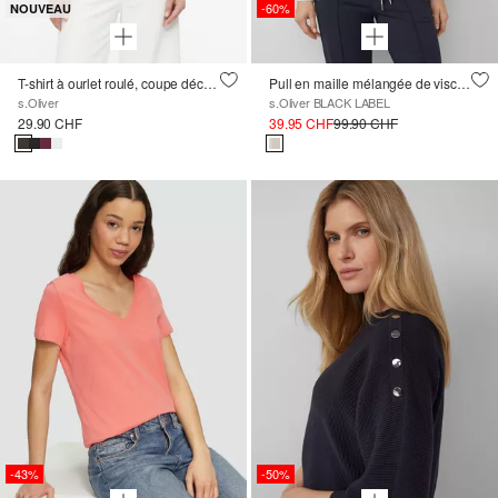
-60%
NOUVEAU
T-shirt à ourlet roulé, coupe décontractée
Pull en maille mélangée de viscose avec col rond et cordon de serrage
s.Oliver
s.Oliver BLACK LABEL
29.90 CHF
39.95 CHF
99.90 CHF
-43%
-50%