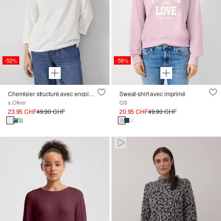
-52%
-58%
Chemisier structuré avec encolure en U
Sweat-shirt avec imprimé
s.Oliver
QS
23.95 CHF
49.90 CHF
20.95 CHF
49.90 CHF
Paused • Muted