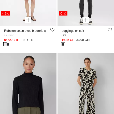
-13%
-51%
Robe en coton avec broderie ajourée et manches ballon
Leggings en cuir
s.Oliver
QS
86.95 CHF
99.90 CHF
16.95 CHF
34.90 CHF