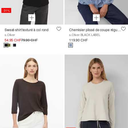
-31%
Sweat-shirt texturé à col rond
Chemisier plissé de coupe régulière avec col montant et ruban à nouer
s.Oliver
s.Oliver BLACK LABEL
54.95 CHF
79.90 CHF
119.90 CHF