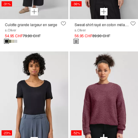
-31%
-36%
Culotte grande largeur en serge
Sweat-shirt rayé en coton mélangé avec capuche
s.Oliver
s.Oliver
54.95 CHF
79.90 CHF
56.95 CHF
89.90 CHF
-23%
-52%