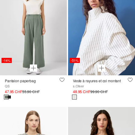
-14%
-51%
Pantalon paperbag
Veste à rayures et col montant
QS
s.Oliver
47.95 CHF
55.90 CHF
48.95 CHF
99.90 CHF