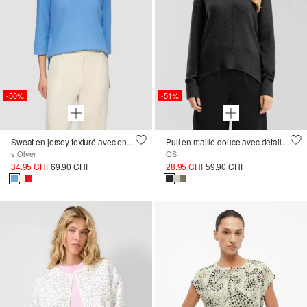
-50%
-51%
Sweat en jersey texturé avec encolure en V et manches 3/4
Pull en maille douce avec détails ajourés
s.Oliver
QS
34.95 CHF
69.90 CHF
28.95 CHF
59.90 CHF