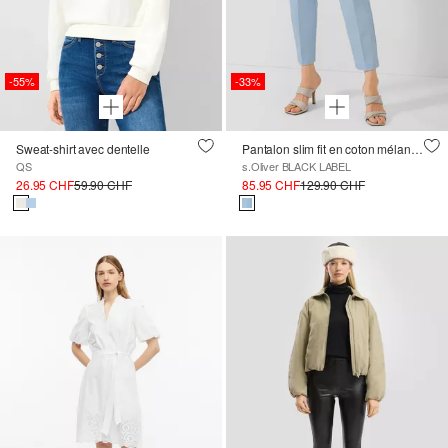
-55%
-33%
Sweat-shirt avec dentelle
Pantalon slim fit en coton mélangé avec taille élastique
QS
s.Oliver BLACK LABEL
26.95 CHF
59.90 CHF
85.95 CHF
129.90 CHF