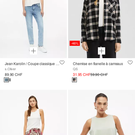
-46%
Jean Karolin / Coupe classique / Taille mi-haute / Jambe droite
Chemise en flanelle à carreaux
s.Oliver
QS
89.90 CHF
31.95 CHF
59.90 CHF