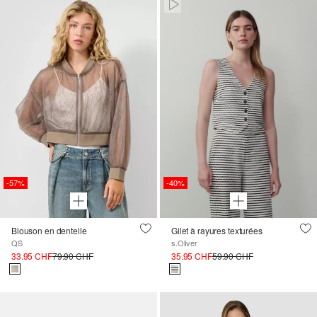
Paused • Muted
-57%
-40%
Blouson en dentelle
Gilet à rayures texturées
QS
s.Oliver
33.95 CHF
79.90 CHF
35.95 CHF
59.90 CHF