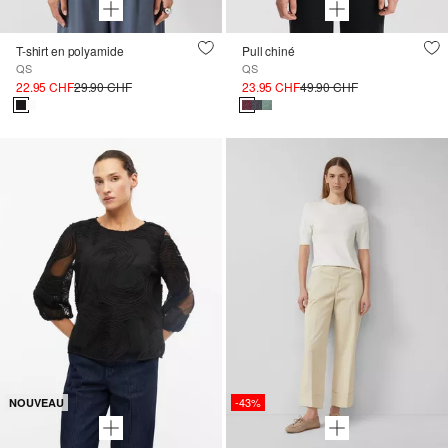
T-shirt en polyamide
Pull chiné
QS
QS
22.95 CHF
29.90 CHF
23.95 CHF
49.90 CHF
-43%
NOUVEAU