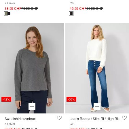
s.Oliver
QS
38.95 CHF
79.90 CHF
45.95 CHF
69.90 CHF
-42%
-58%
Sweatshirt duveteux
Jeans Reena / Slim Fit / High Rise / Flared Leg
s.Oliver
QS
28.95 CHF
49.90 CHF
28.95 CHF
69.90 CHF