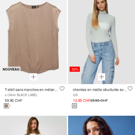
-53%
NOUVEAU
T-shirt sans manches en mélange de viscose
chemise en maille structurée avec col montant
s.Oliver BLACK LABEL
QS
59.90 CHF
13.95 CHF
29.90 CHF