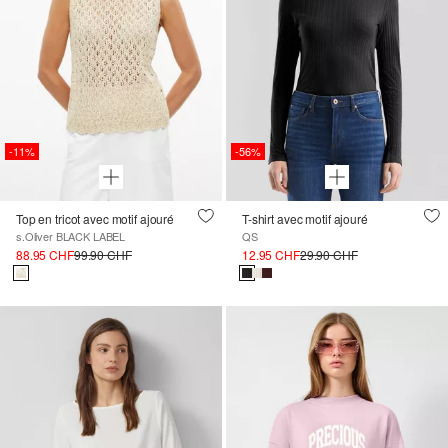
-11%
-56%
Top en tricot avec motif ajouré
T-shirt avec motif ajouré
s.Oliver BLACK LABEL
QS
88.95 CHF
99.90 CHF
12.95 CHF
29.90 CHF