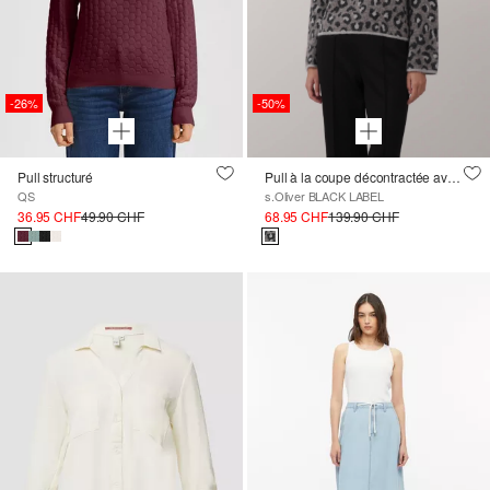
-26%
-50%
Pull structuré
Pull à la coupe décontractée avec imprimé leo et manches larges
QS
s.Oliver BLACK LABEL
36.95 CHF
49.90 CHF
68.95 CHF
139.90 CHF