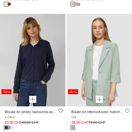
-52%
-51%
Blouse en jersey raccourcie avec élastique à l'arrière
Blazer en interlock avec manches retroussées
s.Oliver
QS
23.95 CHF
49.90 CHF
38.95 CHF
79.90 CHF