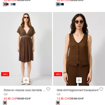
-34%
-46%
Robe en viscose avec dentelle au crochet
Gilet-shirt légèrement transparent
QS
QS
45.95 CHF
69.90 CHF
13.95 CHF
25.90 CHF