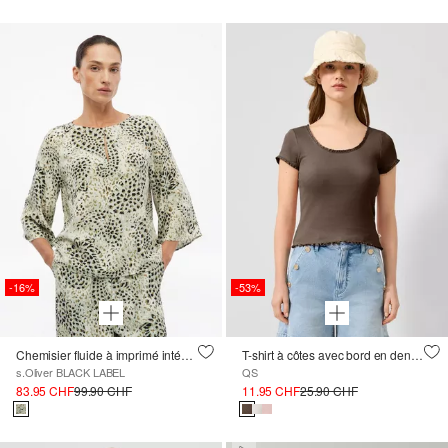
-16%
-53%
Chemisier fluide à imprimé intégral et découpes
T-shirt à côtes avec bord en dentelle
s.Oliver BLACK LABEL
QS
83.95 CHF
99.90 CHF
11.95 CHF
25.90 CHF