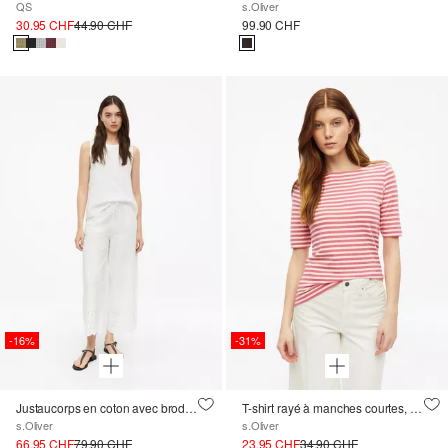
QS
s.Oliver
30.95 CHF
44.90 CHF
99.90 CHF
-16%
-31%
Justaucorps en coton avec broderie ajourée
T-shirt rayé à manches courtes, coupe slim avec fil flammé
s.Oliver
s.Oliver
66.95 CHF
79.90 CHF
23.95 CHF
34.90 CHF