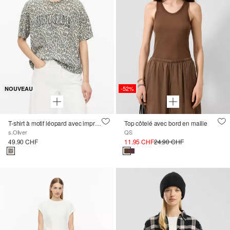
-52%
NOUVEAU
T-shirt à motif léopard avec imprimé sur le devant
Top côtelé avec bord en maille
s.Oliver
QS
49.90 CHF
11.95 CHF
24.90 CHF