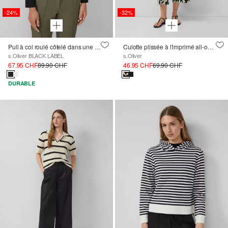
-24%
-32%
Pull à col roulé côtelé dans une coupe ajustée
Culotte plissée à l'imprimé all-over
s.Oliver BLACK LABEL
s.Oliver
67.95 CHF
89.90 CHF
46.95 CHF
69.90 CHF
DURABLE