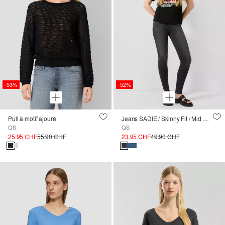
-53%
-52%
Pull à motif ajouré
Jeans SADIE / Skinny Fit / Mid Rise / Skinny Leg
QS
QS
25.95 CHF
55.90 CHF
23.95 CHF
49.90 CHF