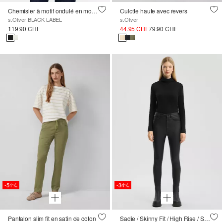
Chemisier à motif ondulé en mousseline
Culotte haute avec revers
s.Oliver BLACK LABEL
s.Oliver
119.90 CHF
44.95 CHF
79.90 CHF
-51%
-34%
Pantalon slim fit en satin de coton
Sadie / Skinny Fit / High Rise / Skinny Leg / Longueur de la cheville avec revêtement