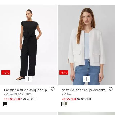
-10%
-51%
Pantalon à taille élastiquée et poches
Veste Scuba en coupe décontractée avec manches 3/4
s.Oliver BLACK LABEL
s.Oliver
115.95 CHF
129.90 CHF
48.95 CHF
99.90 CHF