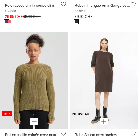
Polo raccourci à la coupe slim
Robe mi-longue en mélange de tissus avec poches
s.Oliver
s.Oliver
26.95 CHF
39.90 CHF
89.90 CHF
-31%
NOUVEAU
Pull en maille chinée avec manches raglan
Robe Scuba avec poches