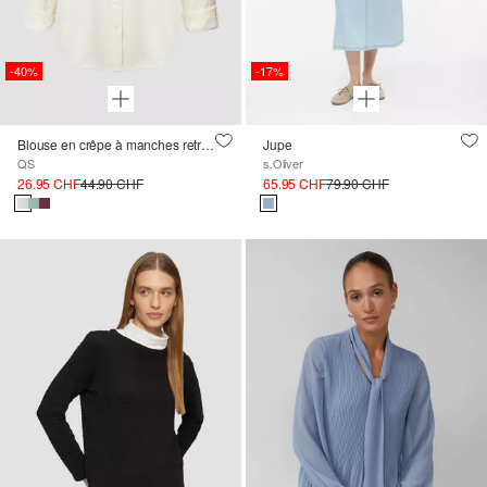
-40%
-17%
Blouse en crêpe à manches retroussées
Jupe
QS
s.Oliver
26.95 CHF
44.90 CHF
65.95 CHF
79.90 CHF