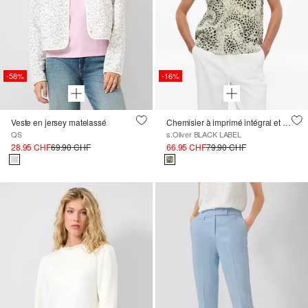
-58%
-16%
Veste en jersey matelassé
Chemisier à imprimé intégral et épaules tombantes
QS
s.Oliver BLACK LABEL
28.95 CHF
69.90 CHF
66.95 CHF
79.90 CHF