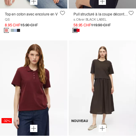
Top en coton avec encolure en V
Pull structuré à la coupe décontractée avec boutonnage décoratif
QS
s.Oliver BLACK LABEL
8.95 CHF
15.90 CHF
58.95 CHF
119.90 CHF
-32%
NOUVEAU