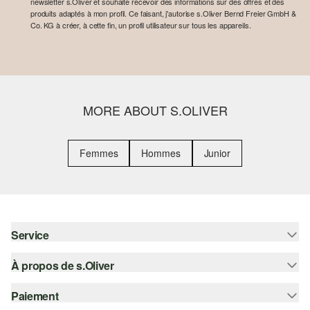
newsletter s.Oliver et souhaite recevoir des informations sur des offres et des
produits adaptés à mon profil. Ce faisant, j'autorise s.Oliver Bernd Freier GmbH &
Co. KG à créer, à cette fin, un profil utilisateur sur tous les appareils.
MORE ABOUT S.OLIVER
Femmes
Hommes
Junior
Service
À propos de s.Oliver
Aide - FAQ
Guide des tailles
Paiement
S'abonner à la Newsletter