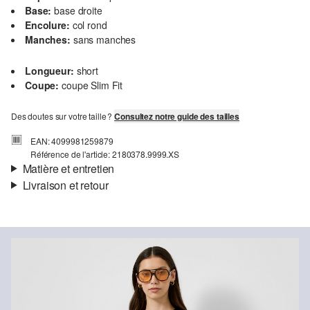
Base:
base droite
Encolure:
col rond
Manches:
sans manches
Longueur:
short
Coupe:
coupe Slim Fit
Des doutes sur votre taille ?
Consultez notre guide des tailles
EAN: 4099981259879
Référence de l'article: 2180378.9999.XS
Matière et entretien
Livraison et retour
Matière:
jacquard
Informations sur l'expédition
Propriété:
élastique
Matière:
coton mélangé
Ta commande sera expédiée par SwissPost dans un délai de 4 à 5
jours ouvrables. Pour une livraison standard, les frais d'expédition
s'élèvent à 4,00 CHF.
Retour