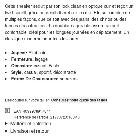
Cette sneaker séduit par son look clean en optique cuir et reçoit un
twist sportif grâce au détail discret sur le côté. Elle se combine de
multiples façons, que ce soit avec des jeans, des chinos ou des
tenues décontractées. La doublure agréable assure un port
confortable, idéal pour les longues journées en déplacement. Un
classique moderne pour tous les jours.
Aspect:
Similicuir
Fermeture:
laçage
Occasion:
casual, Basic
Style:
casual, sportif, décontracté
Forme De Chaussures:
sneakers
Des doutes sur votre taille ?
Consultez notre guide des tailles
EAN: 4099978917041
Référence de l'article: 2177872.0100.40
Matière et entretien
Livraison et retour
Matière:
Cuir lisse
Informations sur l'expédition