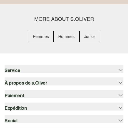
MORE ABOUT S.OLIVER
Femmes
Hommes
Junior
Service
À propos de s.Oliver
Aide - FAQ
Guide des tailles
Paiement
S'abonner à la Newsletter
Retours
s.Oliver Card
Expédition
Sur facture
Vêtements
s.Oliver Group
Carte de crédit
Social
Suivi de colis
Carrière
PayPal