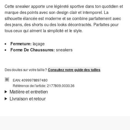
Cette sneaker apporte une légèreté sportive dans ton quotidien et
marque des points avec son design clair et intemporel. La
silhouette élancée est moderne et se combine parfaitement avec
des jeans, des shorts ou des looks décontractés. Parfaites pour
tous ceux qui aiment la simplicité et le style.
Fermeture:
laçage
Forme De Chaussures:
sneakers
Des doutes sur votre taille ?
Consultez notre guide des tailles
EAN: 4099978897480
Référence de l'article: 2177809.0030.36
Matière et entretien
Livraison et retour
Matière:
synthétique
Informations sur l'expédition
Ta commande sera expédiée par SwissPost dans un délai de 4 à 5
jours ouvrables. Pour une livraison standard, les frais d'expédition