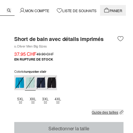
MON COMPTE
LISTE DE SOUHAITS
PANIER
Short de bain avec détails imprimés
s.Oliver Men Big Sizes
37.95 CHF
49.90 CHF
EN RUPTURE DE STOCK
Coloris
turquoise clair
5XL
XXL
3XL
4XL
THIS SIZE IS CURRENTLY OUT OF STOCK
THIS SIZE IS CURRENTLY OUT OF STOCK
THIS SIZE IS CURRENTLY OUT OF STOCK
THIS SIZE IS CURRENTLY OUT OF STOCK
Guide des tailles
Sélectionner la taille