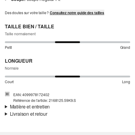
Des doutes sur votre taille ?
Consultez notre guide des tailles
TAILLE BIEN / TAILLE
Taille normalement
Petit
Grand
LONGUEUR
Normale
Court
Long
EAN: 4099978172402
Référence de l'article: 2168125.59K9.S
Matière et entretien
Livraison et retour
Matière:
tissu
Informations sur l'expédition
Doublure:
doublure en coton
Matière:
Coton