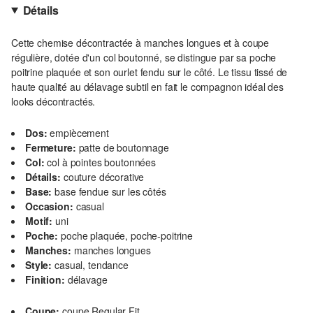
Détails
Cette chemise décontractée à manches longues et à coupe
régulière, dotée d'un col boutonné, se distingue par sa poche
poitrine plaquée et son ourlet fendu sur le côté. Le tissu tissé de
haute qualité au délavage subtil en fait le compagnon idéal des
looks décontractés.
Dos:
empiècement
Fermeture:
patte de boutonnage
Col:
col à pointes boutonnées
Détails:
couture décorative
Base:
base fendue sur les côtés
Occasion:
casual
Motif:
uni
Poche:
poche plaquée, poche-poitrine
Manches:
manches longues
Style:
casual, tendance
Finition:
délavage
Coupe:
coupe Regular Fit