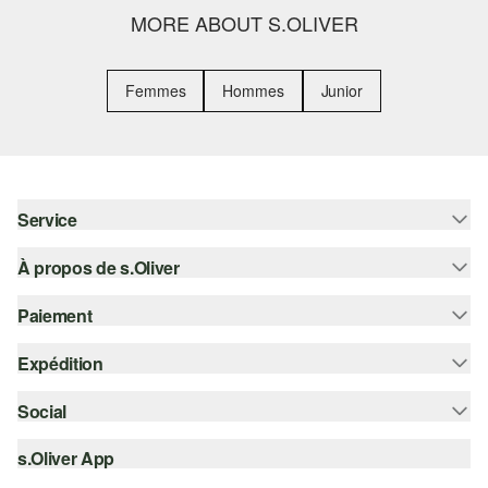
MORE ABOUT S.OLIVER
Femmes
Hommes
Junior
Service
À propos de s.Oliver
Aide - FAQ
Guide des tailles
Paiement
S'abonner à la Newsletter
Retours
s.Oliver Card
Expédition
Sur facture
Vêtements
s.Oliver Group
Carte de crédit
Social
Suivi de colis
Carrière
PayPal
SwissPost
s.Oliver App
instagram
Liste d'envies
TWINT
PickPost