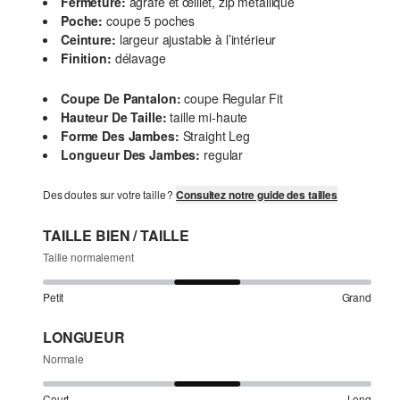
Fermeture:
agrafe et œillet, zip métallique
Poche:
coupe 5 poches
Ceinture:
largeur ajustable à l’intérieur
Finition:
délavage
Coupe De Pantalon:
coupe Regular Fit
Hauteur De Taille:
taille mi-haute
Forme Des Jambes:
Straight Leg
Longueur Des Jambes:
regular
Des doutes sur votre taille ?
Consultez notre guide des tailles
TAILLE BIEN / TAILLE
Taille normalement
Petit
Grand
LONGUEUR
Normale
Court
Long