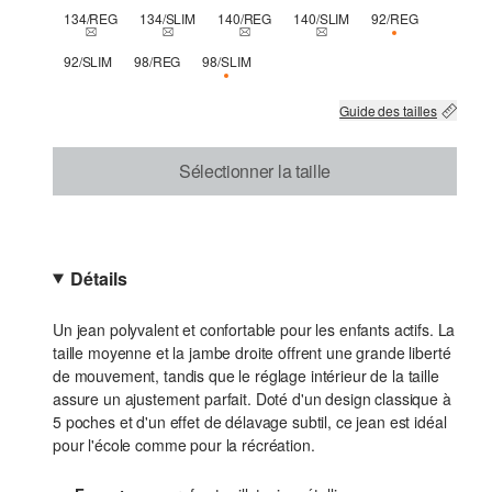
134/REG
134/SLIM
140/REG
140/SLIM
92/REG
THIS SIZE IS CURRENTLY OUT OF STOCK
THIS SIZE IS CURRENTLY OUT OF STOCK
THIS SIZE IS CURRENTLY OUT OF STOC
THIS SIZE IS CURRENTLY 
SEULEMENT 1 
92/SLIM
98/REG
98/SLIM
SEULEMENT 2 EN STOCK
Guide des tailles
Sélectionner la taille
Détails
Un jean polyvalent et confortable pour les enfants actifs. La
taille moyenne et la jambe droite offrent une grande liberté
de mouvement, tandis que le réglage intérieur de la taille
assure un ajustement parfait. Doté d'un design classique à
5 poches et d'un effet de délavage subtil, ce jean est idéal
pour l'école comme pour la récréation.