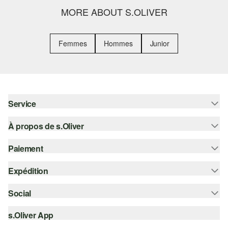
MORE ABOUT S.OLIVER
Femmes
Hommes
Junior
Service
À propos de s.Oliver
Aide - FAQ
Guide des tailles
Paiement
S'abonner à la Newsletter
Retours
s.Oliver Card
Expédition
Sur facture
Vêtements
s.Oliver Group
Carte de crédit
Social
Suivi de colis
Carrière
PayPal
SwissPost
s.Oliver App
instagram
Liste d'envies
TWINT