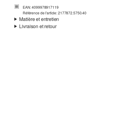
EAN: 4099978917119
Référence de l'article: 2177872.5750.40
Matière et entretien
Livraison et retour
Matière:
Cuir lisse
Informations sur l'expédition
Indice De Chaleur:
pas chaud
Matière:
synthétique
Ta commande sera expédiée par SwissPost dans un délai
de 4 à 5 jours ouvrables. Pour une livraison standard, les
frais d'expédition s'élèvent à 4,00 CHF.
Retour
Tu peux nous renvoyer tes articles gratuitement dans un
délai de 14 jours. Nous prenons en charge les frais de
retour. Si tu possèdes notre s.Oliver Card, tu peux même
retourner les articles gratuitement dans les 30 jours.