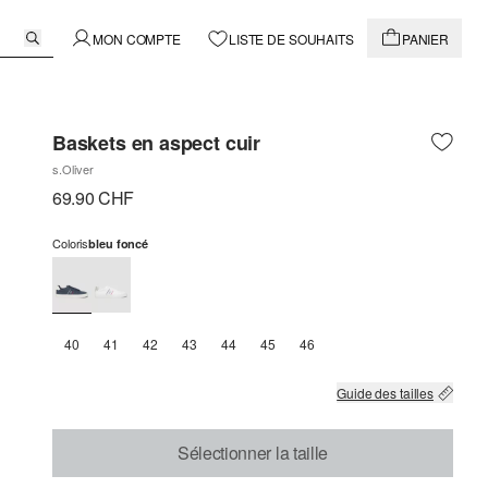
MON COMPTE
LISTE DE SOUHAITS
PANIER
Baskets en aspect cuir
s.Oliver
69.90 CHF
Coloris
bleu foncé
40
41
42
43
44
45
46
Guide des tailles
Sélectionner la taille