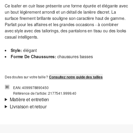
Ce loafer en cuir lisse présente une forme épurée et élégante avec
un bout légèrement arrondi et un détail de lanière discret. La
surface finement brillante souligne son caractère haut de gamme.
Parfait pour les affaires et les grandes occasions - à combiner
avec style avec des tailorings, des pantalons en tissu ou des looks
casual intelligents.
Style:
élégant
Forme De Chaussures:
chaussures basses
Des doutes sur votre taille ?
Consultez notre guide des tailles
EAN: 4099978890450
Référence de l'article: 2177541.9999.40
Matière et entretien
Livraison et retour
Matière:
Cuir
Informations sur l'expédition
Ta commande sera expédiée par SwissPost dans un délai de 4 à 5