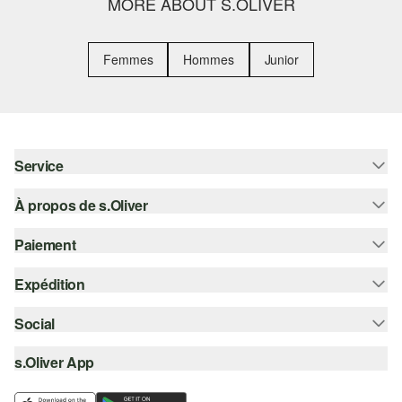
MORE ABOUT S.OLIVER
Femmes
Hommes
Junior
Service
À propos de s.Oliver
Aide - FAQ
Guide des tailles
Paiement
S'abonner à la Newsletter
Retours
s.Oliver Card
Expédition
Sur facture
Vêtements
s.Oliver Group
Carte de crédit
Social
Suivi de colis
Carrière
PayPal
SwissPost
s.Oliver App
instagram
Liste d'envies
TWINT
PickPost
facebook
Durabilité