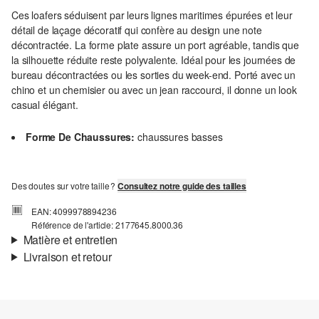
Ces loafers séduisent par leurs lignes maritimes épurées et leur
détail de laçage décoratif qui confère au design une note
décontractée. La forme plate assure un port agréable, tandis que
la silhouette réduite reste polyvalente. Idéal pour les journées de
bureau décontractées ou les sorties du week-end. Porté avec un
chino et un chemisier ou avec un jean raccourci, il donne un look
casual élégant.
Forme De Chaussures:
chaussures basses
Des doutes sur votre taille ?
Consultez notre guide des tailles
EAN: 4099978894236
Référence de l'article: 2177645.8000.36
Matière et entretien
Livraison et retour
Matière:
synthétique
Informations sur l'expédition
Ta commande sera expédiée par SwissPost dans un délai de 4 à 5