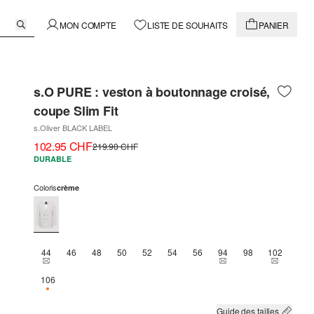
MON COMPTE
LISTE DE SOUHAITS
PANIER
s.O PURE : veston à boutonnage croisé,
coupe Slim Fit
s.Oliver BLACK LABEL
102.95 CHF
219.90 CHF
DURABLE
Coloris
crème
44
46
48
50
52
54
56
94
98
102
THIS SIZE IS CURRENTLY OUT OF STOCK
THIS SIZE IS CURREN
THIS SIZ
106
SEULEMENT 1 EN STOCK
Guide des tailles