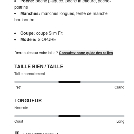
Poche:
poche plaquée, poche intérieure, poche-
poitrine
Manches:
manches longues, fente de manche
boutonnée
Coupe:
coupe Slim Fit
Modèle:
S.OPURE
Des doutes sur votre taille ?
Consultez notre guide des tailles
TAILLE BIEN / TAILLE
Taille normalement
Petit
Grand
LONGUEUR
Normale
Court
Long
EAN: 4099977119071