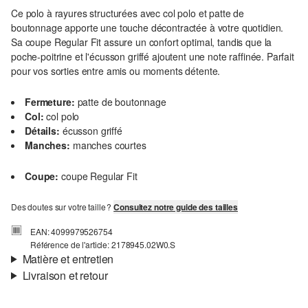
Ce polo à rayures structurées avec col polo et patte de
boutonnage apporte une touche décontractée à votre quotidien.
Sa coupe Regular Fit assure un confort optimal, tandis que la
poche-poitrine et l'écusson griffé ajoutent une note raffinée. Parfait
pour vos sorties entre amis ou moments détente.
Fermeture:
patte de boutonnage
Col:
col polo
Détails:
écusson griffé
Manches:
manches courtes
Coupe:
coupe Regular Fit
Des doutes sur votre taille ?
Consultez notre guide des tailles
EAN: 4099979526754
Référence de l'article: 2178945.02W0.S
Matière et entretien
Livraison et retour
Matière:
coton mélangé
Informations sur l'expédition