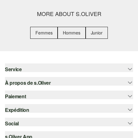
MORE ABOUT S.OLIVER
Femmes
Hommes
Junior
Service
À propos de s.Oliver
Aide - FAQ
Guide des tailles
Paiement
S'abonner à la Newsletter
Retours
s.Oliver Card
Expédition
Sur facture
Vêtements
s.Oliver Group
Carte de crédit
Social
Suivi de colis
Carrière
PayPal
SwissPost
s.Oliver App
instagram