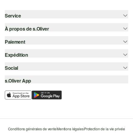
Service
À propos de s.Oliver
Aide - FAQ
Guide des tailles
Paiement
S'abonner à la Newsletter
Retours
s.Oliver Card
Expédition
Sur facture
Vêtements
s.Oliver Group
Carte de crédit
Social
Suivi de colis
Carrière
PayPal
SwissPost
s.Oliver App
instagram
Liste d'envies
TWINT
PickPost
facebook
Durabilité
Klarna
My Post 24
pinterest
Storefinder
Le protocole de communication SSL
youtube
Conditions générales de vente
Mentions légales
Protection de la vie privée