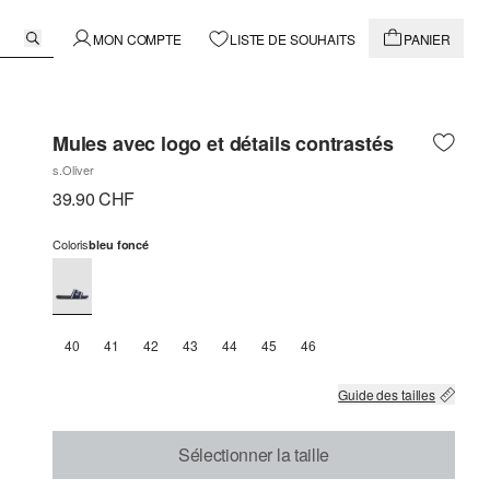
MON COMPTE
LISTE DE SOUHAITS
PANIER
Mules avec logo et détails contrastés
s.Oliver
39.90 CHF
Coloris
bleu foncé
40
41
42
43
44
45
46
Guide des tailles
Sélectionner la taille