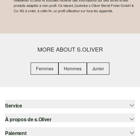
newsletter s.Oliver et souhaite recevoir des informations sur des offres et des
produits adaptés à mon profil. Ce faisant, j'autorise s.Oliver Bernd Freier GmbH &
Co. KG à créer, à cette fin, un profil utilisateur sur tous les appareils.
MORE ABOUT S.OLIVER
Femmes
Hommes
Junior
Service
À propos de s.Oliver
Aide - FAQ
Guide des tailles
Paiement
S'abonner à la Newsletter