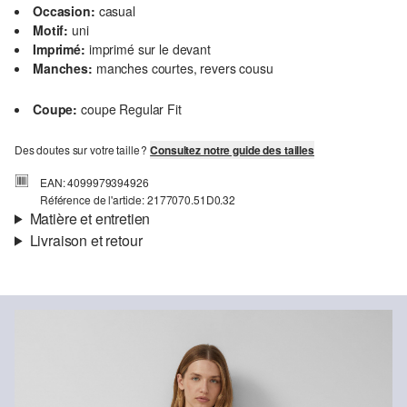
Occasion:
casual
Motif:
uni
Imprimé:
imprimé sur le devant
Manches:
manches courtes, revers cousu
Coupe:
coupe Regular Fit
Des doutes sur votre taille ?
Consultez notre guide des tailles
EAN: 4099979394926
Référence de l'article: 2177070.51D0.32
Matière et entretien
Livraison et retour
Matière:
jersey, fil flammé
Informations sur l'expédition
Propriété:
doux
Matière:
Coton
Ta commande sera expédiée par SwissPost dans un délai de 4 à 5
jours ouvrables. Pour une livraison standard, les frais d'expédition
s'élèvent à 4,00 CHF.
Retour