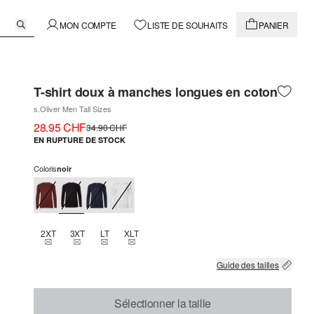
MON COMPTE
LISTE DE SOUHAITS
PANIER
T-shirt doux à manches longues en coton
s.Oliver Men Tall Sizes
28.95 CHF
34.90 CHF
EN RUPTURE DE STOCK
Coloris
noir
2XT
3XT
LT
XLT
THIS SIZE IS CURRENTLY OUT OF STOCK
THIS SIZE IS CURRENTLY OUT OF STOCK
THIS SIZE IS CURRENTLY OUT OF STOCK
THIS SIZE IS CURRENTLY OUT OF STOCK
Guide des tailles
Sélectionner la taille