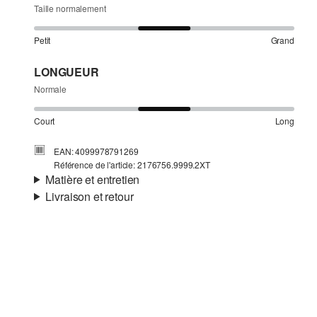
Taille normalement
Petit
Grand
LONGUEUR
Normale
Court
Long
EAN: 4099978791269
Référence de l'article: 2176756.9999.2XT
Matière et entretien
Livraison et retour
Matière:
jersey
Informations sur l'expédition
Propriété:
doux, élastique
Matière:
Coton
Ta commande sera expédiée par SwissPost dans un délai
de 4 à 5 jours ouvrables. Pour une livraison standard, les
frais d'expédition s'élèvent à 4,00 CHF.
Retour