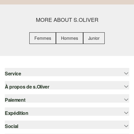
MORE ABOUT S.OLIVER
Femmes
Hommes
Junior
Service
À propos de s.Oliver
Aide - FAQ
Guide des tailles
Paiement
S'abonner à la Newsletter
Retours
s.Oliver Card
Expédition
Sur facture
Vêtements
s.Oliver Group
Carte de crédit
Social
Suivi de colis
Carrière
PayPal