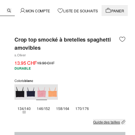
MON COMPTE
LISTE DE SOUHAITS
PANIER
Crop top smocké à bretelles spaghetti
amovibles
s.Oliver
13.95 CHF
19.90 CHF
DURABLE
Coloris
blanc
134/140
146/152
158/164
170/176
THIS SIZE IS CURRENTLY OUT OF STOCK
Guide des tailles