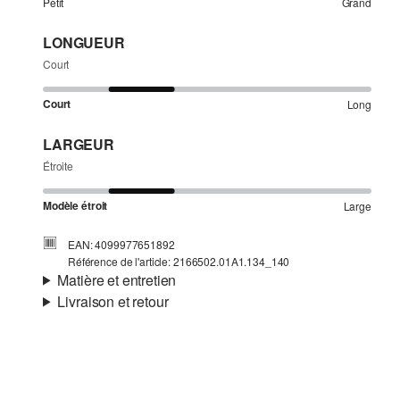
Petit
Grand
LONGUEUR
Court
Court
Long
LARGEUR
Étroite
Modèle étroit
Large
EAN: 4099977651892
Référence de l'article: 2166502.01A1.134_140
Matière et entretien
Livraison et retour
Matière:
jersey
Informations sur l'expédition
Matière:
Coton
Ta commande sera expédiée par SwissPost dans un délai
de 4 à 5 jours ouvrables. Pour une livraison standard, les