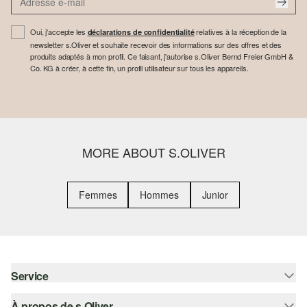
Oui, j'accepte les
relatives à la réception de la
déclarations de confidentialité
newsletter s.Oliver et souhaite recevoir des informations sur des offres et des
produits adaptés à mon profil. Ce faisant, j'autorise s.Oliver Bernd Freier GmbH &
Co. KG à créer, à cette fin, un profil utilisateur sur tous les appareils.
MORE ABOUT S.OLIVER
Femmes
Hommes
Junior
Service
À propos de s.Oliver
Aide - FAQ