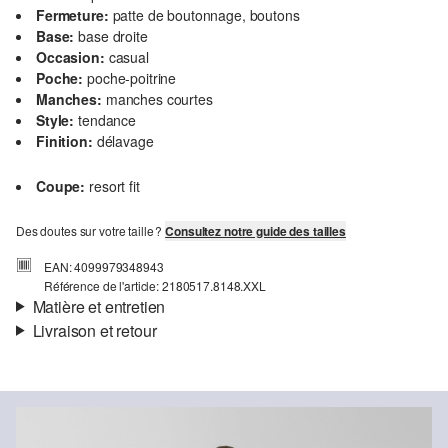
Fermeture:
patte de boutonnage, boutons
Base:
base droite
Occasion:
casual
Poche:
poche-poitrine
Manches:
manches courtes
Style:
tendance
Finition:
délavage
Coupe:
resort fit
Des doutes sur votre taille ?
Consultez notre guide des tailles
EAN: 4099979348943
Référence de l'article: 2180517.8148.XXL
Matière et entretien
Livraison et retour
Propriété:
texturé
Informations sur l'expédition
Matière:
Coton, Lin
Ta commande sera expédiée par SwissPost dans un délai de 4 à 5
jours ouvrables. Pour une livraison standard, les frais d'expédition