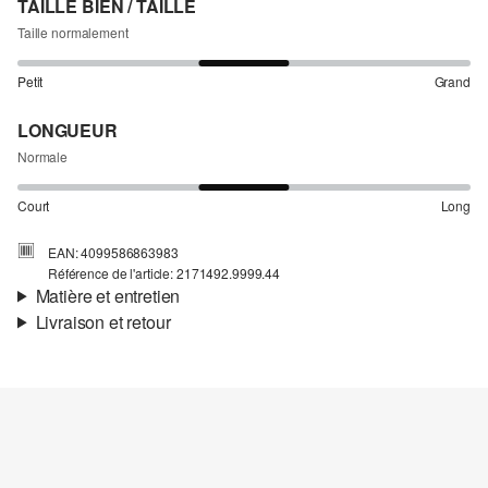
TAILLE BIEN / TAILLE
Taille normalement
Petit
Grand
LONGUEUR
Normale
Court
Long
EAN: 4099586863983
Référence de l'article: 2171492.9999.44
Matière et entretien
Livraison et retour
Matière:
crêpe
Informations sur l'expédition
Propriété:
léger
Matière:
viscose mélangée
Ta commande sera expédiée par SwissPost dans un délai de 4 à 5
jours ouvrables. Pour une livraison standard, les frais d'expédition
s'élèvent à 4,00 CHF.