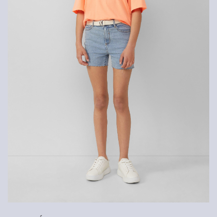
Fibre certifiée durable
Dans le domaine des fibres certifiées durables, nous nous
engageons à utiliser des fibres naturelles provenant de sources
renouvelables. Leurs matières premières sont cultivées de
manière à économiser les ressources.
Soutien à Better Cotton
En choisissant nos produits en coton, vous soutenez notre
engagement envers la mission de Better Cotton visant à aider les
communautés à survivre et à prospérer, tout en protégeant et en
restaurant l’environnement. Better Cotton soutient les
communautés agricoles sur les plans social, environnemental et
économique en formant les agriculteurs aux méthodes de culture
plus durables. Ce produit est issu d’un système de bilan massique
et peut donc ne pas contenir de coton Better Cotton.
Retrouvez plus d’informations sur nos pages consacrées aux