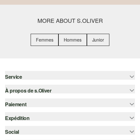
MORE ABOUT S.OLIVER
Femmes
Hommes
Junior
Service
À propos de s.Oliver
Aide - FAQ
Guide des tailles
Paiement
S'abonner à la Newsletter
Retours
s.Oliver Card
Expédition
Sur facture
Vêtements
s.Oliver Group
Carte de crédit
Social
Suivi de colis
Carrière
PayPal