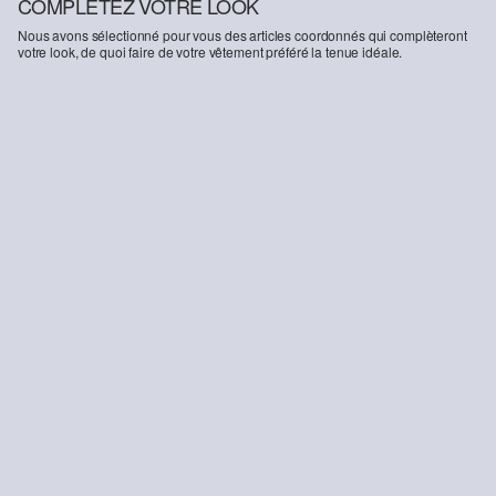
COMPLÉTEZ VOTRE LOOK
questions de responsabilité
Nous avons sélectionné pour vous des articles coordonnés qui complèteront
votre look, de quoi faire de votre vêtement préféré la tenue idéale.
-55%
T-shirt de coupe carrée, à imprimé sur le devant et dans le dos
8.95 CHF
19.90 CHF
DURABLE