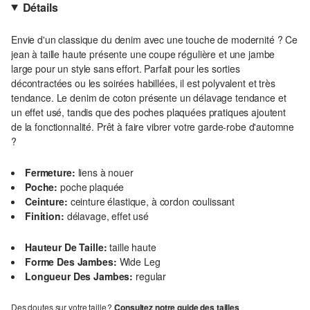
Détails
Envie d'un classique du denim avec une touche de modernité ? Ce
jean à taille haute présente une coupe régulière et une jambe
large pour un style sans effort. Parfait pour les sorties
décontractées ou les soirées habillées, il est polyvalent et très
tendance. Le denim de coton présente un délavage tendance et
un effet usé, tandis que des poches plaquées pratiques ajoutent
de la fonctionnalité. Prêt à faire vibrer votre garde-robe d'automne
?
Fermeture:
liens à nouer
Poche:
poche plaquée
Ceinture:
ceinture élastique, à cordon coulissant
Finition:
délavage, effet usé
Hauteur De Taille:
taille haute
Forme Des Jambes:
Wide Leg
Longueur Des Jambes:
regular
Des doutes sur votre taille ?
Consultez notre guide des tailles