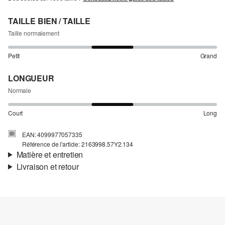
TAILLE BIEN / TAILLE
Taille normalement
Petit
Grand
LONGUEUR
Normale
Court
Long
EAN: 4099977057335
Référence de l'article: 2163998.57Y2.134
Matière et entretien
Livraison et retour
Matière:
Denim
Informations sur l'expédition
Matière:
Coton
Ta commande sera expédiée par SwissPost dans un délai de 4 à 5
jours ouvrables. Pour une livraison standard, les frais d'expédition