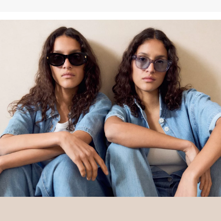
engagement envers la mission de Better Cotton visant à aider les
communautés à survivre et à prospérer, tout en protégeant et en
restaurant l’environnement. Better Cotton soutient les
communautés agricoles sur les plans social, environnemental et
économique en formant les agriculteurs aux méthodes de culture
plus durables. Ce produit est issu d’un système de bilan massique
et peut donc ne pas contenir de coton Better Cotton.
Retrouvez plus d’informations sur nos pages consacrées aux
questions de responsabilité