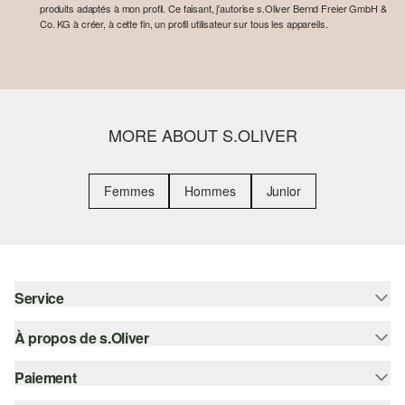
produits adaptés à mon profil. Ce faisant, j'autorise s.Oliver Bernd Freier GmbH &
Co. KG à créer, à cette fin, un profil utilisateur sur tous les appareils.
MORE ABOUT S.OLIVER
Femmes
Hommes
Junior
Service
À propos de s.Oliver
Aide - FAQ
Guide des tailles
Paiement
S'abonner à la Newsletter
Retours