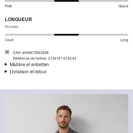
Petit
Grand
LONGUEUR
Normale
Court
Long
EAN: 4099973583258
Référence de l'article: 2134157.9730.44
Matière et entretien
Livraison et retour
Matière:
jersey interlock
Informations sur l'expédition
Propriété:
superstretch
Doublure:
partiellement doublé
Ta commande sera expédiée par SwissPost dans un délai de 4 à 5
jours ouvrables. Pour une livraison standard, les frais d'expédition
s'élèvent à 4,00 CHF.
Retour