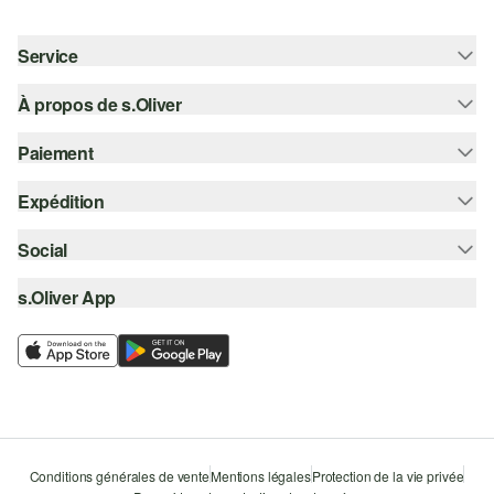
Service
À propos de s.Oliver
Aide - FAQ
Guide des tailles
Paiement
S'abonner à la Newsletter
Retours
s.Oliver Card
Expédition
Sur facture
Vêtements
s.Oliver Group
Carte de crédit
Social
Suivi de colis
Carrière
PayPal
SwissPost
s.Oliver App
instagram
Liste d'envies
TWINT
PickPost
facebook
Durabilité
Klarna
My Post 24
pinterest
Storefinder
Le protocole de communication SSL
youtube
Conditions générales de vente
Mentions légales
Protection de la vie privée