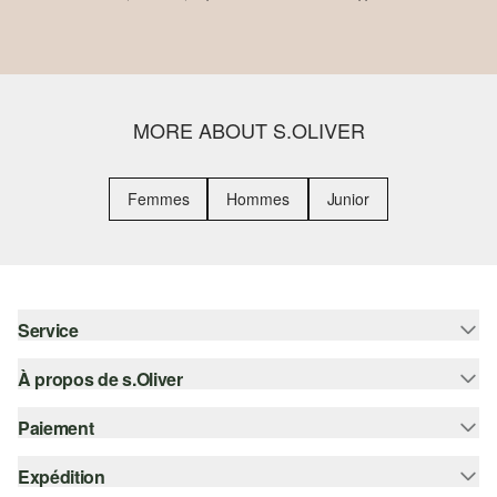
MORE ABOUT S.OLIVER
Femmes
Hommes
Junior
Service
À propos de s.Oliver
Aide - FAQ
Guide des tailles
Paiement
S'abonner à la Newsletter
Retours
s.Oliver Card
Expédition
Sur facture
Vêtements