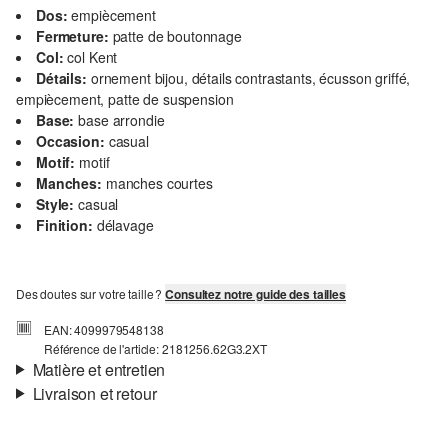
Dos:
empiècement
Fermeture:
patte de boutonnage
Col:
col Kent
Détails:
ornement bijou, détails contrastants, écusson griffé,
empiècement, patte de suspension
Base:
base arrondie
Occasion:
casual
Motif:
motif
Manches:
manches courtes
Style:
casual
Finition:
délavage
Des doutes sur votre taille ?
Consultez notre guide des tailles
EAN: 4099979548138
Référence de l'article: 2181256.62G3.2XT
Matière et entretien
Livraison et retour
Propriété:
léger
Informations sur l'expédition
Doublure:
tissu