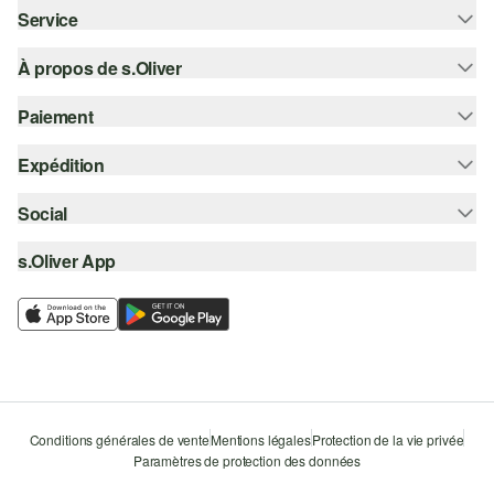
Service
À propos de s.Oliver
Aide - FAQ
Guide des tailles
Paiement
S'abonner à la Newsletter
Retours
s.Oliver Card
Expédition
Sur facture
Vêtements
s.Oliver Group
Carte de crédit
Social
Suivi de colis
Carrière
PayPal
SwissPost
s.Oliver App
instagram
Liste d'envies
TWINT
PickPost
facebook
Durabilité
Klarna
My Post 24
pinterest
Storefinder
Le protocole de communication SSL
youtube
Conditions générales de vente
Mentions légales
Protection de la vie privée
Paramètres de protection des données