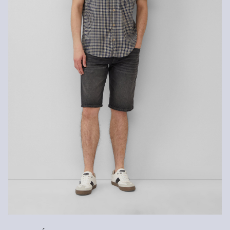
Programme de lavage normal à 30 °
Fibre certifiée durable
Dans le domaine des fibres certifiées durables, nous nous
engageons à utiliser des fibres naturelles provenant de sources
renouvelables. Leurs matières premières sont cultivées de
manière à économiser les ressources.
Soutien à Better Cotton
En choisissant nos produits en coton, vous soutenez notre
engagement envers la mission de Better Cotton visant à aider les
communautés à survivre et à prospérer, tout en protégeant et en
restaurant l’environnement. Better Cotton soutient les
communautés agricoles sur les plans social, environnemental et
économique en formant les agriculteurs aux méthodes de culture
plus durables. Ce produit est issu d’un système de bilan massique
et peut donc ne pas contenir de coton Better Cotton.