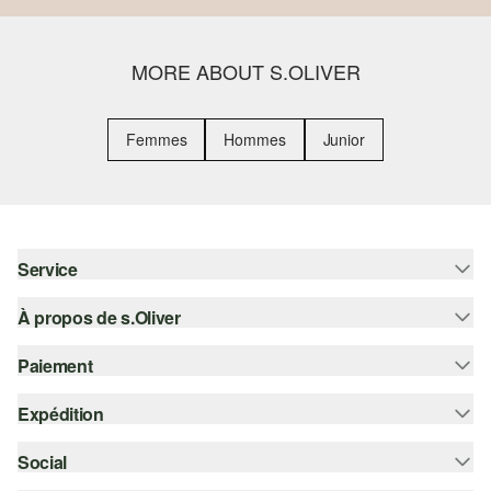
MORE ABOUT S.OLIVER
Femmes
Hommes
Junior
Service
À propos de s.Oliver
Aide - FAQ
Guide des tailles
Paiement
S'abonner à la Newsletter
Retours
s.Oliver Card
Expédition
Sur facture
Vêtements
s.Oliver Group
Carte de crédit
Social
Suivi de colis
Carrière
PayPal