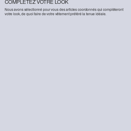
COMPLÉTEZ VOTRE LOOK
Retrouvez plus d’informations sur nos pages consacrées aux
Nous avons sélectionné pour vous des articles coordonnés qui complèteront
questions de responsabilité
votre look, de quoi faire de votre vêtement préféré la tenue idéale.
-31%
Jean bermuda Mauro / coupe régulière / taille moyenne / jambe droite
47.95 CHF
69.90 CHF
DURABLE