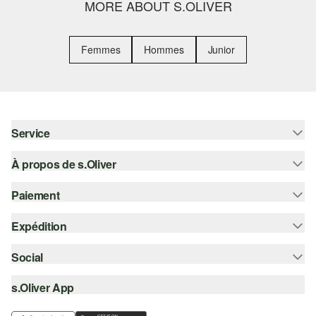
MORE ABOUT S.OLIVER
Femmes
Hommes
Junior
Service
À propos de s.Oliver
Aide - FAQ
Guide des tailles
Paiement
S'abonner à la Newsletter
Retours
s.Oliver Card
Expédition
Sur facture
Vêtements
s.Oliver Group
Carte de crédit
Social
Suivi de colis
Carrière
PayPal
SwissPost
s.Oliver App
instagram
Liste d'envies
TWINT
PickPost
facebook