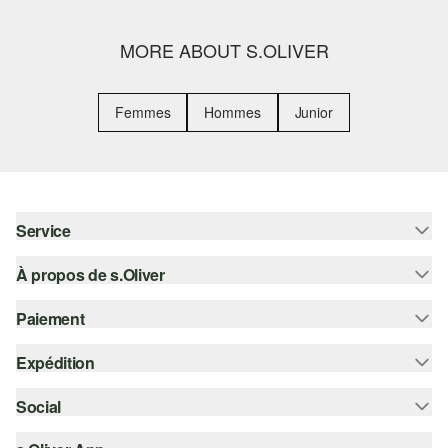
MORE ABOUT S.OLIVER
Femmes
Hommes
Junior
Service
À propos de s.Oliver
Aide - FAQ
Guide des tailles
Paiement
S'abonner à la Newsletter
Retours
s.Oliver Card
Expédition
Sur facture
Vêtements
s.Oliver Group
Carte de crédit
Social
Suivi de colis
Carrière
PayPal
SwissPost