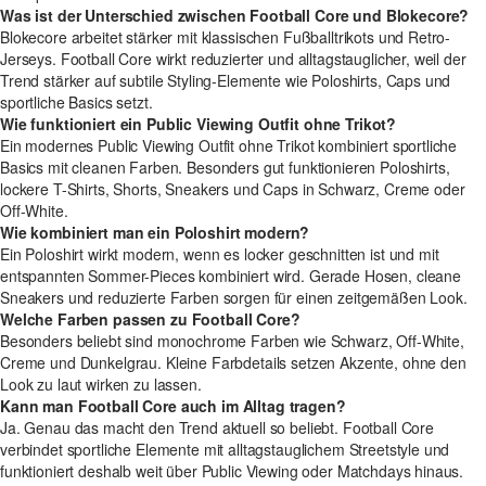
Was ist der Unterschied zwischen Football Core und Blokecore?
Blokecore arbeitet stärker mit klassischen Fußballtrikots und Retro-
Jerseys. Football Core wirkt reduzierter und alltagstauglicher, weil der
Trend stärker auf subtile Styling-Elemente wie Poloshirts, Caps und
sportliche Basics setzt.
Wie funktioniert ein Public Viewing Outfit ohne Trikot?
Ein modernes Public Viewing Outfit ohne Trikot kombiniert sportliche
Basics mit cleanen Farben. Besonders gut funktionieren Poloshirts,
lockere T-Shirts, Shorts, Sneakers und Caps in Schwarz, Creme oder
Off-White.
Wie kombiniert man ein Poloshirt modern?
Ein Poloshirt wirkt modern, wenn es locker geschnitten ist und mit
entspannten Sommer-Pieces kombiniert wird. Gerade Hosen, cleane
Sneakers und reduzierte Farben sorgen für einen zeitgemäßen Look.
Welche Farben passen zu Football Core?
Besonders beliebt sind monochrome Farben wie Schwarz, Off-White,
Creme und Dunkelgrau. Kleine Farbdetails setzen Akzente, ohne den
Look zu laut wirken zu lassen.
Kann man Football Core auch im Alltag tragen?
Ja. Genau das macht den Trend aktuell so beliebt. Football Core
verbindet sportliche Elemente mit alltagstauglichem Streetstyle und
funktioniert deshalb weit über Public Viewing oder Matchdays hinaus.