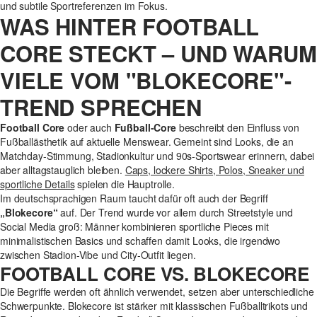
und subtile Sportreferenzen im Fokus.
WAS HINTER FOOTBALL
CORE STECKT – UND WARUM
VIELE VOM "BLOKECORE"-
TREND SPRECHEN
Football Core
oder auch
Fußball-Core
beschreibt den Einfluss von
Fußballästhetik auf aktuelle Menswear. Gemeint sind Looks, die an
Matchday-Stimmung, Stadionkultur und 90s-Sportswear erinnern, dabei
aber alltagstauglich bleiben.
Caps, lockere Shirts, Polos, Sneaker und
sportliche Details
spielen die Hauptrolle.
Im deutschsprachigen Raum taucht dafür oft auch der Begriff
„Blokecore“
auf. Der Trend wurde vor allem durch Streetstyle und
Social Media groß: Männer kombinieren sportliche Pieces mit
minimalistischen Basics und schaffen damit Looks, die irgendwo
zwischen Stadion-Vibe und City-Outfit liegen.
FOOTBALL CORE VS. BLOKECORE
Die Begriffe werden oft ähnlich verwendet, setzen aber unterschiedliche
Schwerpunkte. Blokecore ist stärker mit klassischen Fußballtrikots und