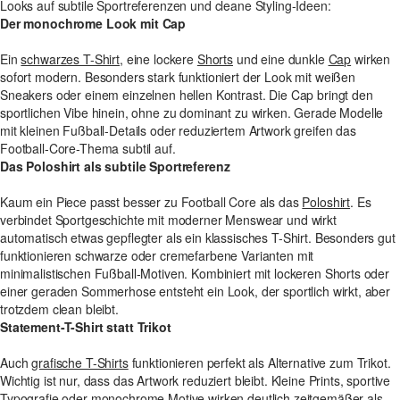
Looks auf subtile Sportreferenzen und cleane Styling-Ideen:
Der monochrome Look mit Cap
Ein
schwarzes T-Shirt
, eine lockere
Shorts
und eine dunkle
Cap
wirken
sofort modern. Besonders stark funktioniert der Look mit weißen
Sneakers oder einem einzelnen hellen Kontrast. Die Cap bringt den
sportlichen Vibe hinein, ohne zu dominant zu wirken. Gerade Modelle
mit kleinen Fußball-Details oder reduziertem Artwork greifen das
Football-Core-Thema subtil auf.
Das Poloshirt als subtile Sportreferenz
Kaum ein Piece passt besser zu Football Core als das
Poloshirt
. Es
verbindet Sportgeschichte mit moderner Menswear und wirkt
automatisch etwas gepflegter als ein klassisches T-Shirt. Besonders gut
funktionieren schwarze oder cremefarbene Varianten mit
minimalistischen Fußball-Motiven. Kombiniert mit lockeren Shorts oder
einer geraden Sommerhose entsteht ein Look, der sportlich wirkt, aber
trotzdem clean bleibt.
Statement-T-Shirt statt Trikot
Auch
grafische T-Shirts
funktionieren perfekt als Alternative zum Trikot.
Wichtig ist nur, dass das Artwork reduziert bleibt. Kleine Prints, sportive
Typografie oder monochrome Motive wirken deutlich zeitgemäßer als