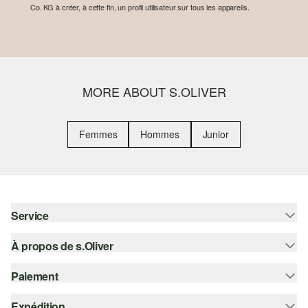
Co. KG à créer, à cette fin, un profil utilisateur sur tous les appareils.
MORE ABOUT S.OLIVER
Femmes
Hommes
Junior
Service
À propos de s.Oliver
Aide - FAQ
Guide des tailles
Paiement
S'abonner à la Newsletter
Retours
s.Oliver Card
Expédition
Sur facture