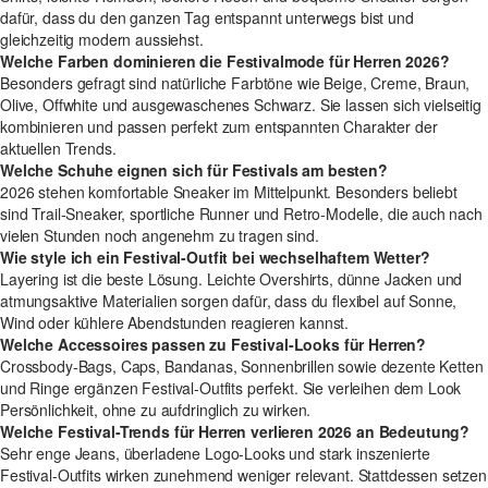
dafür, dass du den ganzen Tag entspannt unterwegs bist und
gleichzeitig modern aussiehst.
Welche Farben dominieren die Festivalmode für Herren 2026?
Besonders gefragt sind natürliche Farbtöne wie Beige, Creme, Braun,
Olive, Offwhite und ausgewaschenes Schwarz. Sie lassen sich vielseitig
kombinieren und passen perfekt zum entspannten Charakter der
aktuellen Trends.
Welche Schuhe eignen sich für Festivals am besten?
2026 stehen komfortable Sneaker im Mittelpunkt. Besonders beliebt
sind Trail-Sneaker, sportliche Runner und Retro-Modelle, die auch nach
vielen Stunden noch angenehm zu tragen sind.
Wie style ich ein Festival-Outfit bei wechselhaftem Wetter?
Layering ist die beste Lösung. Leichte Overshirts, dünne Jacken und
atmungsaktive Materialien sorgen dafür, dass du flexibel auf Sonne,
Wind oder kühlere Abendstunden reagieren kannst.
Welche Accessoires passen zu Festival-Looks für Herren?
Crossbody-Bags, Caps, Bandanas, Sonnenbrillen sowie dezente Ketten
und Ringe ergänzen Festival-Outfits perfekt. Sie verleihen dem Look
Persönlichkeit, ohne zu aufdringlich zu wirken.
Welche Festival-Trends für Herren verlieren 2026 an Bedeutung?
Sehr enge Jeans, überladene Logo-Looks und stark inszenierte
Festival-Outfits wirken zunehmend weniger relevant. Stattdessen setzen