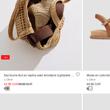
-14%
Sac fourre-tout en raphia avec fermeture à glissière et détail décoratif
Mules en color-bl
s.Oliver
s.Oliver
42.95 CHF
49.90 CHF
69.90 CHF