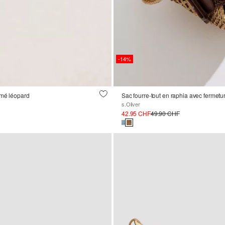
-14%
imé léopard
Sac fourre-tout en raphia avec fermeture
s.Oliver
42.95 CHF
49.90 CHF