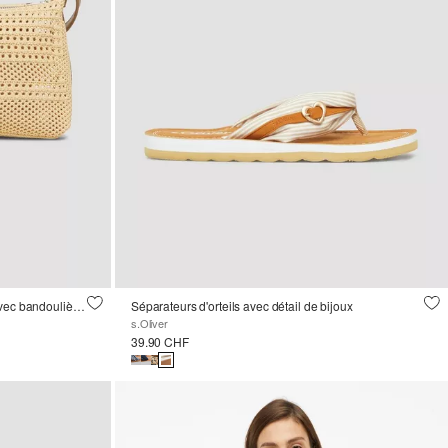
Sac à bandoulière en maille ajourée avec bandoulière réglable
Séparateurs d'orteils avec détail de bijoux
s.Oliver
39.90 CHF