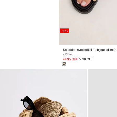
-43%
Sandales avec détail de bijoux et impr
s.Oliver
44.95 CHF
79.90 CHF