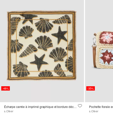
-48%
-35%
Écharpe carrée à imprimé graphique et bordure décorative
Pochette florale 
s.Oliver
s.Oliver