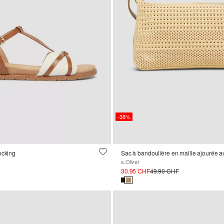
-38%
ocking
s.Oliver
30.95 CHF
49.90 CHF