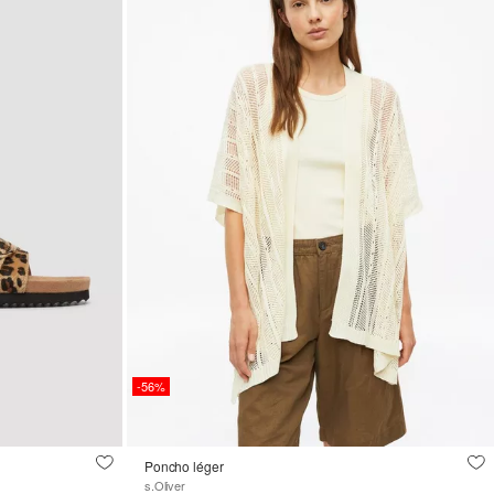
-56%
Poncho léger
s.Oliver