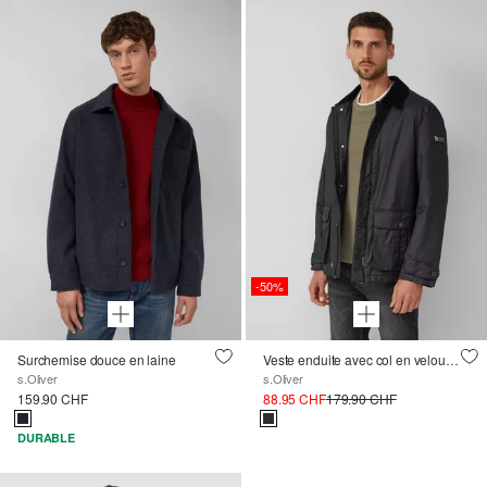
-50%
Surchemise douce en laine
Veste enduite avec col en velours côtelé à la mode
s.Oliver
s.Oliver
159.90 CHF
88.95 CHF
179.90 CHF
DURABLE