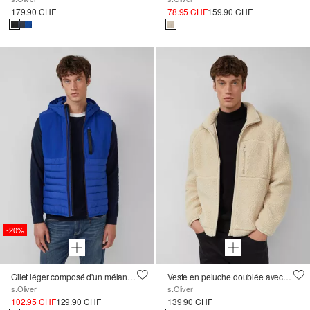
179.90 CHF
78.95 CHF
159.90 CHF
-20%
Gilet léger composé d'un mélange de matériaux et doté d'une capuche
Veste en peluche doublée avec fermeture éclair
s.Oliver
s.Oliver
102.95 CHF
129.90 CHF
139.90 CHF