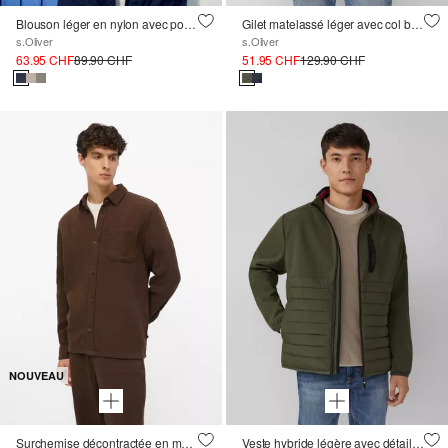
Blouson léger en nylon avec poches à rabat
Gilet matelassé léger avec col bomber dans le style workwear
s.Oliver
s.Oliver
63.95 CHF
89.90 CHF
51.95 CHF
129.90 CHF
NOUVEAU
Surchemise décontractée en mousseline de coton
Veste hybride légère avec détails sportifs