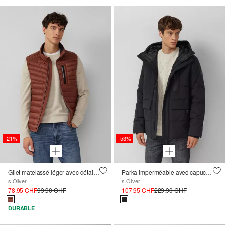
-21%
-53%
Gilet matelassé léger avec détails contrastés sportifs ; Vision circulaire à 360
Parka imperméable avec capuche et détails sportifs
s.Oliver
s.Oliver
78.95 CHF
99.90 CHF
107.95 CHF
229.90 CHF
DURABLE