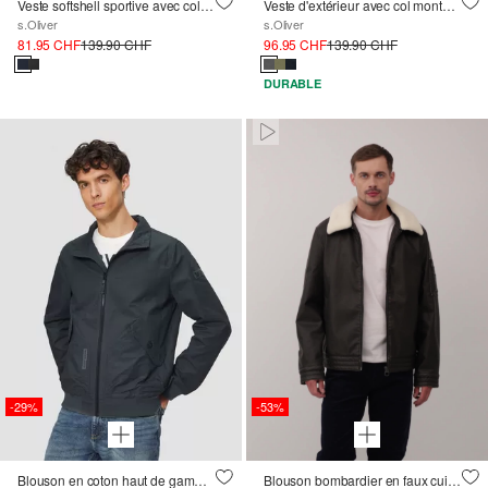
Veste softshell sportive avec col bombardier
Veste d'extérieur avec col montant et détails contrastés
s.Oliver
s.Oliver
81.95 CHF
139.90 CHF
96.95 CHF
139.90 CHF
DURABLE
Paused • Muted
-29%
-53%
Blouson en coton haut de gamme à détails contrastants
Blouson bombardier en faux cuir avec col teddy amovible