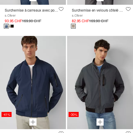
Surchemise à carreaux avec poches latérales fendues
Surchemise en velours côtelé matelassé avec poches plaquées
s.Oliver
s.Oliver
93.95 CHF
169.90 CHF
82.95 CHF
169.90 CHF
-41%
-30%