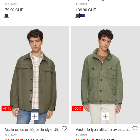
s.Oliver
s.Oliver
79.90 CHF
139.90 CHF
-41%
-50%
Veste en coton léger de style Utility
Veste de type utilitaire avec capuche dans le col
s.Oliver
s.Oliver