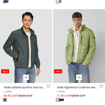
-30%
-44%
Veste softshell sportive avec bande logo
Veste légèrement ouatinée dans un mélange de tissus avec des détails sportifs
s.Oliver
s.Oliver
96.95 CHF
139.90 CHF
71.95 CHF
129.90 CHF