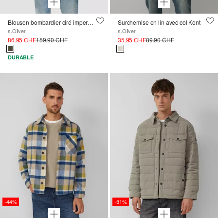
Blouson bombardier ciré imperméable
Surchemise en lin avec col Kent
s.Oliver
s.Oliver
86.95 CHF
159.90 CHF
35.95 CHF
89.90 CHF
DURABLE
-44%
-51%