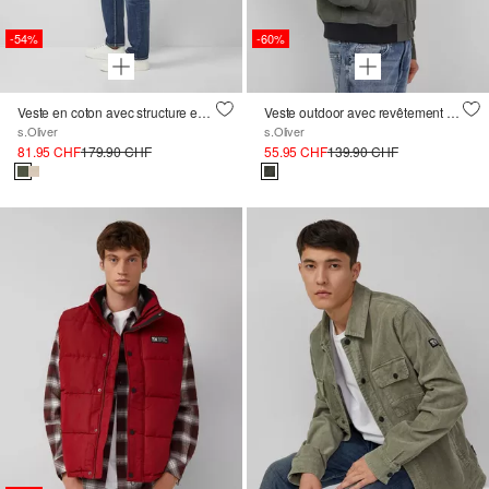
-54%
-60%
Veste en coton avec structure en sergé et poches plaquées
Veste outdoor avec revêtement et fermeture à glissière en métal
s.Oliver
s.Oliver
81.95 CHF
179.90 CHF
55.95 CHF
139.90 CHF