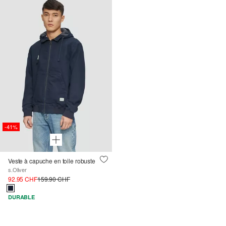
-41%
Veste à capuche en toile robuste
s.Oliver
92.95 CHF
159.90 CHF
DURABLE