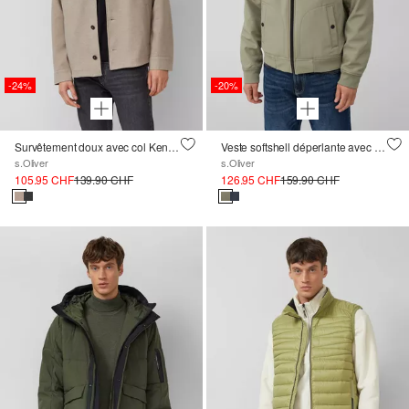
-24%
-20%
Survêtement doux avec col Kent et poches poitrine plaquées
Veste softshell déperlante avec capuche amovible
s.Oliver
s.Oliver
105.95 CHF
139.90 CHF
126.95 CHF
159.90 CHF