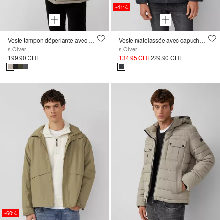
-41%
Veste tampon déperlante avec capuche amovible et détails sportifs
Veste matelassée avec capuche et fermeture éclair
s.Oliver
s.Oliver
199.90 CHF
134.95 CHF
229.90 CHF
-60%