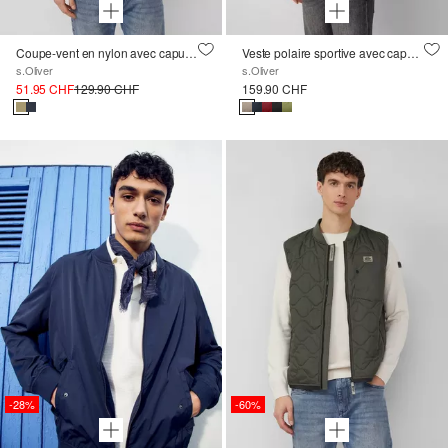
Coupe-vent en nylon avec capuche cachée
Veste polaire sportive avec capuche amovible
s.Oliver
s.Oliver
51.95 CHF
129.90 CHF
159.90 CHF
-28%
-60%