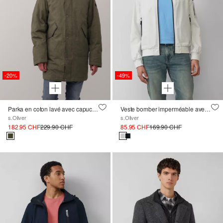
-20%
-49%
Parka en coton lavé avec capuche doublée de teddy
Veste bomber imperméable avec détail sur la manche
s.Oliver
s.Oliver
182.95 CHF
229.90 CHF
85.95 CHF
169.90 CHF