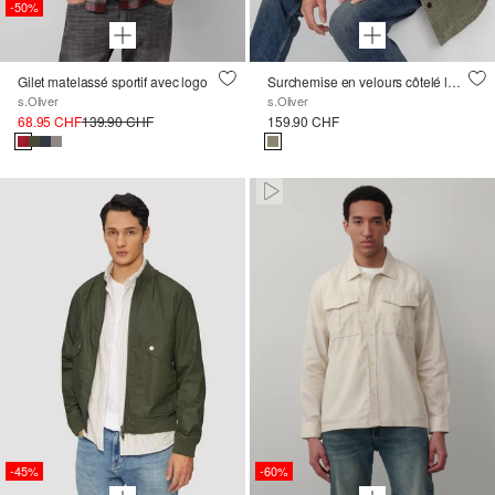
-50%
Gilet matelassé sportif avec logo
Surchemise en velours côtelé lavé avec poches poitrine
s.Oliver
s.Oliver
68.95 CHF
139.90 CHF
159.90 CHF
Paused • Muted
-45%
-60%