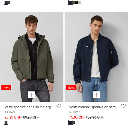
-46%
-52%
Veste sportive dans un mélange de tissus avec capuche réglable
Veste blouson sportive en sergé avec bordures côtelées
s.Oliver
s.Oliver
90.95 CHF
169.90 CHF
75.95 CHF
159.90 CHF