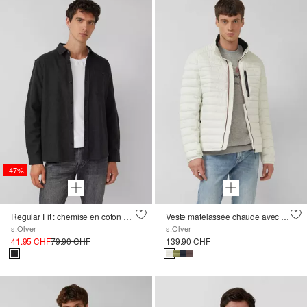
-47%
Regular Fit : chemise en coton à l'aspect laine mélangée
Veste matelassée chaude avec col montant et poche intérieure
s.Oliver
s.Oliver
41.95 CHF
79.90 CHF
139.90 CHF