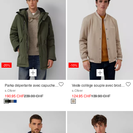
-20%
-10%
Parka déperlante avec capuche et détails sportifs
Veste collège souple avec broderie
s.Oliver
s.Oliver
190.95 CHF
239.00 CHF
124.95 CHF
139.90 CHF