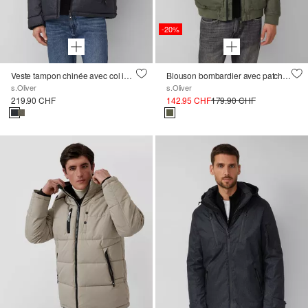
-20%
Veste tampon chinée avec col intérieur amovible en fausse fourrure
Blouson bombardier avec patchs d'étiquette et lavage
s.Oliver
s.Oliver
219.90 CHF
142.95 CHF
179.90 CHF