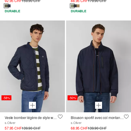
92.95 CHF
159.90 CHF
88.95 CHF
179.90 CHF
DURABLE
DURABLE
-58%
-50%
Veste bomber légère de style workwear
Blouson sportif avec col montant et bords-côtes
s.Oliver
s.Oliver
57.95 CHF
139.90 CHF
68.95 CHF
139.90 CHF