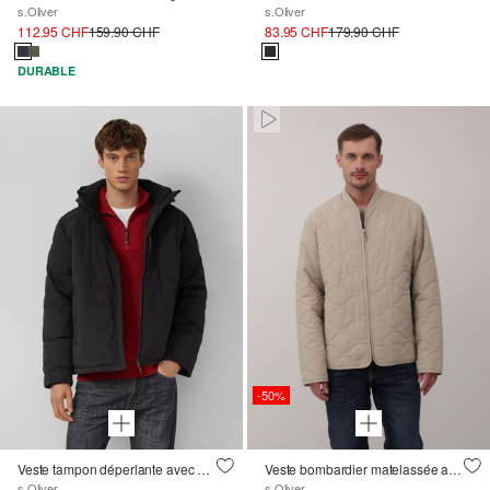
s.Oliver
s.Oliver
112.95 CHF
159.90 CHF
83.95 CHF
179.90 CHF
DURABLE
Paused • Muted
-50%
Veste tampon déperlante avec capuche amovible
Veste bombardier matelassée avec doublure légère
s.Oliver
s.Oliver