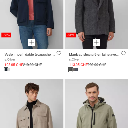
-50%
-52%
Veste imperméable à capuche et détail réfléchissant
Manteau structuré en laine avec insert fixé
s.Oliver
s.Oliver
108.95 CHF
219.90 CHF
113.95 CHF
239.00 CHF