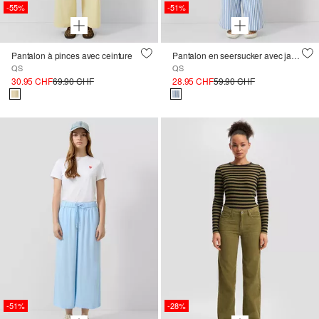
-55%
-51%
Pantalon à pinces avec ceinture
Pantalon en seersucker avec jambes larges
QS
QS
30.95 CHF
69.90 CHF
28.95 CHF
59.90 CHF
-51%
-28%