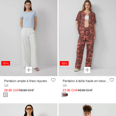
-51%
-52%
Pantalon ample à fines rayures
Pantalon à taille haute en viscose avec imprimé
QS
QS
28.95 CHF
59.90 CHF
23.95 CHF
49.90 CHF