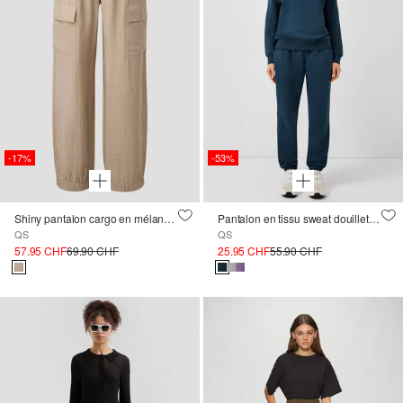
-17%
-53%
Shiny pantalon cargo en mélange de viscose
Pantalon en tissu sweat douillet avec ceinture élastique
QS
QS
57.95 CHF
69.90 CHF
25.95 CHF
55.90 CHF