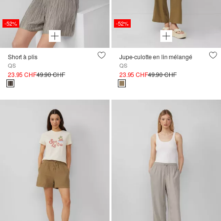
-52%
-52%
Short à plis
Jupe-culotte en lin mélangé
QS
QS
23.95 CHF
49.90 CHF
23.95 CHF
49.90 CHF