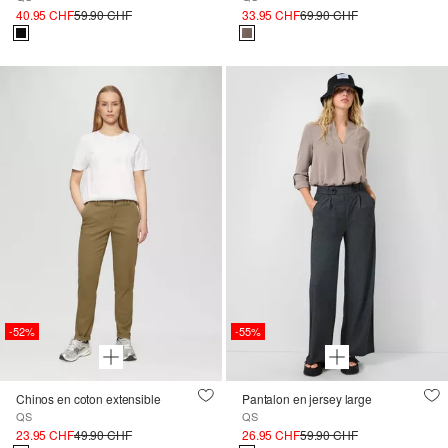
40.95 CHF
59.90 CHF
33.95 CHF
69.90 CHF
-52%
-55%
Chinos en coton extensible
Pantalon en jersey large
QS
QS
23.95 CHF
49.90 CHF
26.95 CHF
59.90 CHF