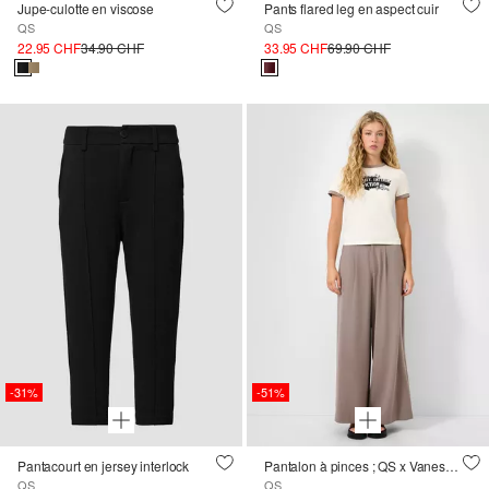
Jupe-culotte en viscose
Pants flared leg en aspect cuir
QS
QS
22.95 CHF
34.90 CHF
33.95 CHF
69.90 CHF
-31%
-51%
Pantacourt en jersey interlock
Pantalon à pinces ; QS x Vanessa Mai
QS
QS