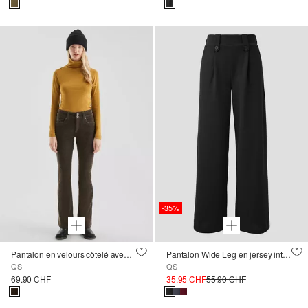
-35%
Pantalon en velours côtelé avec bootcut leg
Pantalon Wide Leg en jersey interlock
QS
QS
69.90 CHF
35.95 CHF
55.90 CHF