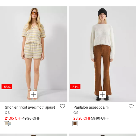
-56%
-51%
Short en tricot avec motif ajouré
Pantalon aspect daim
QS
QS
21.95 CHF
49.90 CHF
28.95 CHF
59.90 CHF