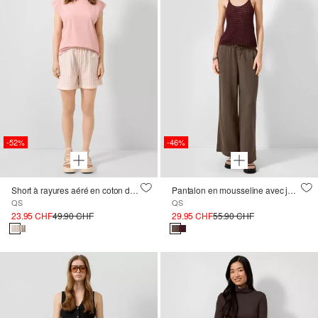
-52%
-46%
Short à rayures aéré en coton doublé
Pantalon en mousseline avec jambe large et taille élastique
QS
QS
23.95 CHF
49.90 CHF
29.95 CHF
55.90 CHF