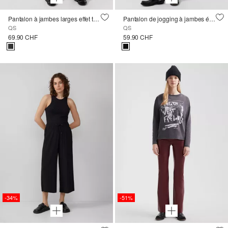
Pantalon à jambes larges effet tweed
Pantalon de jogging à jambes évasées
QS
QS
69.90 CHF
59.90 CHF
-34%
-51%