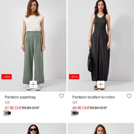
-14%
-21%
Pantalon paperbag
Pantalon bouffant en coton
QS
QS
47.95 CHF
55.90 CHF
46.95 CHF
59.90 CHF