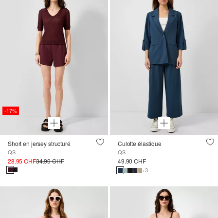
-17%
Short en jersey structuré
Culotte élastique
QS
QS
28.95 CHF
34.90 CHF
49.90 CHF
+3