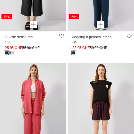
-53%
-60%
Culotte structurée
Jogging à jambes larges
QS
QS
25.95 CHF
55.90 CHF
23.95 CHF
59.90 CHF