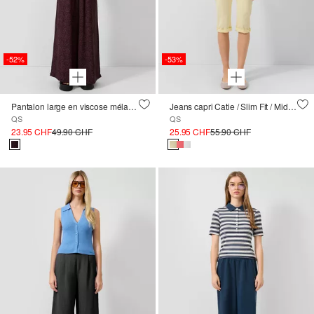
-52%
-53%
Pantalon large en viscose mélangée avec taille élastique
Jeans capri Catie / Slim Fit / Mid Rise
QS
QS
23.95 CHF
49.90 CHF
25.95 CHF
55.90 CHF