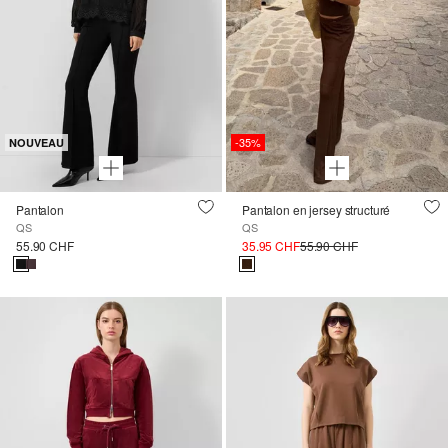
-35%
NOUVEAU
Pantalon
Pantalon en jersey structuré
QS
QS
55.90 CHF
35.95 CHF
55.90 CHF