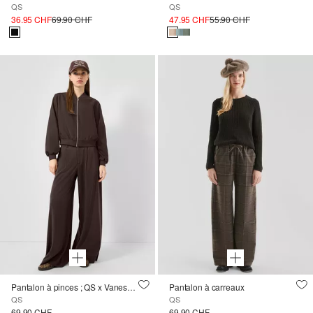
QS
QS
36.95 CHF
69.90 CHF
47.95 CHF
55.90 CHF
Pantalon à pinces ; QS x Vanessa Mai
Pantalon à carreaux
QS
QS
69.90 CHF
69.90 CHF