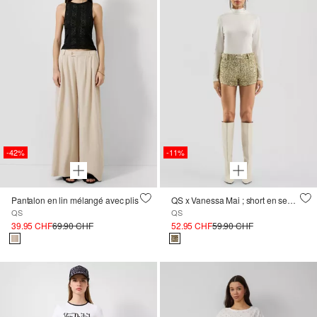
-42%
-11%
Pantalon en lin mélangé avec plis
QS x Vanessa Mai ; short en sequins scintillants
QS
QS
39.95 CHF
69.90 CHF
52.95 CHF
59.90 CHF