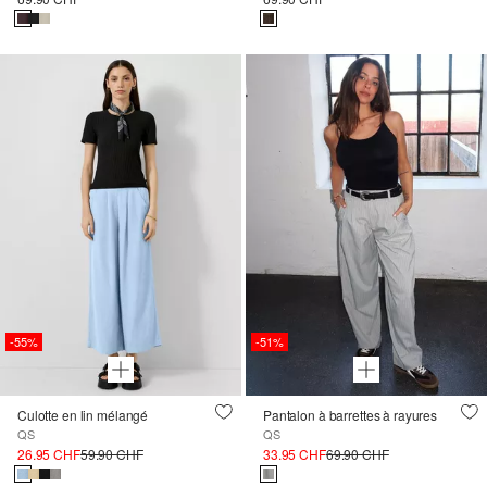
-55%
-51%
Culotte en lin mélangé
Pantalon à barrettes à rayures
QS
QS
26.95 CHF
59.90 CHF
33.95 CHF
69.90 CHF