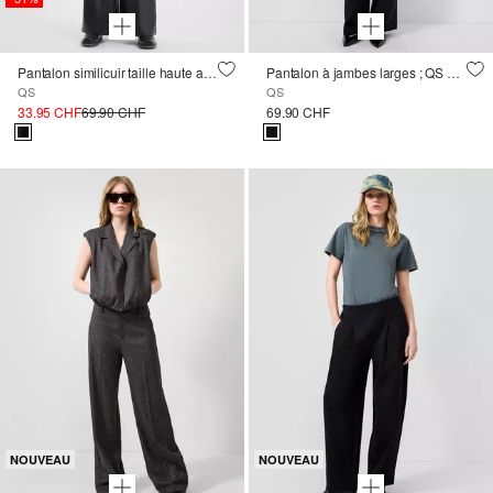
Pantalon similicuir taille haute avec ceinture élastique
Pantalon à jambes larges ; QS x Vanessa Mai
QS
QS
33.95 CHF
69.90 CHF
69.90 CHF
NOUVEAU
NOUVEAU