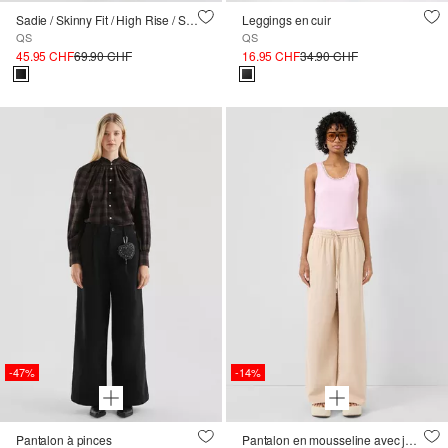
Sadie / Skinny Fit / High Rise / Skinny Leg / Longueur de la cheville avec revêtement
Leggings en cuir
QS
QS
45.95 CHF
69.90 CHF
16.95 CHF
34.90 CHF
-47%
-14%
Pantalon à pinces
Pantalon en mousseline avec jambes larges