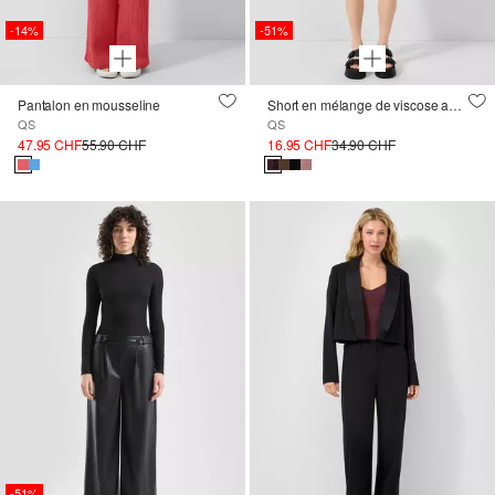
-14%
-51%
Pantalon en mousseline
Short en mélange de viscose avec taille élastique
QS
QS
47.95 CHF
55.90 CHF
16.95 CHF
34.90 CHF
-51%