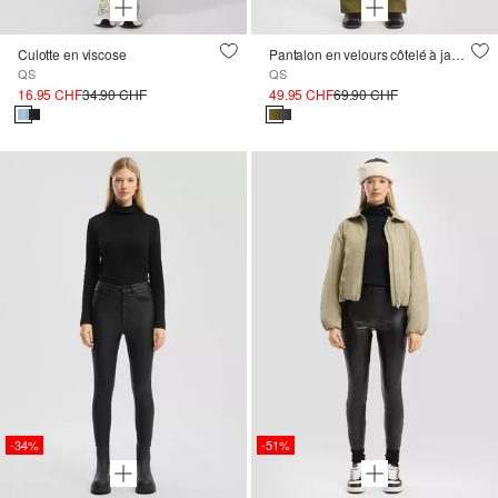
Culotte en viscose
Pantalon en velours côtelé à jambe large
QS
QS
16.95 CHF
34.90 CHF
49.95 CHF
69.90 CHF
-34%
-51%