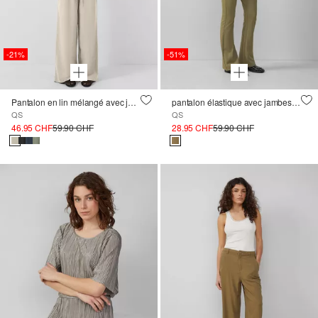
-21%
-51%
Pantalon en lin mélangé avec jambes larges
pantalon élastique avec jambes évasées
QS
QS
46.95 CHF
59.90 CHF
28.95 CHF
59.90 CHF