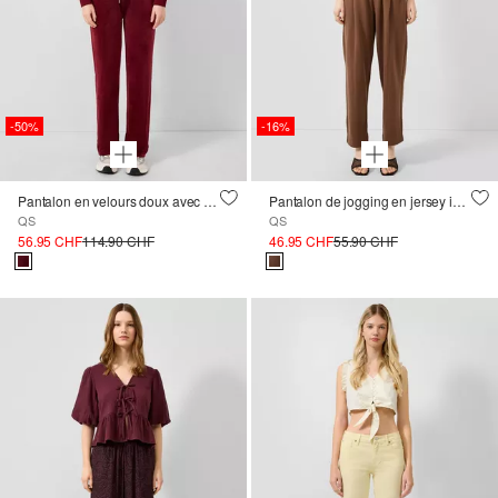
-50%
-16%
Pantalon en velours doux avec logo brodé ; QS x Von Dutch
Pantalon de jogging en jersey interlock
QS
QS
56.95 CHF
114.90 CHF
46.95 CHF
55.90 CHF