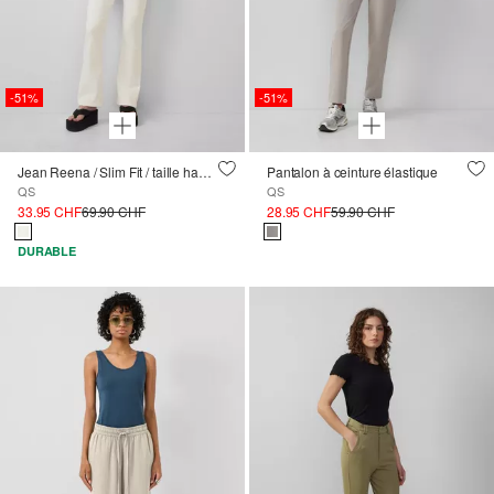
-51%
-51%
Jean Reena / Slim Fit / taille haute / Flared Leg
Pantalon à ceinture élastique
QS
QS
33.95 CHF
69.90 CHF
28.95 CHF
59.90 CHF
DURABLE