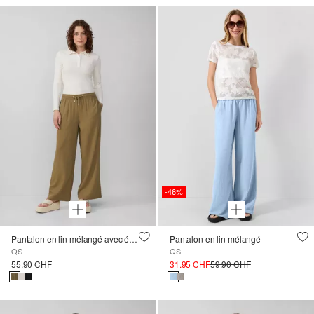
-46%
Pantalon en lin mélangé avec élastique et jambe large
Pantalon en lin mélangé
QS
QS
55.90 CHF
31.95 CHF
59.90 CHF