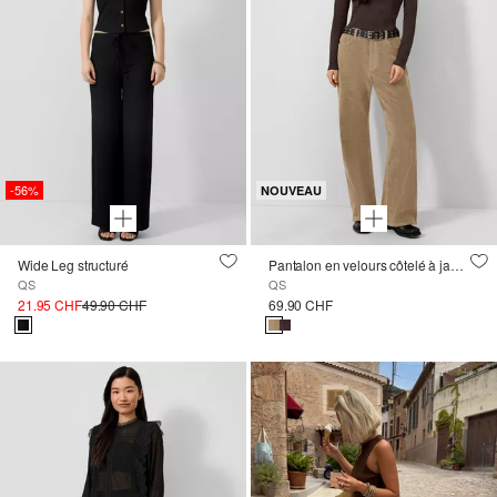
-56%
NOUVEAU
Wide Leg structuré
Pantalon en velours côtelé à jambes larges
QS
QS
21.95 CHF
49.90 CHF
69.90 CHF