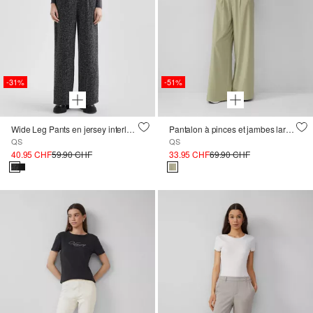
-31%
-51%
Wide Leg Pants en jersey interlock
Pantalon à pinces et jambes larges ; QS x Vanessa Mai
QS
QS
40.95 CHF
59.90 CHF
33.95 CHF
69.90 CHF